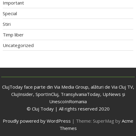
Important
Special
Stiri
Timp liber
Uncategorized
ClujToday face parte din Via Media Group, alături de Via Cluj TV,
ClujInsider, SportInCluj, TransylvaniaToday, UpNews și
UnescoInRomania
© Cluj Today | All rights reserved 2020
Proudly powered by WordPress
|
Theme: SuperMag by
Acme
Themes