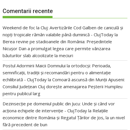
Comentarii recente
Weekend de foc la Cluj: Avertizările Cod Galben de caniculă și
nopți tropicale rămân valabile până duminică - ClujToday
la
Berea revine pe stadioanele din România: Președintele
Nicușor Dan a promulgat legea care permite vânzarea
băuturilor slab alcoolizate la meciuri
Postul Adormirii Maicii Domnului la ortodocși: Perioada,
semnificații, tradiții și recomandări pentru o alimentație
echilibrată - ClujToday
la
Comoară ascunsă din Munții Apuseni:
Consiliul Județean Cluj dorește amenajarea Peșterii Humpleu
pentru publicul larg
Dezinsecție pe domeniul public din Jucu: Unde și când vor
acționa echipele de intervenție - ClujToday
la
Relațiile
economice dintre România și Regatul Țărilor de Jos, la un nivel
fără precedent de bun