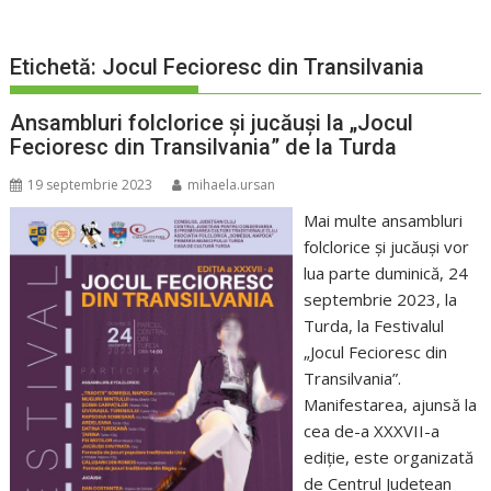
Etichetă:
Jocul Fecioresc din Transilvania
Ansambluri folclorice și jucăuși la „Jocul
Fecioresc din Transilvania” de la Turda
19 septembrie 2023
mihaela.ursan
Mai multe ansambluri
folclorice și jucăuși vor
lua parte duminică, 24
septembrie 2023, la
Turda, la Festivalul
„Jocul Fecioresc din
Transilvania”.
Manifestarea, ajunsă la
cea de-a XXXVII-a
ediție, este organizată
de Centrul Județean