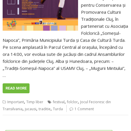
pentru Conservarea și
Promovarea Culturii
Tradiționale Cluj, în
parteneriat cu Asociația
Folclorică „Someșul-
Napoca”, Primăria Municipiului Turda și Casa de Cultură Turda.
Pe scena amplasată în Parcul Central al orașului, începând cu
ora 14:00, vor evolua sute de jucăuși din cadrul Ansamblurilor
folclorice din județele Cluj, Alba și Hunedoara, precum: –
„Tradiții-Someșul-Napoca” al USAMV Cluj, – „Mugurii Mintiului”,
…
READ MORE
,
,
,
Important
Timp liber
festival
folclor
Jocul Fecioresc din
,
,
,
Transilvania
jucausi
traditie
Turda
1 Comment