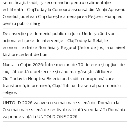
semnificații, tradiții și recomandări pentru o alimentație
echilibrată - ClujToday
la
Comoară ascunsă din Munții Apuseni:
Consiliul Județean Cluj dorește amenajarea Peșterii Humpleu
pentru publicul larg
Dezinsecție pe domeniul public din Jucu: Unde și când vor
acționa echipele de intervenție - ClujToday
la
Relațiile
economice dintre România și Regatul Țărilor de Jos, la un nivel
fără precedent de bun
Nunta la Cluj în 2026: Între meniuri de 70 de euro și opțiuni de
lux, cât costă o petrecere și când mai găsești săli libere -
ClujToday
la
Noaptea Bisericilor: tradiția europeană care
transformă, în premieră, Clujul într-un traseu al patrimoniului
religios
UNTOLD 2026 va avea cea mai mare scenă din România
la
Cea mai mare scenă de festival realizată vreodată în România
va prinde viață la UNTOLD ONE 2026