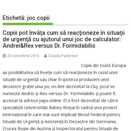
Etichetă:
joc copii
Copiii pot învăţa cum să reacţioneze în situaţii
de urgenţă cu ajutorul unui joc de calculator:
Andrei&Rex versus Dr. Formidabilis
20 octombrie 2016
Claudiu Padurean
Copiii din toată Europa
au posibilitatea să înveţe cum să reacţioneze în cazul unor
situaţii de urgenţă sau chiar în ipoteza producerii unor
dezastre graţie unui joc on-line dezvoltat la Cluj. Jocul se
numeşte Andrei şi Rex versus Dr. Formidabilis şi poate fi
accesat la adresa yaps.online. El a fost dezvoltat de către
specialiştii Universităţii Babeş-Bolyai în cadrul unui proiect
internaţional în care mai sunt implicaţi Biroul Federal pentru
Situaţii de Urgenţă şi Asistenţă în Dezastre din Germania,
Crucea Roşie din Austria şi Inspectoratul pentru Situaţii de