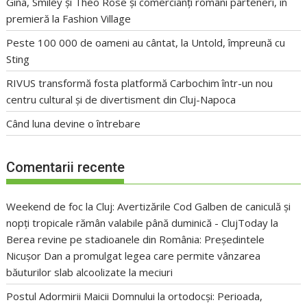
Gina, Smiley și Theo Rose și comercianți români parteneri, în
premieră la Fashion Village
Peste 100 000 de oameni au cântat, la Untold, împreună cu
Sting
RIVUS transformă fosta platformă Carbochim într-un nou
centru cultural și de divertisment din Cluj-Napoca
Când luna devine o întrebare
Comentarii recente
Weekend de foc la Cluj: Avertizările Cod Galben de caniculă și
nopți tropicale rămân valabile până duminică - ClujToday
la
Berea revine pe stadioanele din România: Președintele
Nicușor Dan a promulgat legea care permite vânzarea
băuturilor slab alcoolizate la meciuri
Postul Adormirii Maicii Domnului la ortodocși: Perioada,