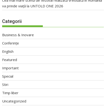
Cea mai mare scenă de festival realizată vreodată în România
va prinde viață la UNTOLD ONE 2026
Categorii
Business & Inovare
Conferințe
English
Featured
Important
Special
Stiri
Timp liber
Uncategorized