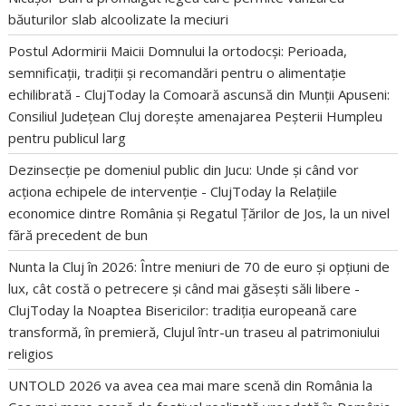
băuturilor slab alcoolizate la meciuri
Postul Adormirii Maicii Domnului la ortodocși: Perioada,
semnificații, tradiții și recomandări pentru o alimentație
echilibrată - ClujToday
la
Comoară ascunsă din Munții Apuseni:
Consiliul Județean Cluj dorește amenajarea Peșterii Humpleu
pentru publicul larg
Dezinsecție pe domeniul public din Jucu: Unde și când vor
acționa echipele de intervenție - ClujToday
la
Relațiile
economice dintre România și Regatul Țărilor de Jos, la un nivel
fără precedent de bun
Nunta la Cluj în 2026: Între meniuri de 70 de euro și opțiuni de
lux, cât costă o petrecere și când mai găsești săli libere -
ClujToday
la
Noaptea Bisericilor: tradiția europeană care
transformă, în premieră, Clujul într-un traseu al patrimoniului
religios
UNTOLD 2026 va avea cea mai mare scenă din România
la