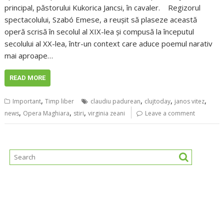
principal, păstorului Kukorica Jancsi, în cavaler. Regizorul
spectacolului, Szabó Emese, a reușit să plaseze această
operă scrisă în secolul al XIX-lea și compusă la începutul
secolului al XX-lea, într-un context care aduce poemul narativ
mai aproape…
READ MORE
,
,
,
,
Important
Timp liber
claudiu padurean
clujtoday
janos vitez
,
,
,
news
Opera Maghiara
stiri
virginia zeani
Leave a comment