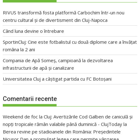
RIVUS transformă fosta platformă Carbochim într-un nou
centru cultural și de divertisment din Cluj-Napoca
Când luna devine o întrebare
SportinCluj: Cine este fotbalistul cu două diplome care a învățat
româna la 2 ani
Compania de Apă Someș, campioană la dezvoltarea
infrastructurii de apă și canalizare
Universitatea Cluj a câștigat partida cu FC Botoșani
Comentarii recente
Weekend de foc la Cluj: Avertizările Cod Galben de caniculă și
nopți tropicale rămân valabile până duminică - ClujToday
la
Berea revine pe stadioanele din România: Președintele
Nicușor Dan a promulgat legea care permite vânzarea