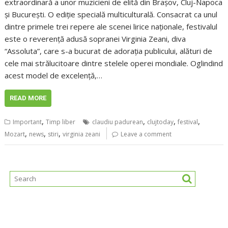
extraordinară a unor muzicieni de elită din Brașov, Cluj-Napoca
și București. O ediție specială multiculturală. Consacrat ca unul
dintre primele trei repere ale scenei lirice naționale, festivalul
este o reverență adusă sopranei Virginia Zeani, diva
“Assoluta”, care s-a bucurat de adorația publicului, alături de
cele mai strălucitoare dintre stelele operei mondiale. Oglindind
acest model de excelență,…
READ MORE
,
,
,
,
Important
Timp liber
claudiu padurean
clujtoday
festival
,
,
,
Mozart
news
stiri
virginia zeani
Leave a comment