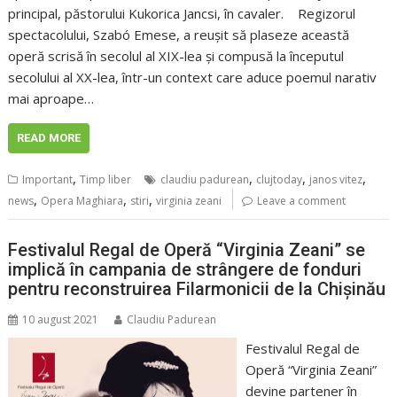
principal, păstorului Kukorica Jancsi, în cavaler. Regizorul
spectacolului, Szabó Emese, a reușit să plaseze această
operă scrisă în secolul al XIX-lea și compusă la începutul
secolului al XX-lea, într-un context care aduce poemul narativ
mai aproape…
READ MORE
,
,
,
,
Important
Timp liber
claudiu padurean
clujtoday
janos vitez
,
,
,
news
Opera Maghiara
stiri
virginia zeani
Leave a comment
Festivalul Regal de Operă “Virginia Zeani” se
implică în campania de strângere de fonduri
pentru reconstruirea Filarmonicii de la Chișinău
10 august 2021
Claudiu Padurean
Festivalul Regal de
Operă “Virginia Zeani”
devine partener în