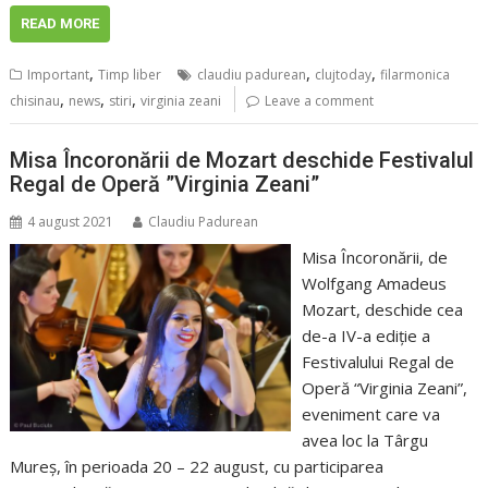
READ MORE
,
,
,
Important
Timp liber
claudiu padurean
clujtoday
filarmonica
,
,
,
chisinau
news
stiri
virginia zeani
Leave a comment
Misa Încoronării de Mozart deschide Festivalul
Regal de Operă ”Virginia Zeani”
4 august 2021
Claudiu Padurean
Misa Încoronării, de
Wolfgang Amadeus
Mozart, deschide cea
de-a IV-a ediție a
Festivalului Regal de
Operă “Virginia Zeani”,
eveniment care va
avea loc la Târgu
Mureș, în perioada 20 – 22 august, cu participarea