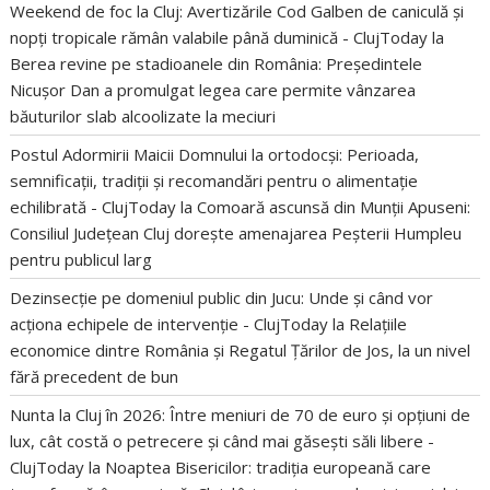
Weekend de foc la Cluj: Avertizările Cod Galben de caniculă și
nopți tropicale rămân valabile până duminică - ClujToday
la
Berea revine pe stadioanele din România: Președintele
Nicușor Dan a promulgat legea care permite vânzarea
băuturilor slab alcoolizate la meciuri
Postul Adormirii Maicii Domnului la ortodocși: Perioada,
semnificații, tradiții și recomandări pentru o alimentație
echilibrată - ClujToday
la
Comoară ascunsă din Munții Apuseni:
Consiliul Județean Cluj dorește amenajarea Peșterii Humpleu
pentru publicul larg
Dezinsecție pe domeniul public din Jucu: Unde și când vor
acționa echipele de intervenție - ClujToday
la
Relațiile
economice dintre România și Regatul Țărilor de Jos, la un nivel
fără precedent de bun
Nunta la Cluj în 2026: Între meniuri de 70 de euro și opțiuni de
lux, cât costă o petrecere și când mai găsești săli libere -
ClujToday
la
Noaptea Bisericilor: tradiția europeană care