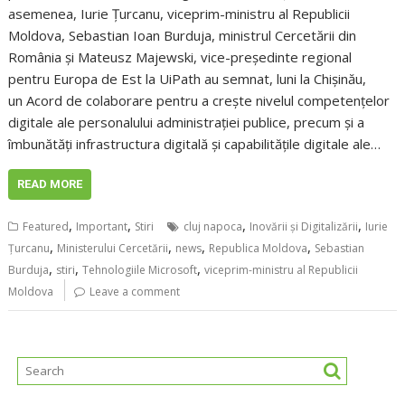
asemenea, Iurie Ţurcanu, viceprim-ministru al Republicii
Moldova, Sebastian Ioan Burduja, ministrul Cercetării din
România şi Mateusz Majewski, vice-preşedinte regional
pentru Europa de Est la UiPath au semnat, luni la Chişinău,
un Acord de colaborare pentru a creşte nivelul competenţelor
digitale ale personalului administraţiei publice, precum şi a
îmbunătăţi infrastructura digitală şi capabilităţile digitale ale…
READ MORE
,
,
,
,
Featured
Important
Stiri
cluj napoca
Inovării și Digitalizării
Iurie
,
,
,
,
Ţurcanu
Ministerului Cercetării
news
Republica Moldova
Sebastian
,
,
,
Burduja
stiri
Tehnologiile Microsoft
viceprim-ministru al Republicii
Moldova
Leave a comment