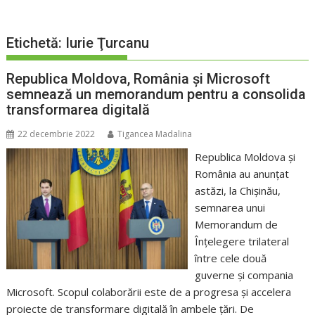
Etichetă:
Iurie Ţurcanu
Republica Moldova, România şi Microsoft
semnează un memorandum pentru a consolida
transformarea digitală
22 decembrie 2022
Tigancea Madalina
Republica Moldova şi
România au anunţat
astăzi, la Chişinău,
semnarea unui
Memorandum de
Înţelegere trilateral
între cele două
guverne şi compania
Microsoft. Scopul colaborării este de a progresa şi accelera
proiecte de transformare digitală în ambele ţări. De