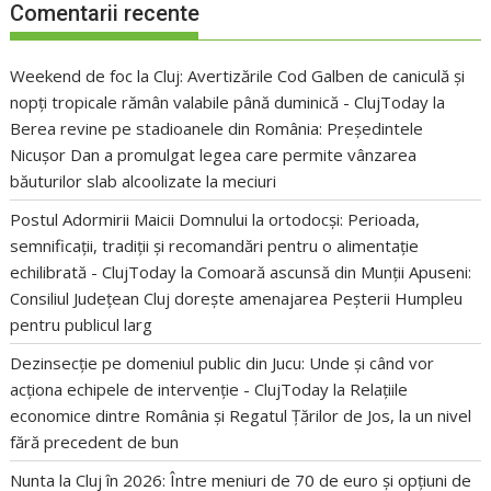
Comentarii recente
Weekend de foc la Cluj: Avertizările Cod Galben de caniculă și
nopți tropicale rămân valabile până duminică - ClujToday
la
Berea revine pe stadioanele din România: Președintele
Nicușor Dan a promulgat legea care permite vânzarea
băuturilor slab alcoolizate la meciuri
Postul Adormirii Maicii Domnului la ortodocși: Perioada,
semnificații, tradiții și recomandări pentru o alimentație
echilibrată - ClujToday
la
Comoară ascunsă din Munții Apuseni:
Consiliul Județean Cluj dorește amenajarea Peșterii Humpleu
pentru publicul larg
Dezinsecție pe domeniul public din Jucu: Unde și când vor
acționa echipele de intervenție - ClujToday
la
Relațiile
economice dintre România și Regatul Țărilor de Jos, la un nivel
fără precedent de bun
Nunta la Cluj în 2026: Între meniuri de 70 de euro și opțiuni de