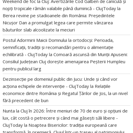
Weekend de foc la Cluj: Avertizările Cod Galben de caniculă și
nopți tropicale rămân valabile până duminică - ClujToday
la
Berea revine pe stadioanele din România: Președintele
Nicușor Dan a promulgat legea care permite vânzarea
băuturilor slab alcoolizate la meciuri
Postul Adormirii Maicii Domnului la ortodocși: Perioada,
semnificații, tradiții și recomandări pentru o alimentație
echilibrată - ClujToday
la
Comoară ascunsă din Munții Apuseni:
Consiliul Județean Cluj dorește amenajarea Peșterii Humpleu
pentru publicul larg
Dezinsecție pe domeniul public din Jucu: Unde și când vor
acționa echipele de intervenție - ClujToday
la
Relațiile
economice dintre România și Regatul Țărilor de Jos, la un nivel
fără precedent de bun
Nunta la Cluj în 2026: Între meniuri de 70 de euro și opțiuni de
lux, cât costă o petrecere și când mai găsești săli libere -
ClujToday
la
Noaptea Bisericilor: tradiția europeană care
transformă, în premieră, Clujul într-un traseu al patrimoniului