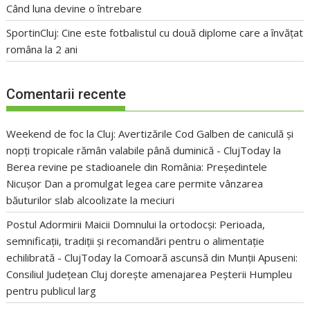
Când luna devine o întrebare
SportinCluj: Cine este fotbalistul cu două diplome care a învățat
româna la 2 ani
Comentarii recente
Weekend de foc la Cluj: Avertizările Cod Galben de caniculă și
nopți tropicale rămân valabile până duminică - ClujToday
la
Berea revine pe stadioanele din România: Președintele
Nicușor Dan a promulgat legea care permite vânzarea
băuturilor slab alcoolizate la meciuri
Postul Adormirii Maicii Domnului la ortodocși: Perioada,
semnificații, tradiții și recomandări pentru o alimentație
echilibrată - ClujToday
la
Comoară ascunsă din Munții Apuseni:
Consiliul Județean Cluj dorește amenajarea Peșterii Humpleu
pentru publicul larg