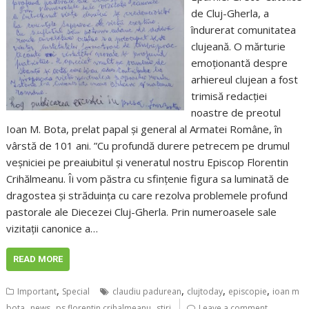
de Cluj-Gherla, a
îndurerat comunitatea
clujeană. O mărturie
emoționantă despre
arhiereul clujean a fost
trimisă redacției
noastre de preotul
Ioan M. Bota, prelat papal și general al Armatei Române, în
vârstă de 101 ani. ”Cu profundă durere petrecem pe drumul
veșniciei pe preaiubitul și veneratul nostru Episcop Florentin
Crihălmeanu. Îi vom păstra cu sfințenie figura sa luminată de
dragostea și străduința cu care rezolva problemele profund
pastorale ale Diecezei Cluj-Gherla. Prin numeroasele sale
vizitații canonice a…
READ MORE
,
,
,
,
Important
Special
claudiu padurean
clujtoday
episcopie
ioan m
,
,
,
bota
news
ps florentin crihalmeanu
stiri
Leave a comment