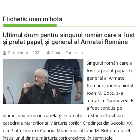
Etichetă:
ioan m bota
Ultimul drum pentru singurul român care a fost
și prelat papal, și general al Armatei Române
21 noiembrie 2021
Claudiu Padurean
Singurul român care a
fost și prelat papal, și
general al Armatei
Române, monseniorul
Ioan M. Bota, s-a
mutat la Dumnezeu. El
a fost condus pe
ultimul său drum în capela greco-catolică Sfântul Iosif din
catedrala Martirilor și Mărturisitorilor Credinței din Secolul XX,
din Piața Timotei Cipariu. Monseniorul Ioan M. Bota a fost el
însuși unul dintre mărturisitorii credinței în temnițele