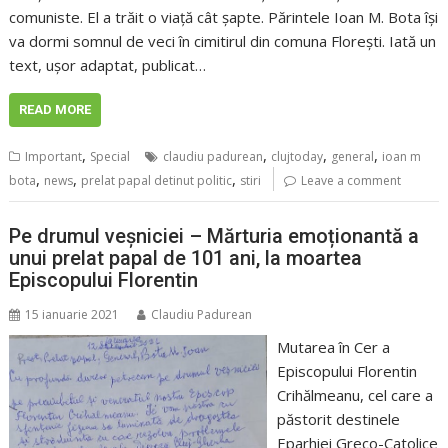
comuniste. El a trăit o viață cât șapte. Părintele Ioan M. Bota își
va dormi somnul de veci în cimitirul din comuna Florești. Iată un
text, ușor adaptat, publicat…
READ MORE
,
,
,
,
Important
Special
claudiu padurean
clujtoday
general
ioan m
,
,
,
bota
news
prelat papal detinut politic
stiri
Leave a comment
Pe drumul veșniciei – Mărturia emoționantă a
unui prelat papal de 101 ani, la moartea
Episcopului Florentin
15 ianuarie 2021
Claudiu Padurean
Mutarea în Cer a
Episcopului Florentin
Crihălmeanu, cel care a
păstorit destinele
Eparhiei Greco-Catolice