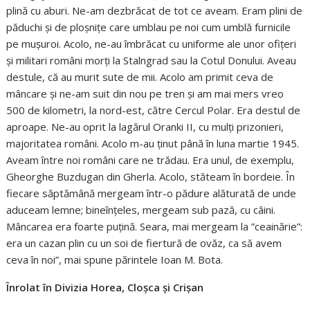
plină cu aburi. Ne-am dezbrăcat de tot ce aveam. Eram plini de
păduchi și de ploșnițe care umblau pe noi cum umblă furnicile
pe mușuroi. Acolo, ne-au îmbrăcat cu uniforme ale unor ofițeri
și militari români morți la Stalngrad sau la Cotul Donului. Aveau
destule, că au murit sute de mii. Acolo am primit ceva de
mâncare și ne-am suit din nou pe tren și am mai mers vreo
500 de kilometri, la nord-est, către Cercul Polar. Era destul de
aproape. Ne-au oprit la lagărul Oranki II, cu mulți prizonieri,
majoritatea români. Acolo m-au ținut până în luna martie 1945.
Aveam între noi români care ne trădau. Era unul, de exemplu,
Gheorghe Buzdugan din Gherla. Acolo, stăteam în bordeie. În
fiecare săptămână mergeam într-o pădure alăturată de unde
aduceam lemne; bineînțeles, mergeam sub pază, cu câini.
Mâncarea era foarte puțină. Seara, mai mergeam la ”ceainărie”:
era un cazan plin cu un soi de fiertură de ovăz, ca să avem
ceva în noi”, mai spune părintele Ioan M. Bota.
Înrolat în Divizia Horea, Cloșca și Crișan