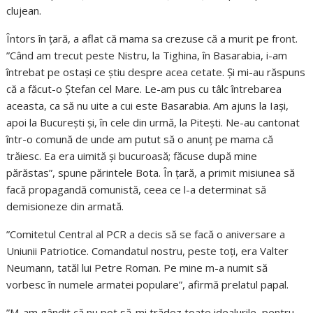
clujean.
Întors în țară, a aflat că mama sa crezuse că a murit pe front.
”Când am trecut peste Nistru, la Tighina, în Basarabia, i-am
întrebat pe ostași ce știu despre acea cetate. Și mi-au răspuns
că a făcut-o Ștefan cel Mare. Le-am pus cu tâlc întrebarea
aceasta, ca să nu uite a cui este Basarabia. Am ajuns la Iași,
apoi la București și, în cele din urmă, la Pitești. Ne-au cantonat
într-o comună de unde am putut să o anunț pe mama că
trăiesc. Ea era uimită și bucuroasă; făcuse după mine
părăstas”, spune părintele Bota. În țară, a primit misiunea să
facă propagandă comunistă, ceea ce l-a determinat să
demisioneze din armată.
”Comitetul Central al PCR a decis să se facă o aniversare a
Uniunii Patriotice. Comandatul nostru, peste toți, era Valter
Neumann, tatăl lui Petre Roman. Pe mine m-a numit să
vorbesc în numele armatei populare”, afirmă prelatul papal.
”M-am gândit că nu pot să-mi trădez toate idealurile, pentru