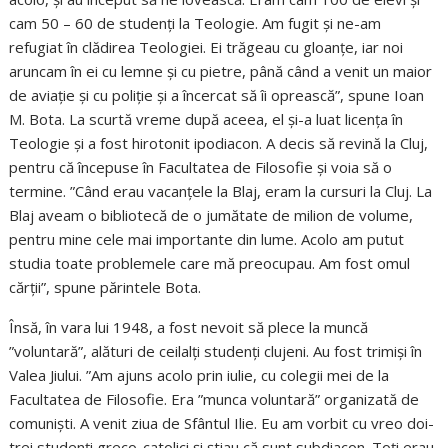
cam 50 – 60 de studenți la Teologie. Am fugit și ne-am
refugiat în clădirea Teologiei. Ei trăgeau cu gloanțe, iar noi
aruncam în ei cu lemne și cu pietre, până când a venit un maior
de aviație și cu poliție și a încercat să îi oprească”, spune Ioan
M. Bota. La scurtă vreme după aceea, el și-a luat licența în
Teologie și a fost hirotonit ipodiacon. A decis să revină la Cluj,
pentru că începuse în Facultatea de Filosofie și voia să o
termine. ”Când erau vacanțele la Blaj, eram la cursuri la Cluj. La
Blaj aveam o bibliotecă de o jumătate de milion de volume,
pentru mine cele mai importante din lume. Acolo am putut
studia toate problemele care mă preocupau. Am fost omul
cărții”, spune părintele Bota.
Însă, în vara lui 1948, a fost nevoit să plece la muncă
”voluntară”, alături de ceilalți studenți clujeni. Au fost trimiși în
Valea Jiului. ”Am ajuns acolo prin iulie, cu colegii mei de la
Facultatea de Filosofie. Era ”munca voluntară” organizată de
comuniști. A venit ziua de Sfântul Ilie. Eu am vorbit cu vreo doi-
trei studenți greco-catolici și știau că sunt subdiacon. Toți erau