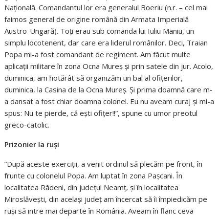
Națională. Comandantul lor era generalul Boeriu (n.r. – cel mai
faimos general de origine română din Armata Imperială
Austro-Ungară). Toți erau sub comanda lui Iuliu Maniu, un
simplu locotenent, dar care era liderul românilor. Deci, Traian
Popa mi-a fost comandant de regiment. Am făcut multe
aplicații militare în zona Ocna Mureș și prin satele din jur. Acolo,
duminica, am hotărât să organizăm un bal al ofițerilor,
duminica, la Casina de la Ocna Mureș. Și prima doamnă care m-
a dansat a fost chiar doamna colonel. Eu nu aveam curaj și mi-a
spus: Nu te pierde, că ești ofițer!!”, spune cu umor preotul
greco-catolic.
Prizonier la ruși
”După aceste exerciții, a venit ordinul să plecăm pe front, în
frunte cu colonelul Popa. Am luptat în zona Pașcani. În
localitatea Rădeni, din județul Neamț, și în localitatea
Miroslăvești, din același județ am încercat să îi împiedicăm pe
ruși să intre mai departe în România. Aveam în flanc ceva