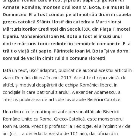
Armatei Române, monseniorul Ioan M. Bota, s-a mutat la
Dumnezeu. El a fost condus pe ultimul său drum în capela
greco-catolică Sfântul Iosif din catedrala Martirilor și
Mărturisitorilor Credinței din Secolul XX, din Piața Timotei
Cipariu. Monseniorul Ioan M. Bota a fost el însuși unul
dintre mărturisitorii credinței în temnițele comuniste. El a
trăit o viață cât șapte. Părintele Ioan M. Bota își va dormi
somnul de veci în cimitirul din comuna Florești.
Iată un text, ușor adaptat, publicat de autorul acestui articol în
ziarul România liberă în anul 2017. Acest text reprezintă, de
altfel, și motivul despărțirii de echipa României libere, în
condițiile în care patronul ziarului, Alexander Adamescu, a
interzis publicarea de articole favorabile Bisericii Catolice.
Una dintre cele mai importante personalități ale Bisericii
Române Unite cu Roma, Greco-Catolică, este monseniorul
Ioan M. Bota. Preot și profesor la Teologie, el a împlinit 97 de
ani (n.r. – a decedat la vârsta de 101 ani), dar oficiază în