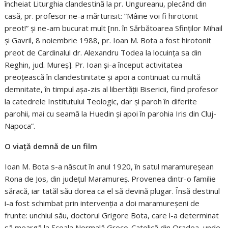
încheiat Liturghia clandestină la pr. Ungureanu, plecând din
casă, pr. profesor ne-a mărturisit: ”Mâine voi fi hirotonit
preot!” și ne-am bucurat mult [nn. în Sărbătoarea Sfinților Mihail
și Gavril, 8 noiembrie 1988, pr. Ioan M. Bota a fost hirotonit
preot de Cardinalul dr. Alexandru Todea la locuința sa din
Reghin, jud. Mureș]. Pr. Ioan și-a început activitatea
preoțească în clandestinitate și apoi a continuat cu multă
demnitate, în timpul așa-zis al libertății Bisericii, fiind profesor
la catedrele Institutului Teologic, dar și paroh în diferite
parohii, mai cu seamă la Huedin și apoi în parohia Iris din Cluj-
Napoca”.
O viață demnă de un film
Ioan M. Bota s-a născut în anul 1920, în satul maramureșean
Rona de Jos, din județul Maramureș. Provenea dintr-o familie
săracă, iar tatăl său dorea ca el să devină plugar. Însă destinul
i-a fost schimbat prin intervenția a doi maramureșeni de
frunte: unchiul său, doctorul Grigore Bota, care l-a determinat
să meargă la Școala Normală Greco-Catolică din Oradea, unde