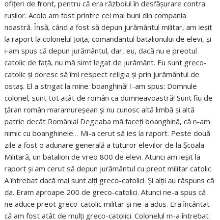
ofițeri de front, pentru că era războiul în desfășurare contra
rușilor. Acolo am fost printre cei mai buni din compania
noastră. Însă, când a fost să depun jurământul militar, am ieșit
la raport la colonelul Joița, comandantul batalionului de elevi, și
i-am spus că depun jurământul, dar, eu, dacă nu e preotul
catolic de față, nu mă simt legat de jurământ. Eu sunt greco-
catolic și doresc să îmi respect religia și prin jurământul de
ostaș. El a strigat la mine: boanghină! I-am spus: Domnule
colonel, sunt tot atât de român ca dumneavoastră! Sunt fiu de
țăran român maramureșean și nu cunosc altă limbă și altă
patrie decât România! Degeaba mă faceți boanghină, că n-am
nimic cu boanghinele… Mi-a cerut să ies la raport. Peste două
zile a fost o adunare generală a tuturor elevilor de la Școala
Militară, un batalion de vreo 800 de elevi. Atunci am ieșit la
raport și am cerut să depun jurământul cu preot militar catolic.
A întrebat dacă mai sunt alți greco-catolici. Și alții au răspuns că
da. Eram aproape 200 de greco-catolici. Atunci ne-a spus că
ne aduce preot greco-catolic militar și ne-a adus. Era încântat
că am fost atât de mulți greco-catolici. Colonelul m-a întrebat