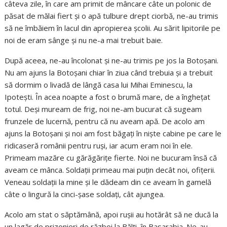
câteva zile, în care am primit de mâncare câte un polonic de
păsat de mălai fiert și o apă tulbure drept ciorbă, ne-au trimis
să ne îmbăiem în lacul din apropierea școlii. Au sărit lipitorile pe
noi de eram sânge și nu ne-a mai trebuit baie.
După aceea, ne-au încolonat și ne-au trimis pe jos la Botoșani.
Nu am ajuns la Botoșani chiar în ziua când trebuia și a trebuit
să dormim o livadă de lângă casa lui Mihai Eminescu, la
Ipotești. În acea noapte a fost o brumă mare, de a înghețat
totul. Deși muream de frig, noi ne-am bucurat că sugeam
frunzele de lucernă, pentru că nu aveam apă. De acolo am
ajuns la Botoșani și noi am fost băgați în niște cabine pe care le
ridicaseră românii pentru ruși, iar acum eram noi în ele.
Primeam mazăre cu gărăgărițe fierte. Noi ne bucuram însă că
aveam ce mânca. Soldații primeau mai puțin decât noi, ofițerii.
Veneau soldații la mine și le dădeam din ce aveam în gamelă
câte o lingură la cinci-șase soldați, cât ajungea.
Acolo am stat o săptămână, apoi rușii au hotărât să ne ducă la
un lagăr de prizonieri de război la Bălți, în Basarabia. Ne-au