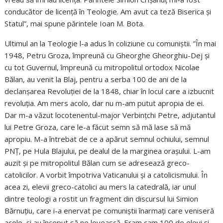
conducător de licență în Teologie. Am avut ca teză Biserica și
Statul”, mai spune părintele Ioan M. Bota.
Ultimul an la Teologie l-a adus în coliziune cu comuniștii. ”În mai
1948, Petru Groza, împreună cu Gheorghe Gheorghiu-Dej și
cu tot Guvernul, împreună cu mitropolitul ortodox Nicolae
Bălan, au venit la Blaj, pentru a serba 100 de ani de la
declanșarea Revoluției de la 1848, chiar în locul care a izbucnit
revoluția. Am mers acolo, dar nu m-am putut apropia de ei.
Dar m-a văzut locotenentul-major Verbințchi Petre, adjutantul
lui Petre Groza, care le-a făcut semn să mă lase să mă
apropiu. M-a întrebat de ce a apărut semnul ochiului, semnul
PNȚ, pe Hula Blajului, pe dealul de la marginea orașului. L-am
auzit și pe mitropolitul Bălan cum se adresează greco-
catolicilor. A vorbit împotriva Vaticanului și a catolicismului. În
acea zi, elevii greco-catolici au mers la catedrală, iar unul
dintre teologi a rostit un fragment din discursul lui Simion
Bărnuțiu, care i-a enervat pe comuniștii înarmați care veniseră
acolo, și au început să ne lovească. Eram cam 100 de elevi și