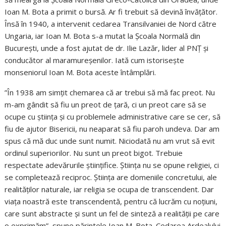
Ioan M. Bota a primit o bursă. Ar fi trebuit să devină învățător.
Însă în 1940, a intervenit cedarea Transilvaniei de Nord către
Ungaria, iar Ioan M. Bota s-a mutat la Școala Normală din
București, unde a fost ajutat de dr. Ilie Lazăr, lider al PNȚ și
conducător al maramureșenilor. Iată cum istorisește
monseniorul Ioan M. Bota aceste întâmplări.
”În 1938 am simțit chemarea că ar trebui să mă fac preot. Nu
m-am gândit să fiu un preot de țară, ci un preot care să se
ocupe cu știința și cu problemele administrative care se cer, să
fiu de ajutor Bisericii, nu neaparat să fiu paroh undeva. Dar am
spus că mă duc unde sunt numit. Niciodată nu am vrut să evit
ordinul superiorilor. Nu sunt un preot bigot. Trebuie
respectate adevărurile științifice. Știința nu se opune religiei, ci
se completează reciproc. Știința are domeniile concretului, ale
realităților naturale, iar religia se ocupa de transcendent. Dar
viața noastră este transcendentă, pentru că lucrăm cu noțiuni,
care sunt abstracte și sunt un fel de sinteză a realității pe care
o exprimăm”, spune părintele Ioan M. Bota. Cedarea Ardealului