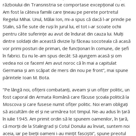
războiului din Transnistria se comportase excepțional cu ei.
Am fost la câteva familii care țineau pe perete portretul
Regelui Mihai. Unul, Mălai Ion, mi-a spus că dacă l-ar prinde pe
Stalin, să fie sute de ruși în jurul lui, el tot i-ar scoate ochii
pentru câte suferințe au avut de îndurat din cauza lui. Mulți
dintre soldații din această divizie își făceau socoteala că acasă
vor primi posturi de primari, de funcționari în comune, de șefi
în fabrici. Eu nu le-am spus decât: Să ajungem acasă și om
vedea noi ce facem! Am avut noroc că în mai a capitulat
Germania și am scăpat de mers din nou pe front”, mai spune
părintele Ioan M. Bota.
”Pe lângă noi, ofițerii combatanți, aveam și un ofițer politic, un
fost caporal din Armata Română care făcuse școala politică la
Moscova și care fusese numit ofițer politic. Noi eram obligați
să ascultăm de el și ne urmărea tot timpul. Ne-au adus în țară
în iulie 1945. Am primit ordin să le spunem oamenilor, în țară,
că morții de la Stalingrad și Cotul Donului au înviat, suntem noi
aceia, iar pe bieții oameni i-au mințit fasciștii”, spune preotul