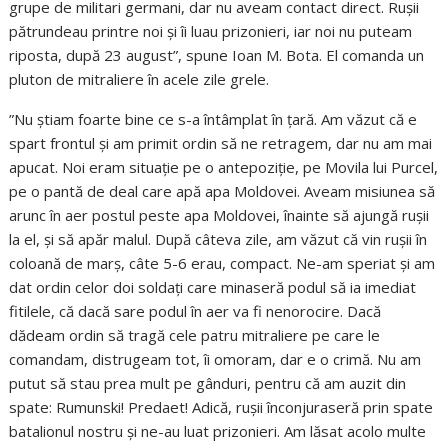
grupe de militari germani, dar nu aveam contact direct. Rușii
pătrundeau printre noi și îi luau prizonieri, iar noi nu puteam
riposta, după 23 august”, spune Ioan M. Bota. El comanda un
pluton de mitraliere în acele zile grele.
”Nu știam foarte bine ce s-a întâmplat în țară. Am văzut că e
spart frontul și am primit ordin să ne retragem, dar nu am mai
apucat. Noi eram situație pe o antepoziție, pe Movila lui Purcel,
pe o pantă de deal care apă apa Moldovei. Aveam misiunea să
arunc în aer postul peste apa Moldovei, înainte să ajungă rușii
la el, și să apăr malul. După câteva zile, am văzut că vin rușii în
coloană de marș, câte 5-6 erau, compact. Ne-am speriat și am
dat ordin celor doi soldați care minaseră podul să ia imediat
fitilele, că dacă sare podul în aer va fi nenorocire. Dacă
dădeam ordin să tragă cele patru mitraliere pe care le
comandam, distrugeam tot, îi omoram, dar e o crimă. Nu am
putut să stau prea mult pe gânduri, pentru că am auzit din
spate: Rumunski! Predaet! Adică, rușii înconjuraseră prin spate
batalionul nostru și ne-au luat prizonieri. Am lăsat acolo multe