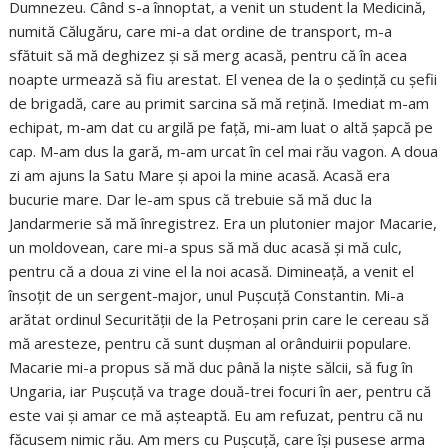
Dumnezeu. Când s-a înnoptat, a venit un student la Medicină,
numită Călugăru, care mi-a dat ordine de transport, m-a
sfătuit să mă deghizez și să merg acasă, pentru că în acea
noapte urmează să fiu arestat. El venea de la o ședință cu șefii
de brigadă, care au primit sarcina să mă rețină. Imediat m-am
echipat, m-am dat cu argilă pe față, mi-am luat o altă șapcă pe
cap. M-am dus la gară, m-am urcat în cel mai rău vagon. A doua
zi am ajuns la Satu Mare și apoi la mine acasă. Acasă era
bucurie mare. Dar le-am spus că trebuie să mă duc la
Jandarmerie să mă înregistrez. Era un plutonier major Macarie,
un moldovean, care mi-a spus să mă duc acasă și mă culc,
pentru că a doua zi vine el la noi acasă. Dimineață, a venit el
însoțit de un sergent-major, unul Pușcuță Constantin. Mi-a
arătat ordinul Securității de la Petroșani prin care le cereau să
mă aresteze, pentru că sunt dușman al orânduirii populare.
Macarie mi-a propus să mă duc până la niște sălcii, să fug în
Ungaria, iar Pușcuță va trage două-trei focuri în aer, pentru că
este vai și amar ce mă așteaptă. Eu am refuzat, pentru că nu
făcusem nimic rău. Am mers cu Pușcuță, care își pusese arma