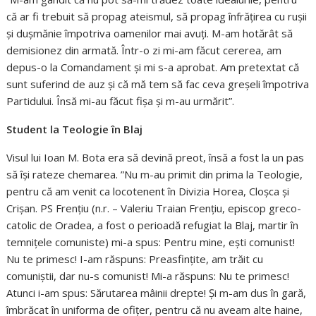
că ar fi trebuit să propag ateismul, să propag înfrățirea cu rușii
și dușmănie împotriva oamenilor mai avuți. M-am hotărât să
demisionez din armată. Într-o zi mi-am făcut cererea, am
depus-o la Comandament și mi s-a aprobat. Am pretextat că
sunt suferind de auz și că mă tem să fac ceva greșeli împotriva
Partidului. Însă mi-au făcut fișa și m-au urmărit”.
Student la Teologie în Blaj
Visul lui Ioan M. Bota era să devină preot, însă a fost la un pas
să își rateze chemarea. ”Nu m-au primit din prima la Teologie,
pentru că am venit ca locotenent în Divizia Horea, Cloșca și
Crișan. PS Frențiu (n.r. – Valeriu Traian Frențiu, episcop greco-
catolic de Oradea, a fost o perioadă refugiat la Blaj, martir în
temnițele comuniste) mi-a spus: Pentru mine, ești comunist!
Nu te primesc! I-am răspuns: Preasfințite, am trăit cu
comuniștii, dar nu-s comunist! Mi-a răspuns: Nu te primesc!
Atunci i-am spus: Sărutarea mâinii drepte! Și m-am dus în gară,
îmbrăcat în uniforma de ofițer, pentru că nu aveam alte haine,