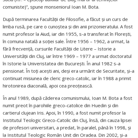
comuniste)”, spune monseniorul Ioan M. Bota.
După terminarea Facultății de Filosofie, a făcut și un curs de
limba rusă, pe care o cunoștea și din anii prizonieratului. A fost
numit profesor la Aiud, iar din 1955, s-a transferat în Florești,
în comuna natală a soției sale. Între 1956 – 1962, a urmat, la
fără frecvență, cursurile Facultății de Litere – Istorie a
Universității din Cluj, iar între 1969 – 1977 a urmat doctoratul
în Istorie la Univeristatea din București. În anul 1982 s-a
pensionat. În toți acești ani, deși era urmărit de Securitate, și-a
continuat misiunea de cleric greco-catolic, iar în 1988 a primit
hirotonirea diaconală, apoi cea preoțească.
În anul 1989, după căderea comunismului, Ioan M. Bota a fost
numit preot în parohiile greco-catolice din Huedin și din
cartierul clujean Iris. Apoi, în 1990, a fost numit profesor la
Institutul Teologic Greco-Catolic din Cluj, însă, din cauza lipsei
de profesori universitari, a predat, în paralel, până în 1998, și
la Institutul Teologic Român Unit din Oradea. Din 2002, și-a