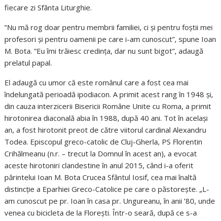
fiecare zi Sfânta Liturghie.
”Nu mă rog doar pentru membrii familiei, ci și pentru foștii mei
profesori și pentru oamenii pe care i-am cunoscut”, spune Ioan
M. Bota. ”Eu îmi trăiesc credința, dar nu sunt bigot”, adaugă
prelatul papal.
El adaugă cu umor că este românul care a fost cea mai
îndelungată perioadă ipodiacon. A primit acest rang în 1948 și,
din cauza interzicerii Bisericii Române Unite cu Roma, a primit
hirotonirea diaconală abia în 1988, după 40 ani. Tot în același
an, a fost hirotonit preot de către viitorul cardinal Alexandru
Todea. Episcopul greco-catolic de Cluj-Gherla, PS Florentin
Crihălmeanu (n.r. – trecut la Domnul în acest an), a evocat
aceste hirotoniri clandestine în anul 2015, când i-a oferit
părintelui Ioan M. Bota Crucea Sfântul Iosif, cea mai înaltă
distincție a Eparhiei Greco-Catolice pe care o păstorește. „L-
am cunoscut pe pr. Ioan în casa pr. Ungureanu, în anii ’80, unde
venea cu bicicleta de la Florești. Într-o seară, după ce s-a