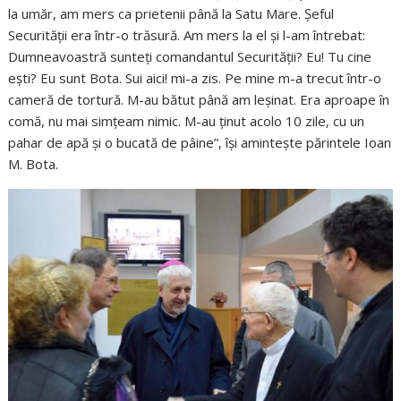
la umăr, am mers ca prietenii până la Satu Mare. Șeful
Securității era într-o trăsură. Am mers la el și l-am întrebat:
Dumneavoastră sunteți comandantul Securității? Eu! Tu cine
ești? Eu sunt Bota. Sui aici! mi-a zis. Pe mine m-a trecut într-o
cameră de tortură. M-au bătut până am leșinat. Era aproape în
comă, nu mai simțeam nimic. M-au ținut acolo 10 zile, cu un
pahar de apă și o bucată de pâine”, își amintește părintele Ioan
M. Bota.