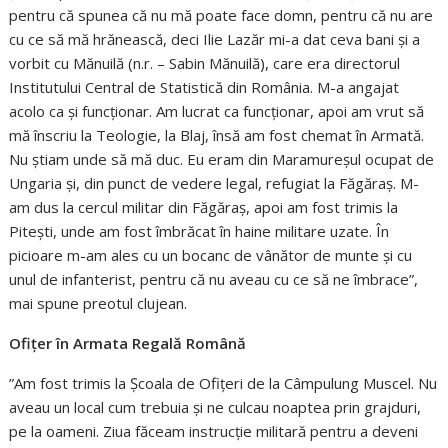
pentru că spunea că nu mă poate face domn, pentru că nu are
cu ce să mă hrănească, deci Ilie Lazăr mi-a dat ceva bani și a
vorbit cu Mănuilă (n.r. – Sabin Mănuilă), care era directorul
Institutului Central de Statistică din România. M-a angajat
acolo ca și funcționar. Am lucrat ca funcționar, apoi am vrut să
mă înscriu la Teologie, la Blaj, însă am fost chemat în Armată.
Nu știam unde să mă duc. Eu eram din Maramureșul ocupat de
Ungaria și, din punct de vedere legal, refugiat la Făgăraș. M-
am dus la cercul militar din Făgăraș, apoi am fost trimis la
Pitești, unde am fost îmbrăcat în haine militare uzate. În
picioare m-am ales cu un bocanc de vânător de munte și cu
unul de infanterist, pentru că nu aveau cu ce să ne îmbrace”,
mai spune preotul clujean.
Ofițer în Armata Regală Română
”Am fost trimis la Școala de Ofițeri de la Câmpulung Muscel. Nu
aveau un local cum trebuia și ne culcau noaptea prin grajduri,
pe la oameni. Ziua făceam instrucție militară pentru a deveni