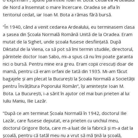
de Nord a însemnat o mare încercare. Oradea se afla în
teritoriul cedat, iar Ioan M. Bota a rămas fără bursă.
”În 1940, când a venit cedarea Ardealului, eu terminasem clasa
a șasea din Școala Normală Română Unită de la Oradea. Eram
mutat de la Sighet, unde școala fusese desființată. După
Diktatul de la Viena, ca să pot să îmi termin studiile, directorul,
părintele doctor Ioan Sabo, mi-a spus că nu îmi poate garanta
nici o bursă. Pentru mine era greu. Eram copii crescuți doar de
mamă, pentru că eram orfani de tată din 1935. Mi-am făcut
bagajele și am plecat la București la Școala Normală a Societății
pentru Învățătura Poporului Român”, își amintește Ioan M.
Bota. La București, i-a sărit în ajutor cel mai bun prieten al lui
Iuliu Maniu, Ilie Lazăr.
”După ce am terminat Școala Normală în 1942, doctorul Ilie
Lazăr, care fusese deputat, era prieten cu unchiul meu,
doctorul Grigore Bota, care m-a luat de la fabrică și m-a dat la
școală, pentru că tatăl meu nu a vrut să mă țină la școală,