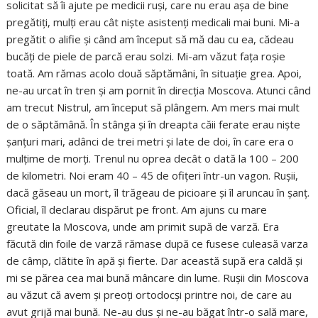
solicitat să îi ajute pe medicii ruși, care nu erau așa de bine
pregătiți, mulți erau cât niște asistenți medicali mai buni. Mi-a
pregătit o alifie și când am început să mă dau cu ea, cădeau
bucăți de piele de parcă erau solzi. Mi-am văzut fața roșie
toată. Am rămas acolo două săptămâni, în situație grea. Apoi,
ne-au urcat în tren și am pornit în direcția Moscova. Atunci când
am trecut Nistrul, am început să plângem. Am mers mai mult
de o săptămână. În stânga și în dreapta căii ferate erau niște
șanțuri mari, adânci de trei metri și late de doi, în care era o
mulțime de morți. Trenul nu oprea decât o dată la 100 – 200
de kilometri. Noi eram 40 – 45 de ofițeri într-un vagon. Rușii,
dacă găseau un mort, îl trăgeau de picioare și îl aruncau în șanț.
Oficial, îl declarau dispărut pe front. Am ajuns cu mare
greutate la Moscova, unde am primit supă de varză. Era
făcută din foile de varză rămase după ce fusese culeasă varza
de câmp, clătite în apă și fierte. Dar această supă era caldă și
mi se părea cea mai bună mâncare din lume. Rușii din Moscova
au văzut că avem și preoți ortodocși printre noi, de care au
avut grijă mai bună. Ne-au dus și ne-au băgat într-o sală mare,