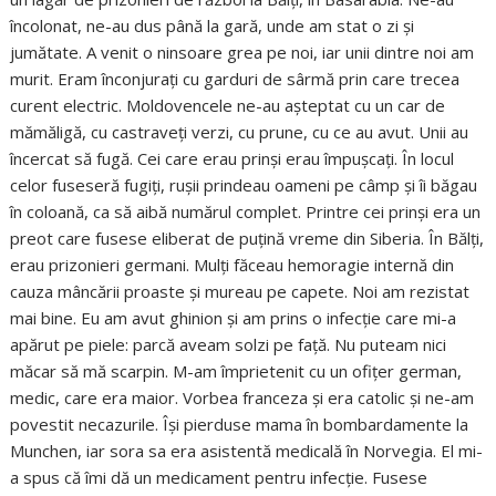
încolonat, ne-au dus până la gară, unde am stat o zi și
jumătate. A venit o ninsoare grea pe noi, iar unii dintre noi am
murit. Eram înconjurați cu garduri de sârmă prin care trecea
curent electric. Moldovencele ne-au așteptat cu un car de
mămăligă, cu castraveți verzi, cu prune, cu ce au avut. Unii au
încercat să fugă. Cei care erau prinși erau împușcați. În locul
celor fuseseră fugiți, rușii prindeau oameni pe câmp și îi băgau
în coloană, ca să aibă numărul complet. Printre cei prinși era un
preot care fusese eliberat de puțină vreme din Siberia. În Bălți,
erau prizonieri germani. Mulți făceau hemoragie internă din
cauza mâncării proaste și mureau pe capete. Noi am rezistat
mai bine. Eu am avut ghinion și am prins o infecție care mi-a
apărut pe piele: parcă aveam solzi pe față. Nu puteam nici
măcar să mă scarpin. M-am împrietenit cu un ofițer german,
medic, care era maior. Vorbea franceza și era catolic și ne-am
povestit necazurile. Își pierduse mama în bombardamente la
Munchen, iar sora sa era asistentă medicală în Norvegia. El mi-
a spus că îmi dă un medicament pentru infecție. Fusese