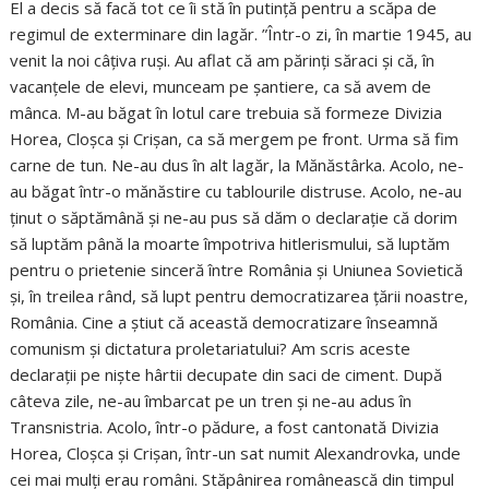
El a decis să facă tot ce îi stă în putință pentru a scăpa de
regimul de exterminare din lagăr. ”Într-o zi, în martie 1945, au
venit la noi câțiva ruși. Au aflat că am părinți săraci și că, în
vacanțele de elevi, munceam pe șantiere, ca să avem de
mânca. M-au băgat în lotul care trebuia să formeze Divizia
Horea, Cloșca și Crișan, ca să mergem pe front. Urma să fim
carne de tun. Ne-au dus în alt lagăr, la Mănăstârka. Acolo, ne-
au băgat într-o mănăstire cu tablourile distruse. Acolo, ne-au
ținut o săptămână și ne-au pus să dăm o declarație că dorim
să luptăm până la moarte împotriva hitlerismului, să luptăm
pentru o prietenie sinceră între România și Uniunea Sovietică
și, în treilea rând, să lupt pentru democratizarea țării noastre,
România. Cine a știut că această democratizare înseamnă
comunism și dictatura proletariatului? Am scris aceste
declarații pe niște hârtii decupate din saci de ciment. După
câteva zile, ne-au îmbarcat pe un tren și ne-au adus în
Transnistria. Acolo, într-o pădure, a fost cantonată Divizia
Horea, Cloșca și Crișan, într-un sat numit Alexandrovka, unde
cei mai mulți erau români. Stăpânirea românească din timpul