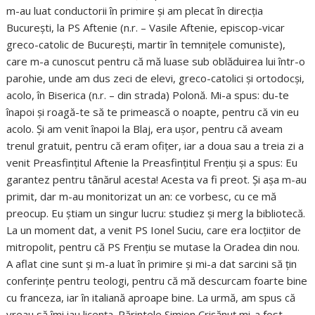
m-au luat conductorii în primire și am plecat în direcția
București, la PS Aftenie (n.r. – Vasile Aftenie, episcop-vicar
greco-catolic de București, martir în temnițele comuniste),
care m-a cunoscut pentru că mă luase sub oblăduirea lui într-o
parohie, unde am dus zeci de elevi, greco-catolici și ortodocși,
acolo, în Biserica (n.r. – din strada) Polonă. Mi-a spus: du-te
înapoi și roagă-te să te primească o noapte, pentru că vin eu
acolo. Și am venit înapoi la Blaj, era ușor, pentru că aveam
trenul gratuit, pentru că eram ofițer, iar a doua sau a treia zi a
venit Preasfințitul Aftenie la Preasfințitul Frențiu și a spus: Eu
garantez pentru tânărul acesta! Acesta va fi preot. Și așa m-au
primit, dar m-au monitorizat un an: ce vorbesc, cu ce mă
preocup. Eu știam un singur lucru: studiez și merg la bibliotecă.
La un moment dat, a venit PS Ionel Suciu, care era locțiitor de
mitropolit, pentru că PS Frențiu se mutase la Oradea din nou.
A aflat cine sunt și m-a luat în primire și mi-a dat sarcini să țin
conferințe pentru teologi, pentru că mă descurcam foarte bine
cu franceza, iar în italiană aproape bine. La urmă, am spus că
vreau să îmi iau licența. Părintele Simion Crișănuț mi-a fost