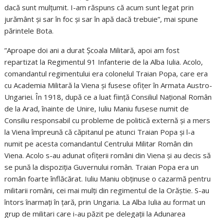
dacă sunt mulțumit. I-am răspuns că acum sunt legat prin
jurământ și sar în foc și sar în apă dacă trebuie”, mai spune
părintele Bota.
”Aproape doi ani a durat Școala Militară, apoi am fost
repartizat la Regimentul 91 Infanterie de la Alba Iulia. Acolo,
comandantul regimentului era colonelul Traian Popa, care era
cu Academia Militară la Viena și fusese ofițer în Armata Austro-
Ungariei. În 1918, după ce a luat ființă Consiliul Național Român
de la Arad, înainte de Unire, Iuliu Maniu fusese numit de
Consiliu responsabil cu probleme de politică externă și a mers
la Viena împreună că căpitanul pe atunci Traian Popa și l-a
numit pe acesta comandantul Centrului Militar Român din
Viena. Acolo s-au adunat ofițerii români din Viena și au decis să
se pună la dispoziția Guvernului român. Traian Popa era un
român foarte înflăcărat. Iuliu Maniu obținuse o cazarmă pentru
militarii români, cei mai mulți din regimentul de la Orăștie. S-au
întors înarmați în țară, prin Ungaria. La Alba Iulia au format un
grup de militari care i-au păzit pe delegații la Adunarea