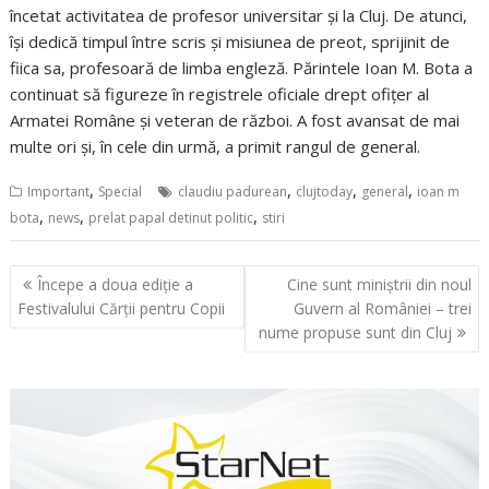
încetat activitatea de profesor universitar și la Cluj. De atunci,
își dedică timpul între scris și misiunea de preot, sprijinit de
fiica sa, profesoară de limba engleză. Părintele Ioan M. Bota a
continuat să figureze în registrele oficiale drept ofițer al
Armatei Române și veteran de război. A fost avansat de mai
multe ori și, în cele din urmă, a primit rangul de general.
,
,
,
,
Important
Special
claudiu padurean
clujtoday
general
ioan m
,
,
,
bota
news
prelat papal detinut politic
stiri
Navigare
Începe a doua ediție a
Cine sunt miniștrii din noul
în
Festivalului Cărții pentru Copii
Guvern al României – trei
articole
nume propuse sunt din Cluj