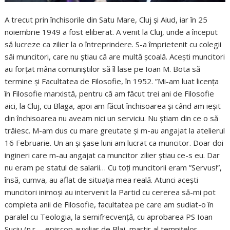
A trecut prin închisorile din Satu Mare, Cluj și Aiud, iar în 25
noiembrie 1949 a fost eliberat. A venit la Cluj, unde a început
să lucreze ca zilier la o întreprindere. S-a împrietenit cu colegii
săi muncitori, care nu știau că are multă școală. Acești muncitori
au forțat mâna comuniștilor să îl lase pe Ioan M. Bota să
termine și Facultatea de Filosofie, în 1952. ”Mi-am luat licența
în Filosofie marxistă, pentru că am făcut trei ani de Filosofie
aici, la Cluj, cu Blaga, apoi am făcut închisoarea și când am ieșit
din închisoarea nu aveam nici un serviciu. Nu știam din ce o să
trăiesc. M-am dus cu mare greutate și m-au angajat la atelierul
16 Februarie. Un an și șase luni am lucrat ca muncitor. Doar doi
ingineri care m-au angajat ca muncitor zilier știau ce-s eu. Dar
nu eram pe statul de salarii… Cu toți muncitorii eram ”Servus!”,
însă, cumva, au aflat de situația mea reală. Atunci acești
muncitori inimoși au intervenit la Partid cu cererea să-mi pot
completa anii de Filosofie, facultatea pe care am sudiat-o în
paralel cu Teologia, la semifrecvență, cu aprobarea PS Ioan
Suciu (n.r. – episcop auxiliar de Blaj, martir al temnițelor