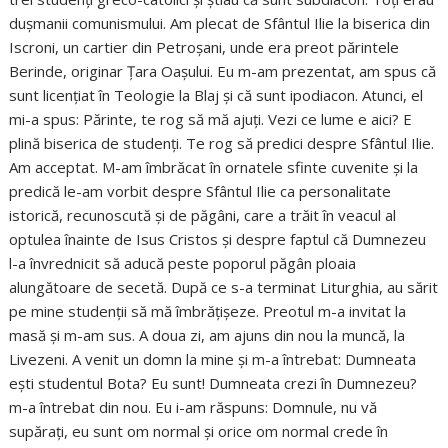
dușmanii comunismului. Am plecat de Sfântul Ilie la biserica din
Iscroni, un cartier din Petroșani, unde era preot părintele
Berinde, originar Țara Oașului. Eu m-am prezentat, am spus că
sunt licențiat în Teologie la Blaj și că sunt ipodiacon. Atunci, el
mi-a spus: Părinte, te rog să mă ajuți. Vezi ce lume e aici? E
plină biserica de studenți. Te rog să predici despre Sfântul Ilie.
Am acceptat. M-am îmbrăcat în ornatele sfinte cuvenite și la
predică le-am vorbit despre Sfântul Ilie ca personalitate
istorică, recunoscută și de păgâni, care a trăit în veacul al
optulea înainte de Isus Cristos și despre faptul că Dumnezeu
l-a învrednicit să aducă peste poporul păgân ploaia
alungătoare de secetă. După ce s-a terminat Liturghia, au sărit
pe mine studenții să mă îmbrățișeze. Preotul m-a invitat la
masă și m-am sus. A doua zi, am ajuns din nou la muncă, la
Livezeni. A venit un domn la mine și m-a întrebat: Dumneata
ești studentul Bota? Eu sunt! Dumneata crezi în Dumnezeu?
m-a întrebat din nou. Eu i-am răspuns: Domnule, nu vă
supărați, eu sunt om normal și orice om normal crede în