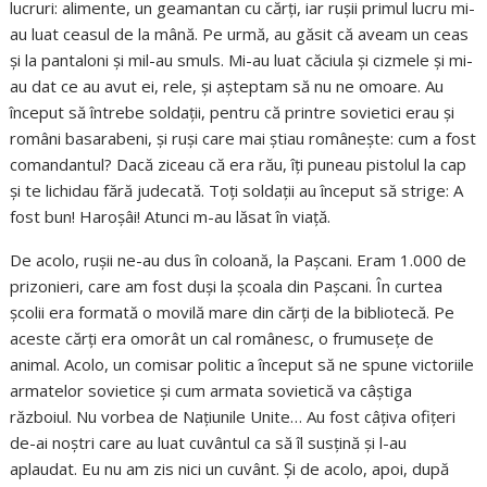
lucruri: alimente, un geamantan cu cărți, iar rușii primul lucru mi-
au luat ceasul de la mână. Pe urmă, au găsit că aveam un ceas
și la pantaloni și mil-au smuls. Mi-au luat căciula și cizmele și mi-
au dat ce au avut ei, rele, și așteptam să nu ne omoare. Au
început să întrebe soldații, pentru că printre sovietici erau și
români basarabeni, și ruși care mai știau românește: cum a fost
comandantul? Dacă ziceau că era rău, îți puneau pistolul la cap
și te lichidau fără judecată. Toți soldații au început să strige: A
fost bun! Haroșâi! Atunci m-au lăsat în viață.
De acolo, rușii ne-au dus în coloană, la Pașcani. Eram 1.000 de
prizonieri, care am fost duși la școala din Pașcani. În curtea
școlii era formată o movilă mare din cărți de la bibliotecă. Pe
aceste cărți era omorât un cal românesc, o frumusețe de
animal. Acolo, un comisar politic a început să ne spune victoriile
armatelor sovietice și cum armata sovietică va câștiga
războiul. Nu vorbea de Națiunile Unite… Au fost câțiva ofițeri
de-ai noștri care au luat cuvântul ca să îl susțină și l-au
aplaudat. Eu nu am zis nici un cuvânt. Și de acolo, apoi, după