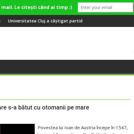
apă și canalizare
Cluj a câștigat partida cu FC Botoșani
Aeroportul Internaționa
care s-a bătut cu otomanii pe mare
Povestea lui Ioan de Austria începe în 1547,