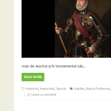
Ioan de Austria și în testamentul său.…
READ MORE
,
,
,
Featured
Important
Special
batalie
Bianca Padurean
Leave a comment