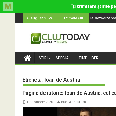
Skip
țat româna la 2 ani
ia de Apă Someș, campioană la dezvoltarea infrastructurii de 
Universitatea 
6 august 2026
Ultimele știri
to
content
STIRI
SPECIAL
TIMP LIBER
Etichetă:
Ioan de Austria
Pagina de istorie: Ioan de Austria, cel 
1 octombrie 2020
Bianca Pădurean