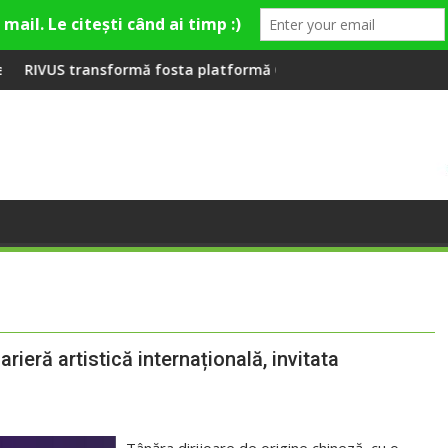
eră la Fashion Village
mă fosta platformă Carbochim într-un nou centru cultural și de
Când luna devine o într
rieră artistică internațională, invitata