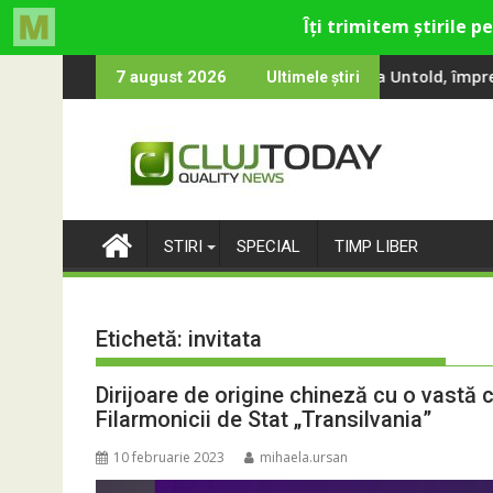
Skip
na, Smiley și Theo Rose și comercianți români parteneri, în premi
100 000 de oameni au cântat, la Untold, împreună cu Sting
RIVUS transfor
7 august 2026
Ultimele știri
to
content
STIRI
SPECIAL
TIMP LIBER
Etichetă:
invitata
Dirijoare de origine chineză cu o vastă ca
Filarmonicii de Stat „Transilvania”
10 februarie 2023
mihaela.ursan