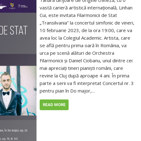
Tânăra dirijoare de origine chineză, cu o
vastă carieră artistică internațională, Linhan
Cui, este invitata Filarmonicii de Stat
„Transilvania” la concertul simfonic de vineri,
10 februarie 2023, de la ora 19:00, care va
avea loc la Colegiul Academic. Artista, care
se află pentru prima oară în România, va
urca pe scenă alături de Orchestra
Filarmonicii și Daniel Ciobanu, unul dintre cei
mai apreciați tineri pianiști români, care
revine la Cluj după aproape 4 ani. În prima
parte a serii va fi interpretat Concertul nr. 3
pentru pian în Do major,…
READ MORE