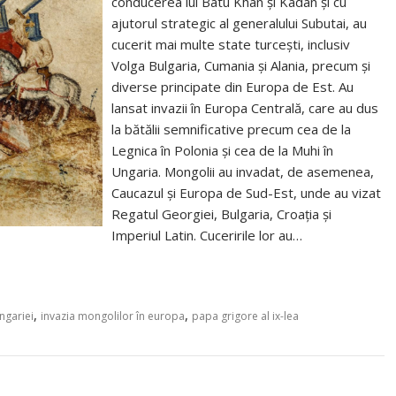
conducerea lui Batu Khan și Kadan și cu
ajutorul strategic al generalului Subutai, au
cucerit mai multe state turcești, inclusiv
Volga Bulgaria, Cumania și Alania, precum și
diverse principate din Europa de Est. Au
lansat invazii în Europa Centrală, care au dus
la bătălii semnificative precum cea de la
Legnica în Polonia și cea de la Muhi în
Ungaria. Mongolii au invadat, de asemenea,
Caucazul și Europa de Sud-Est, unde au vizat
Regatul Georgiei, Bulgaria, Croația și
Imperiul Latin. Cuceririle lor au…
,
,
Ungariei
invazia mongolilor în europa
papa grigore al ix-lea