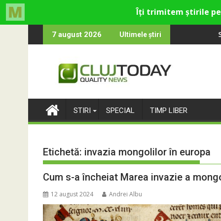
Skip
ultural și de divertisment din Cluj-Napoca
devine o întrebare
SportinCluj: Cine e
7 august 2026
Ultimele știri
to
content
STIRI
SPECIAL
TIMP LIBER
Etichetă:
invazia mongolilor în europa
Cum s-a încheiat Marea invazie a mongo
12 august 2024
Andrei Albu