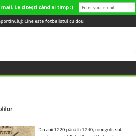
ste fotbalistul cu două diplome care a învățat româna la 2 ani
Compania de Apă Someș, cam
lilor
Din anii 1220 până în 1240, mongolii, sub