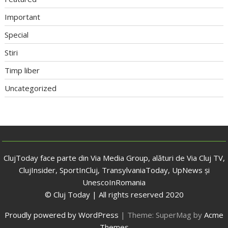
Important
Special
Stiri
Timp liber
Uncategorized
ClujToday face parte din Via Media Group, alături de Via Cluj TV,
ClujInsider, SportInCluj, TransylvaniaToday, UpNews și
UnescoInRomania
© Cluj Today | All rights reserved 2020
Proudly powered by WordPress
|
Theme: SuperMag by
Acme
Themes