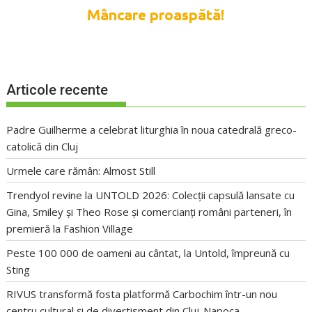
Articole recente
Padre Guilherme a celebrat liturghia în noua catedrală greco-
catolică din Cluj
Urmele care rămân: Almost Still
Trendyol revine la UNTOLD 2026: Colecții capsulă lansate cu
Gina, Smiley și Theo Rose și comercianți români parteneri, în
premieră la Fashion Village
Peste 100 000 de oameni au cântat, la Untold, împreună cu
Sting
RIVUS transformă fosta platformă Carbochim într-un nou
centru cultural și de divertisment din Cluj-Napoca