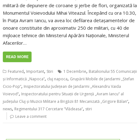
militară de depunere de coroane și jerbe de flori, organizată la
Monumentul Voievodului Mihai Viteazul. Începând cu ora 10.30,
în Piața Avram Iancu, va avea loc defilarea detașamentelor de
onoare constituite din aproximativ 250 de militari, cu 40 de
mijloace tehnice din Ministerul Apărării Naționale, Ministerul
Afacerilor…
READ MORE
,
,
,
Featured
Important
Stiri
1 Decembrie
Batalionului 55 Comunicații
,
,
și Informatică „Napoca”
cluj napoca
Grupării Mobile de Jandarmi „Ştefan
,
Cicio-Pop”
Inspectoratului Județean de Jandarmi „Alexandru Vaida
,
Voievod”
Inspectoratului pentru Situații de Urgență „Avram Iancu” al
,
județului Cluj și Muzicii Militare a Brigăzii 81 Mecanizată „Grigore Bălan”
,
,
news
Regimentului 317 Cercetare ”Vlădeasa”
stiri
Leave a comment