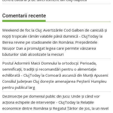
Comentarii recente
Weekend de foc la Cluj: Avertizările Cod Galben de caniculă și
nopți tropicale rămân valabile până duminică - ClujToday
la
Berea revine pe stadioanele din România: Președintele
Nicușor Dan a promulgat legea care permite vânzarea
băuturilor slab alcoolizate la meciuri
Postul Adormirii Maicii Domnului la ortodocși: Perioada,
semnificații, tradiții și recomandări pentru o alimentație
echilibrată - ClujToday
la
Comoară ascunsă din Munții Apuseni:
Consiliul Județean Cluj dorește amenajarea Peșterii Humpleu
pentru publicul larg
Dezinsecție pe domeniul public din Jucu: Unde și când vor
acționa echipele de intervenție - ClujToday
la
Relațiile
economice dintre România și Regatul Țărilor de Jos, la un nivel