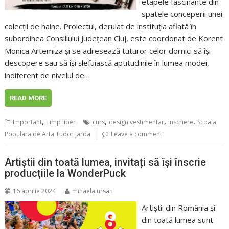
etapele fascinante din
spatele conceperii unei
colecții de haine. Proiectul, derulat de instituția aflată în
subordinea Consiliului Județean Cluj, este coordonat de Korent
Monica Artemiza și se adresează tuturor celor dornici să își
descopere sau să își șlefuiască aptitudinile în lumea modei,
indiferent de nivelul de…
READ MORE
,
,
,
,
Important
Timp liber
curs
design vestimentar
inscriere
Scoala
Populara de Arta Tudor Jarda
Leave a comment
Artiștii din toată lumea, invitați să își înscrie
producțiile la WonderPuck
16 aprilie 2024
mihaela.ursan
Artiștii din România și
din toată lumea sunt