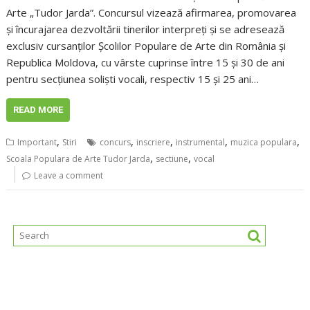
Arte „Tudor Jarda”. Concursul vizează afirmarea, promovarea
și încurajarea dezvoltării tinerilor interpreți și se adresează
exclusiv cursanților Școlilor Populare de Arte din România și
Republica Moldova, cu vârste cuprinse între 15 și 30 de ani
pentru secțiunea soliști vocali, respectiv 15 și 25 ani…
READ MORE
,
,
,
,
,
Important
Stiri
concurs
inscriere
instrumental
muzica populara
,
,
Scoala Populara de Arte Tudor Jarda
sectiune
vocal
Leave a comment