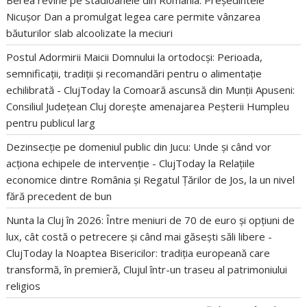
Nicușor Dan a promulgat legea care permite vânzarea
băuturilor slab alcoolizate la meciuri
Postul Adormirii Maicii Domnului la ortodocși: Perioada,
semnificații, tradiții și recomandări pentru o alimentație
echilibrată - ClujToday
la
Comoară ascunsă din Munții Apuseni:
Consiliul Județean Cluj dorește amenajarea Peșterii Humpleu
pentru publicul larg
Dezinsecție pe domeniul public din Jucu: Unde și când vor
acționa echipele de intervenție - ClujToday
la
Relațiile
economice dintre România și Regatul Țărilor de Jos, la un nivel
fără precedent de bun
Nunta la Cluj în 2026: Între meniuri de 70 de euro și opțiuni de
lux, cât costă o petrecere și când mai găsești săli libere -
ClujToday
la
Noaptea Bisericilor: tradiția europeană care
transformă, în premieră, Clujul într-un traseu al patrimoniului
religios