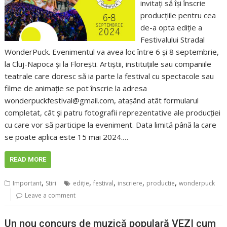
invitați să își înscrie
producțiile pentru cea
de-a opta ediție a
Festivalului Stradal
WonderPuck. Evenimentul va avea loc între 6 și 8 septembrie,
la Cluj-Napoca și la Florești. Artiștii, instituțiile sau companiile
teatrale care doresc să ia parte la festival cu spectacole sau
filme de animație se pot înscrie la adresa
wonderpuckfestival@gmail.com, atașând atât formularul
completat, cât și patru fotografii reprezentative ale producției
cu care vor să participe la eveniment. Data limită până la care
se poate aplica este 15 mai 2024.…
READ MORE
,
,
,
,
,
Important
Stiri
ediţie
festival
inscriere
productie
wonderpuck
Leave a comment
Un nou concurs de muzică populară VEZI cum