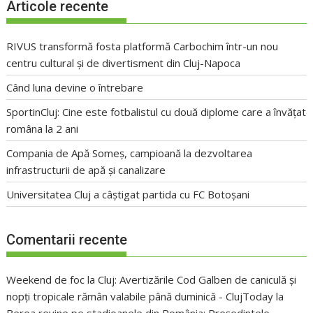
Articole recente
RIVUS transformă fosta platformă Carbochim într-un nou
centru cultural și de divertisment din Cluj-Napoca
Când luna devine o întrebare
SportinCluj: Cine este fotbalistul cu două diplome care a învățat
româna la 2 ani
Compania de Apă Someș, campioană la dezvoltarea
infrastructurii de apă și canalizare
Universitatea Cluj a câștigat partida cu FC Botoșani
Comentarii recente
Weekend de foc la Cluj: Avertizările Cod Galben de caniculă și
nopți tropicale rămân valabile până duminică - ClujToday
la
Berea revine pe stadioanele din România: Președintele