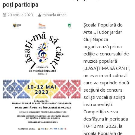
poți participa
20 aprilie 2023
mihaela.ursan
Școala Populară de
Arte ,,Tudor Jarda”
Cluj-Napoca
organizează prima
ediție a concursului de
muzică populară
,,LĂSAȚI-MĂ SĂ CÂNT“,
un eveniment cultural
care va cuprinde două
secțiuni de concurs:
soliști vocali și soliști
instrumentiști.
Competiția se va
desfășura în perioada
10-12 mai 2023, la
Şcoala Populară de