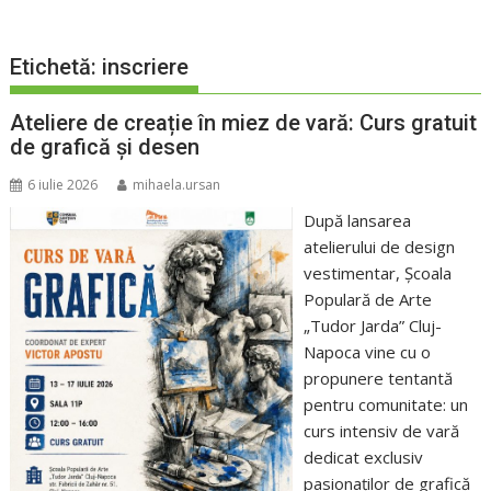
Etichetă:
inscriere
Ateliere de creație în miez de vară: Curs gratuit
de grafică și desen
6 iulie 2026
mihaela.ursan
După lansarea
atelierului de design
vestimentar, Școala
Populară de Arte
„Tudor Jarda” Cluj-
Napoca vine cu o
propunere tentantă
pentru comunitate: un
curs intensiv de vară
dedicat exclusiv
pasionaților de grafică