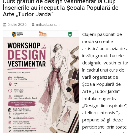
Curs gratuit de design vestimentar la Cluj:
Înscrierile au început la Școala Populară de
Arte „Tudor Jarda”
6 iulie 2026
mihaela.ursan
Clujenii pasionați de
modă și creație
artistică au ocazia de a
învăța gratuit bazele
designului vestimentar
în cadrul unui curs de
vară organizat de
Școala Populară de
Arte „Tudor Jarda”.
Intitulat sugestiv
„Design din inspirație”,
atelierul intensiv își
propune să ghideze
participanții prin toate