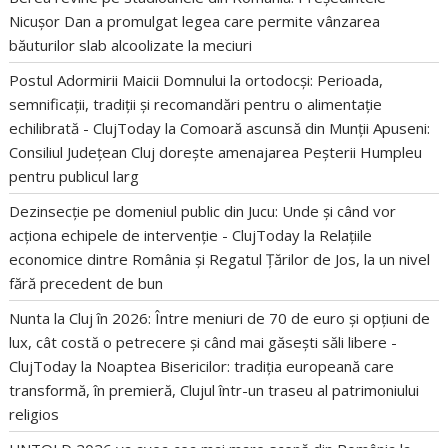
Nicușor Dan a promulgat legea care permite vânzarea
băuturilor slab alcoolizate la meciuri
Postul Adormirii Maicii Domnului la ortodocși: Perioada,
semnificații, tradiții și recomandări pentru o alimentație
echilibrată - ClujToday
la
Comoară ascunsă din Munții Apuseni:
Consiliul Județean Cluj dorește amenajarea Peșterii Humpleu
pentru publicul larg
Dezinsecție pe domeniul public din Jucu: Unde și când vor
acționa echipele de intervenție - ClujToday
la
Relațiile
economice dintre România și Regatul Țărilor de Jos, la un nivel
fără precedent de bun
Nunta la Cluj în 2026: Între meniuri de 70 de euro și opțiuni de
lux, cât costă o petrecere și când mai găsești săli libere -
ClujToday
la
Noaptea Bisericilor: tradiția europeană care
transformă, în premieră, Clujul într-un traseu al patrimoniului
religios