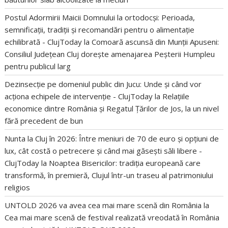
Postul Adormirii Maicii Domnului la ortodocși: Perioada,
semnificații, tradiții și recomandări pentru o alimentație
echilibrată - ClujToday
la
Comoară ascunsă din Munții Apuseni:
Consiliul Județean Cluj dorește amenajarea Peșterii Humpleu
pentru publicul larg
Dezinsecție pe domeniul public din Jucu: Unde și când vor
acționa echipele de intervenție - ClujToday
la
Relațiile
economice dintre România și Regatul Țărilor de Jos, la un nivel
fără precedent de bun
Nunta la Cluj în 2026: Între meniuri de 70 de euro și opțiuni de
lux, cât costă o petrecere și când mai găsești săli libere -
ClujToday
la
Noaptea Bisericilor: tradiția europeană care
transformă, în premieră, Clujul într-un traseu al patrimoniului
religios
UNTOLD 2026 va avea cea mai mare scenă din România
la
Cea mai mare scenă de festival realizată vreodată în România