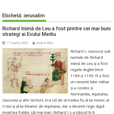
Etichetă:
ierusalim
Richard Inimă de Leu a fost printre cei mai buni
strategi ai Evului Mediu
11 martie 2025
Andrei Albu
Richard I, cunoscut sub
numele de Richard
Inimă de Leu și a fost
regele Angliei între
1189 și 1199. El a fost
un renumit lider militar
și a condus și
Normandia, Aquitania,
Gasconia și alte teritorii. Era cel de-al treilea fiu al lui Henric al
II-lea și al lui Eleanor de Aquitania, dar a devenit rege după
moartea fraților săi mai mari. Richard I s-a născut în 8