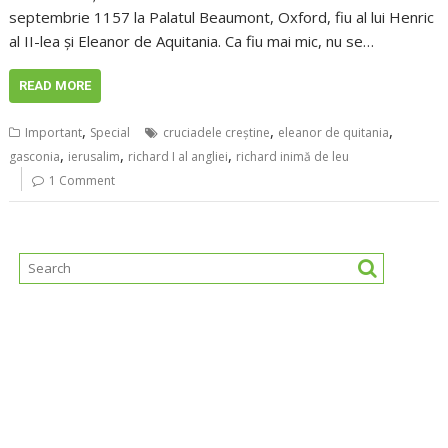
septembrie 1157 la Palatul Beaumont, Oxford, fiu al lui Henric
al II-lea și Eleanor de Aquitania. Ca fiu mai mic, nu se…
READ MORE
,
,
,
Important
Special
cruciadele creștine
eleanor de quitania
,
,
,
gasconia
ierusalim
richard I al angliei
richard inimă de leu
1 Comment