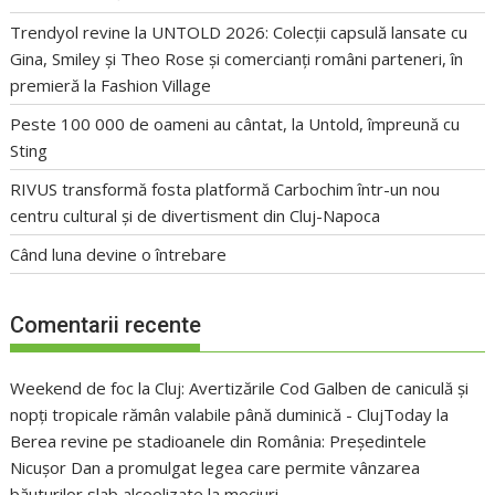
Trendyol revine la UNTOLD 2026: Colecții capsulă lansate cu
Gina, Smiley și Theo Rose și comercianți români parteneri, în
premieră la Fashion Village
Peste 100 000 de oameni au cântat, la Untold, împreună cu
Sting
RIVUS transformă fosta platformă Carbochim într-un nou
centru cultural și de divertisment din Cluj-Napoca
Când luna devine o întrebare
Comentarii recente
Weekend de foc la Cluj: Avertizările Cod Galben de caniculă și
nopți tropicale rămân valabile până duminică - ClujToday
la
Berea revine pe stadioanele din România: Președintele
Nicușor Dan a promulgat legea care permite vânzarea
băuturilor slab alcoolizate la meciuri