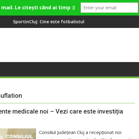
ine este fotbalistul cu două diplome care a învățat româna la 2 
Compania de Apă Someș
uflation
ente medicale noi – Vezi care este investiția
Consiliul Județean Cluj a recepționat noi