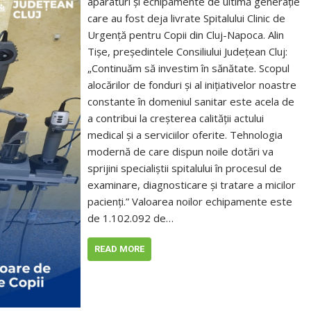
aparaturi și echipamente de ultimă generație
care au fost deja livrate Spitalului Clinic de
Urgență pentru Copii din Cluj-Napoca. Alin
Tișe, președintele Consiliului Județean Cluj:
„Continuăm să investim în sănătate. Scopul
alocărilor de fonduri și al inițiativelor noastre
constante în domeniul sanitar este acela de
a contribui la creșterea calității actului
medical și a serviciilor oferite. Tehnologia
modernă de care dispun noile dotări va
sprijini specialiștii spitalului în procesul de
examinare, diagnosticare și tratare a micilor
pacienți.” Valoarea noilor echipamente este
de 1.102.092 de…
READ MORE