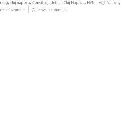
,
,
,
 roți
cluj napoca
Consiliul Judetean Cluj-Napoca
HVNl - High Velocity
0 de infuzomate
Leave a comment