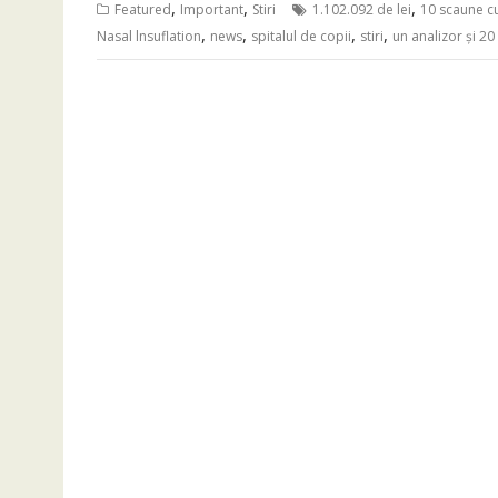
,
,
,
Featured
Important
Stiri
1.102.092 de lei
10 scaune cu
,
,
,
,
Nasal lnsuflation
news
spitalul de copii
stiri
un analizor și 2