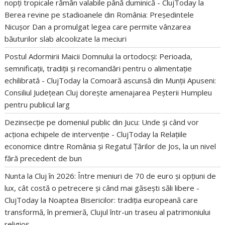
nopți tropicale rămân valabile până duminică - ClujToday
la
Berea revine pe stadioanele din România: Președintele
Nicușor Dan a promulgat legea care permite vânzarea
băuturilor slab alcoolizate la meciuri
Postul Adormirii Maicii Domnului la ortodocși: Perioada,
semnificații, tradiții și recomandări pentru o alimentație
echilibrată - ClujToday
la
Comoară ascunsă din Munții Apuseni:
Consiliul Județean Cluj dorește amenajarea Peșterii Humpleu
pentru publicul larg
Dezinsecție pe domeniul public din Jucu: Unde și când vor
acționa echipele de intervenție - ClujToday
la
Relațiile
economice dintre România și Regatul Țărilor de Jos, la un nivel
fără precedent de bun
Nunta la Cluj în 2026: Între meniuri de 70 de euro și opțiuni de
lux, cât costă o petrecere și când mai găsești săli libere -
ClujToday
la
Noaptea Bisericilor: tradiția europeană care
transformă, în premieră, Clujul într-un traseu al patrimoniului
religios