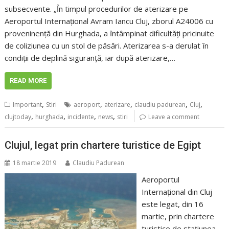
subsecvente. „Ȋn timpul procedurilor de aterizare pe
Aeroportul Internaţional Avram Iancu Cluj, zborul A24006 cu
proveninenţă din Hurghada, a ȋntâmpinat dificultăţi pricinuite
de coliziunea cu un stol de păsări. Aterizarea s-a derulat ȋn
condiţii de deplină siguranţă, iar după aterizare,…
READ MORE
,
,
,
,
,
Important
Stiri
aeroport
aterizare
claudiu padurean
Cluj
,
,
,
,
clujtoday
hurghada
incidente
news
stiri
Leave a comment
Clujul, legat prin chartere turistice de Egipt
18 martie 2019
Claudiu Padurean
Aeroportul
Internaţional din Cluj
este legat, din 16
martie, prin chartere
turistice de staţiunea