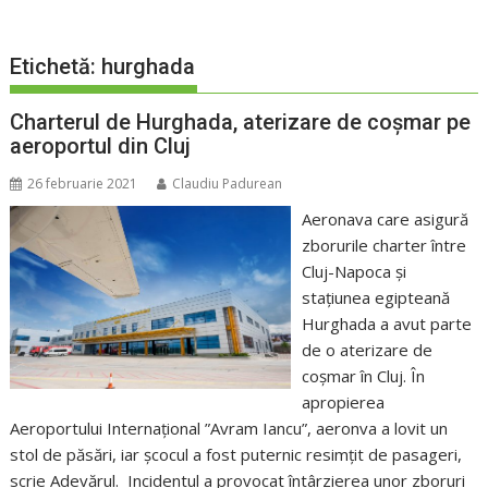
Etichetă:
hurghada
Charterul de Hurghada, aterizare de coșmar pe
aeroportul din Cluj
26 februarie 2021
Claudiu Padurean
Aeronava care asigură
zborurile charter între
Cluj-Napoca și
stațiunea egipteană
Hurghada a avut parte
de o aterizare de
coșmar în Cluj. În
apropierea
Aeroportului Internațional ”Avram Iancu”, aeronva a lovit un
stol de păsări, iar școcul a fost puternic resimțit de pasageri,
scrie Adevărul. Incidentul a provocat întârzierea unor zboruri