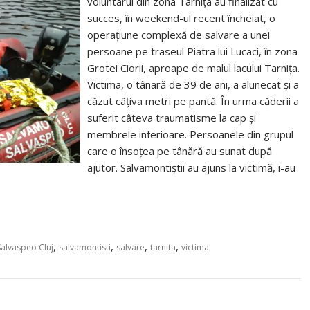
voluntarul din zona Tarnița au finalizat cu
succes, în weekend-ul recent încheiat, o
operațiune complexă de salvare a unei
persoane pe traseul Piatra lui Lucaci, în zona
Grotei Ciorii, aproape de malul lacului Tarnița.
Victima, o tânară de 39 de ani, a alunecat și a
căzut câțiva metri pe pantă. În urma căderii a
suferit câteva traumatisme la cap și
membrele inferioare. Persoanele din grupul
care o însoțea pe tânără au sunat după
ajutor. Salvamontiștii au ajuns la victimă, i-au
,
,
,
,
alvaspeo Cluj
salvamontisti
salvare
tarnita
victima