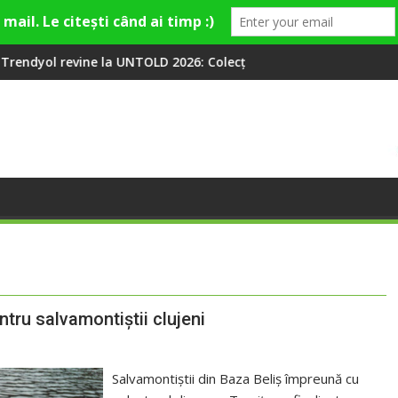
 UNTOLD 2026: Colecții capsulă lansate cu Gina, Smiley și Theo R
Peste 100 000 de oameni au
tru salvamontiștii clujeni
Salvamontiștii din Baza Beliș împreună cu