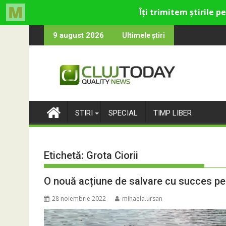
Skip
ică din Cluj
e rămân: Almost Still
Trendyol revine la
9 august 2026
Ultimele știri
to
content
STIRI
SPECIAL
TIMP LIBER
Etichetă:
Grota Ciorii
O nouă acțiune de salvare cu succes pen
28 noiembrie 2022
mihaela.ursan