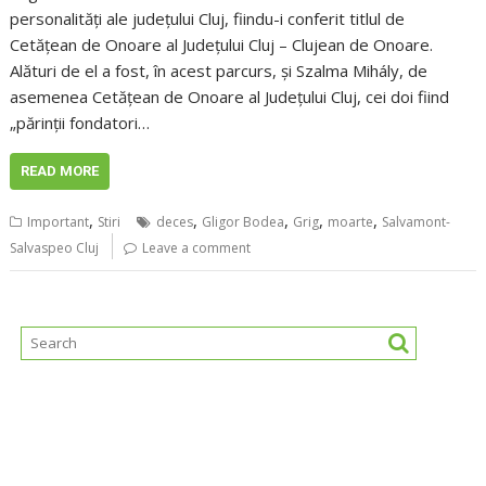
personalități ale județului Cluj, fiindu-i conferit titlul de
Cetățean de Onoare al Județului Cluj – Clujean de Onoare.
Alături de el a fost, în acest parcurs, și Szalma Mihály, de
asemenea Cetățean de Onoare al Județului Cluj, cei doi fiind
„părinții fondatori…
READ MORE
,
,
,
,
,
Important
Stiri
deces
Gligor Bodea
Grig
moarte
Salvamont-
Salvaspeo Cluj
Leave a comment