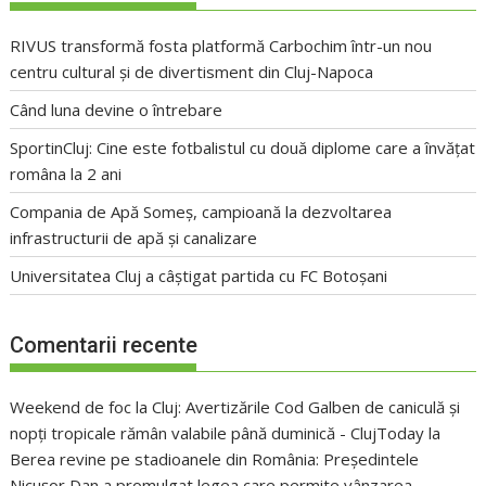
RIVUS transformă fosta platformă Carbochim într-un nou
centru cultural și de divertisment din Cluj-Napoca
Când luna devine o întrebare
SportinCluj: Cine este fotbalistul cu două diplome care a învățat
româna la 2 ani
Compania de Apă Someș, campioană la dezvoltarea
infrastructurii de apă și canalizare
Universitatea Cluj a câștigat partida cu FC Botoșani
Comentarii recente
Weekend de foc la Cluj: Avertizările Cod Galben de caniculă și
nopți tropicale rămân valabile până duminică - ClujToday
la
Berea revine pe stadioanele din România: Președintele
Nicușor Dan a promulgat legea care permite vânzarea