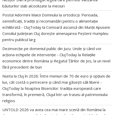
băuturilor slab alcoolizate la meciuri
Postul Adormirii Maicii Domnului la ortodocși: Perioada,
semnificații, tradiții și recomandări pentru o alimentație
echilibrată - ClujToday
la
Comoară ascunsă din Munții Apuseni:
Consiliul Județean Cluj dorește amenajarea Peșterii Humpleu
pentru publicul larg
Dezinsecție pe domeniul public din Jucu: Unde și când vor
acționa echipele de intervenție - ClujToday
la
Relațiile
economice dintre România și Regatul Țărilor de Jos, la un nivel
fără precedent de bun
Nunta la Cluj în 2026: Între meniuri de 70 de euro și opțiuni de
lux, cât costă o petrecere și când mai găsești săli libere -
ClujToday
la
Noaptea Bisericilor: tradiția europeană care
transformă, în premieră, Clujul într-un traseu al patrimoniului
religios
UNTOLD 2026 va avea cea mai mare scenă din România
la