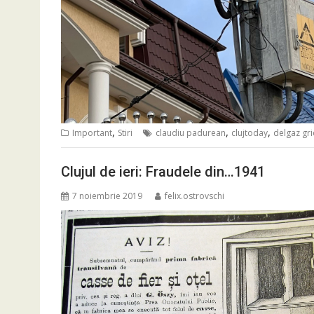
,
,
,
Important
Stiri
claudiu padurean
clujtoday
delgaz gr
Clujul de ieri: Fraudele din…1941
7 noiembrie 2019
felix.ostrovschi