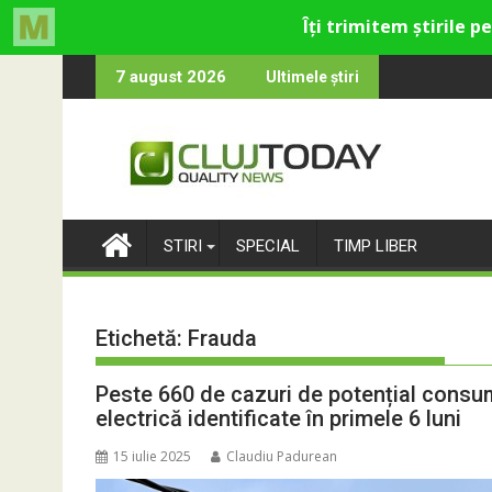
Skip
tru cultural și de divertisment din Cluj-Napoca
luna devine o întrebare
SportinCluj: C
7 august 2026
Ultimele știri
to
content
STIRI
SPECIAL
TIMP LIBER
Etichetă:
Frauda
Peste 660 de cazuri de potențial consu
electrică identificate în primele 6 luni
15 iulie 2025
Claudiu Padurean