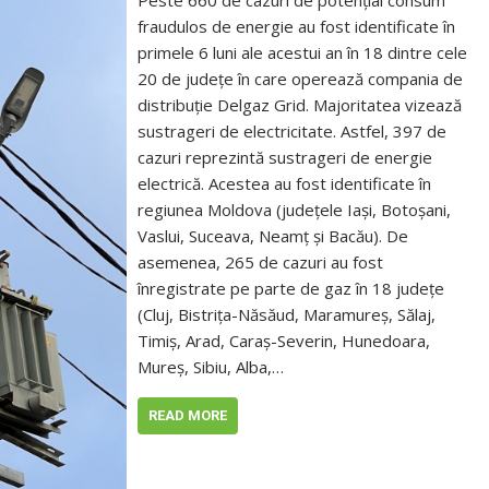
Peste 660 de cazuri de potențial consum
fraudulos de energie au fost identificate în
primele 6 luni ale acestui an în 18 dintre cele
20 de județe în care operează compania de
distribuție Delgaz Grid. Majoritatea vizează
sustrageri de electricitate. Astfel, 397 de
cazuri reprezintă sustrageri de energie
electrică. Acestea au fost identificate în
regiunea Moldova (județele Iași, Botoșani,
Vaslui, Suceava, Neamț şi Bacău). De
asemenea, 265 de cazuri au fost
înregistrate pe parte de gaz în 18 județe
(Cluj, Bistrița-Năsăud, Maramureș, Sălaj,
Timiș, Arad, Caraș-Severin, Hunedoara,
Mureș, Sibiu, Alba,…
READ MORE