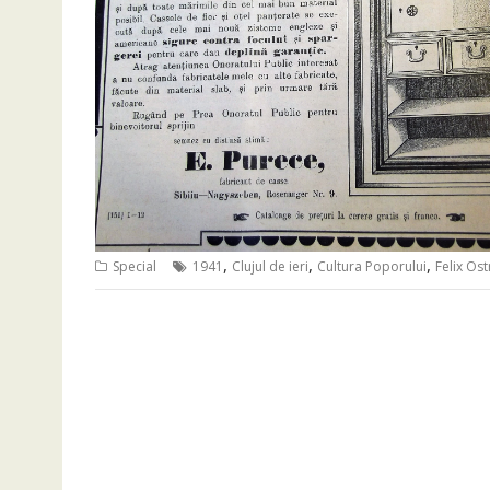
,
,
,
Special
1941
Clujul de ieri
Cultura Poporului
Felix Os