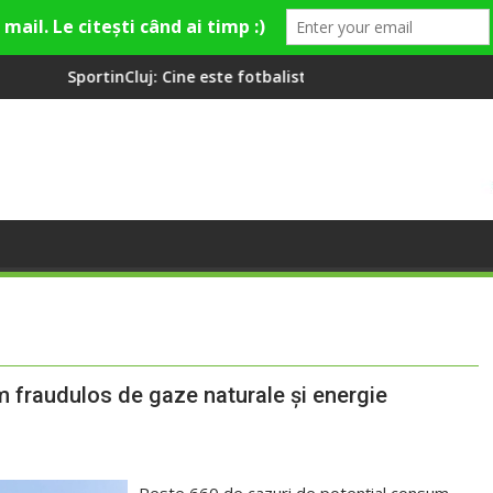
ine este fotbalistul cu două diplome care a învățat româna la 2 
Compania de Apă Someș
m fraudulos de gaze naturale și energie