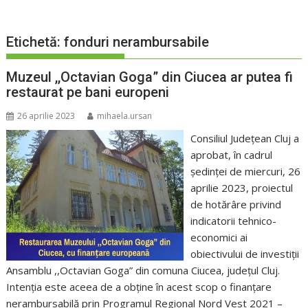
Etichetă:
fonduri nerambursabile
Muzeul ,,Octavian Goga” din Ciucea ar putea fi
restaurat pe bani europeni
26 aprilie 2023
mihaela.ursan
Consiliul Județean Cluj a
aprobat, în cadrul
ședinței de miercuri, 26
aprilie 2023, proiectul
de hotărâre privind
indicatorii tehnico-
economici ai
obiectivului de investiții
Ansamblu ,,Octavian Goga” din comuna Ciucea, județul Cluj.
Intenția este aceea de a obține în acest scop o finanțare
nerambursabilă prin Programul Regional Nord Vest 2021 –