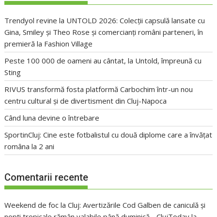
Trendyol revine la UNTOLD 2026: Colecții capsulă lansate cu
Gina, Smiley și Theo Rose și comercianți români parteneri, în
premieră la Fashion Village
Peste 100 000 de oameni au cântat, la Untold, împreună cu
Sting
RIVUS transformă fosta platformă Carbochim într-un nou
centru cultural și de divertisment din Cluj-Napoca
Când luna devine o întrebare
SportinCluj: Cine este fotbalistul cu două diplome care a învățat
româna la 2 ani
Comentarii recente
Weekend de foc la Cluj: Avertizările Cod Galben de caniculă și
nopți tropicale rămân valabile până duminică - ClujToday
la