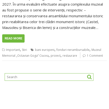
2027. În urma evaluării efectuate asupra complexului muzeal
au fost propuse o serie de intervenții, respectiv: –
restaurarea și conservarea ansamblului monumentului istoric
prin reabilitarea celor trei clădiri monument istoric (Castel,
Mausoleu și Biserica din lemn) și a construcțiilor muzeale…
READ MORE
,
,
,
Important
Stiri
bani europeni
fonduri nerambursabile
Muzeul
,
,
Memorial „Octavian Goga” Ciucea
proiect
restaurare
1 Comment