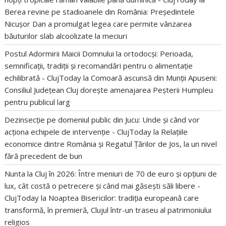
Berea revine pe stadioanele din România: Președintele
Nicușor Dan a promulgat legea care permite vânzarea
băuturilor slab alcoolizate la meciuri
Postul Adormirii Maicii Domnului la ortodocși: Perioada,
semnificații, tradiții și recomandări pentru o alimentație
echilibrată - ClujToday
la
Comoară ascunsă din Munții Apuseni:
Consiliul Județean Cluj dorește amenajarea Peșterii Humpleu
pentru publicul larg
Dezinsecție pe domeniul public din Jucu: Unde și când vor
acționa echipele de intervenție - ClujToday
la
Relațiile
economice dintre România și Regatul Țărilor de Jos, la un nivel
fără precedent de bun
Nunta la Cluj în 2026: Între meniuri de 70 de euro și opțiuni de
lux, cât costă o petrecere și când mai găsești săli libere -
ClujToday
la
Noaptea Bisericilor: tradiția europeană care
transformă, în premieră, Clujul într-un traseu al patrimoniului
religios