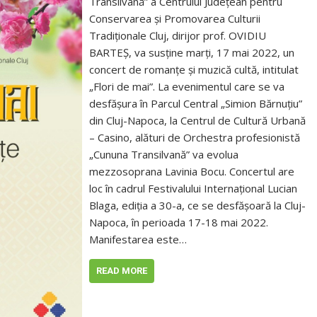
Transilvană” a Centrului Județean pentru
Conservarea și Promovarea Culturii
Tradiționale Cluj, dirijor prof. OVIDIU
BARTEȘ, va susține marți, 17 mai 2022, un
concert de romanțe și muzică cultă, intitulat
„Flori de mai”. La evenimentul care se va
desfășura în Parcul Central „Simion Bărnuțiu”
din Cluj-Napoca, la Centrul de Cultură Urbană
– Casino, alături de Orchestra profesionistă
„Cununa Transilvană” va evolua
mezzosoprana Lavinia Bocu. Concertul are
loc în cadrul Festivalului Internațional Lucian
Blaga, ediția a 30-a, ce se desfășoară la Cluj-
Napoca, în perioada 17-18 mai 2022.
Manifestarea este…
READ MORE