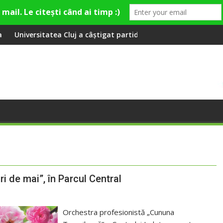
ă și canalizare
j a câștigat partida cu FC Botoșani
Aeroportul Internațional 
i de mai”, în Parcul Central
Orchestra profesionistă „Cununa