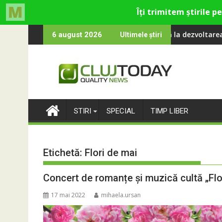
Skip
t româna la 2 ani
 de Apă Someș, campioană la dezvoltarea infrastructurii de ap
Universitatea Clu
6 august 2026
Ultimele știri
to
content
STIRI
SPECIAL
TIMP LIBER
Etichetă:
Flori de mai
Concert de romanțe și muzică cultă „Flor
17 mai 2022
mihaela.ursan