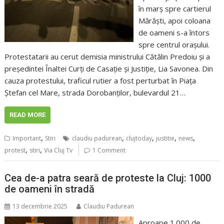
în marș spre cartierul
Mărăști, apoi coloana
de oameni s-a întors
spre centrul orașului.
Protestatarii au cerut demisia ministrului Cătălin Predoiu și a
președintei Înaltei Curți de Casație și Justiție, Lia Savonea. Din
cauza protestului, traficul rutier a fost perturbat în Piața
Ștefan cel Mare, strada Dorobanților, bulevardul 21…
READ MORE
,
,
,
,
,
Important
Stiri
claudiu padurean
clujtoday
justitie
news
,
,
protest
stiri
Via Cluj Tv
1 Comment
Cea de-a patra seară de proteste la Cluj: 1000
de oameni în stradă
13 decembrie 2025
Claudiu Padurean
Aproape 1.000 de