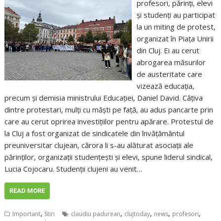
profesori, părinți, elevi
și studenți au participat
la un miting de protest,
organizat în Piața Unirii
din Cluj. Ei au cerut
abrogarea măsurilor
de austeritate care
vizează educația,
precum și demisia ministrului Educației, Daniel David. Câțiva
dintre protestari, mulți cu măști pe față, au adus pancarte prin
care au cerut oprirea investițiilor pentru apărare. Protestul de
la Cluj a fost organizat de sindicatele din învățământul
preuniversitar clujean, cărora li s-au alăturat asociații ale
părinților, organizații studențești și elevi, spune liderul sindical,
Lucia Cojocaru. Studenții clujeni au venit…
READ MORE
,
,
,
,
,
Important
Stiri
claudiu padurean
clujtoday
news
profesori