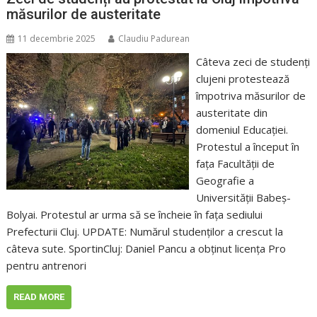
măsurilor de austeritate
11 decembrie 2025
Claudiu Padurean
Câteva zeci de studenți
clujeni protestează
împotriva măsurilor de
austeritate din
domeniul Educației.
Protestul a început în
fața Facultății de
Geografie a
Universității Babeș-
Bolyai. Protestul ar urma să se încheie în fața sediului
Prefecturii Cluj. UPDATE: Numărul studenților a crescut la
câteva sute. SportinCluj: Daniel Pancu a obținut licența Pro
pentru antrenori
READ MORE