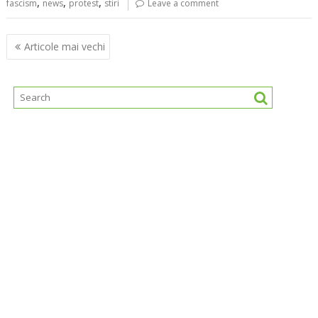
,
,
,
fascism
news
protest
stiri
Leave a comment
Navigare
Articole mai vechi
în
articole