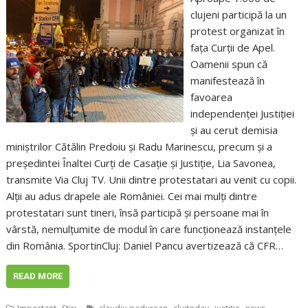
clujeni participă la un
protest organizat în
fața Curții de Apel.
Oamenii spun că
manifestează în
favoarea
independenței Justiției
și au cerut demisia
miniștrilor Cătălin Predoiu și Radu Marinescu, precum și a
președintei Înaltei Curți de Casație și Justiție, Lia Savonea,
transmite Via Cluj TV. Unii dintre protestatari au venit cu copii.
Alții au adus drapele ale României. Cei mai mulți dintre
protestatari sunt tineri, însă participă și persoane mai în
vârstă, nemulțumite de modul în care funcționează instanțele
din România. SportinCluj: Daniel Pancu avertizează că CFR…
READ MORE
,
,
,
,
,