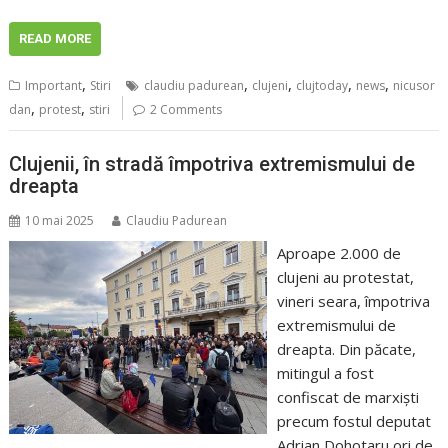
READ MORE
,
,
,
,
,
Important
Stiri
claudiu padurean
clujeni
clujtoday
news
nicusor
,
,
dan
protest
stiri
2 Comments
Clujenii, în stradă împotriva extremismului de
dreapta
10 mai 2025
Claudiu Padurean
Aproape 2.000 de
clujeni au protestat,
vineri seara, împotriva
extremismului de
dreapta. Din păcate,
mitingul a fost
confiscat de marxiști
precum fostul deputat
Adrian Dohotaru ori de