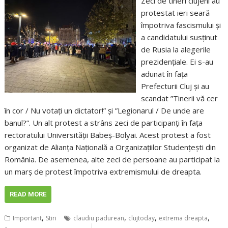
Zeci de tineri clujeni au
protestat ieri seară
împotriva fascismului și
a candidatului susținut
de Rusia la alegerile
prezidențiale. Ei s-au
adunat în fața
Prefecturii Cluj și au
scandat ”Tinerii vă cer
în cor / Nu votați un dictator!” și ”Legionarul / De unde are
banul?”. Un alt protest a strâns zeci de participanți în fața
rectoratului Universității Babeș-Bolyai. Acest protest a fost
organizat de Alianța Națională a Organizațiilor Studențești din
România. De asemenea, alte zeci de persoane au participat la
un marș de protest împotriva extremismului de dreapta.
READ MORE
,
,
,
,
Important
Stiri
claudiu padurean
clujtoday
extrema dreapta