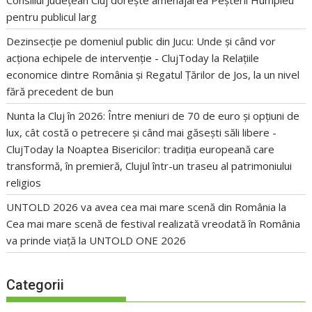
pentru publicul larg
Dezinsecție pe domeniul public din Jucu: Unde și când vor
acționa echipele de intervenție - ClujToday
la
Relațiile
economice dintre România și Regatul Țărilor de Jos, la un nivel
fără precedent de bun
Nunta la Cluj în 2026: Între meniuri de 70 de euro și opțiuni de
lux, cât costă o petrecere și când mai găsești săli libere -
ClujToday
la
Noaptea Bisericilor: tradiția europeană care
transformă, în premieră, Clujul într-un traseu al patrimoniului
religios
UNTOLD 2026 va avea cea mai mare scenă din România
la
Cea mai mare scenă de festival realizată vreodată în România
va prinde viață la UNTOLD ONE 2026
Categorii