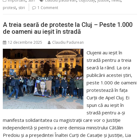
Important
Stiri
claudiu padurean
clujtoday
justitie
news
,
protest
stiri
1 Comment
A treia seară de proteste la Cluj – Peste 1.000
de oameni au ieșit în stradă
12 decembrie 2025
Claudiu Padurean
Clujenii au ieșit în
stradă pentru a treia
seară la rând. La ora
publicării acestei știri,
peste 1.000 de oameni
protestează în fața
Curții de Apel Cluj. Ei
spun că au ieșit în
stradă pentru a-și
manifesta solidaritatea cu magistrații care vor o Justiție
independentă și pentru a cere demisia ministrului Cătălin
Predoiu și a președintei Înaltei Curți de Casație și Justiție, Lia