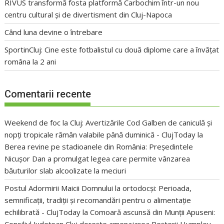
RIVUS transformă fosta platformă Carbochim într-un nou
centru cultural și de divertisment din Cluj-Napoca
Când luna devine o întrebare
SportinCluj: Cine este fotbalistul cu două diplome care a învățat
româna la 2 ani
Comentarii recente
Weekend de foc la Cluj: Avertizările Cod Galben de caniculă și
nopți tropicale rămân valabile până duminică - ClujToday
la
Berea revine pe stadioanele din România: Președintele
Nicușor Dan a promulgat legea care permite vânzarea
băuturilor slab alcoolizate la meciuri
Postul Adormirii Maicii Domnului la ortodocși: Perioada,
semnificații, tradiții și recomandări pentru o alimentație
echilibrată - ClujToday
la
Comoară ascunsă din Munții Apuseni:
Consiliul Județean Cluj dorește amenajarea Peșterii Humpleu