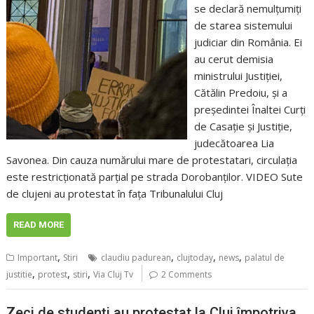
se declară nemulțumiți
de starea sistemului
judiciar din România. Ei
au cerut demisia
ministrului Justiției,
Cătălin Predoiu, și a
președintei Înaltei Curți
de Casație și Justiție,
judecătoarea Lia
Savonea. Din cauza numărului mare de protestatari, circulația
este restricționată parțial pe strada Dorobanților. VIDEO Sute
de clujeni au protestat în fața Tribunalului Cluj
READ MORE
,
,
,
,
Important
Stiri
claudiu padurean
clujtoday
news
palatul de
,
,
,
justitie
protest
stiri
Via Cluj Tv
2 Comments
Zeci de studenți au protestat la Cluj împotriva