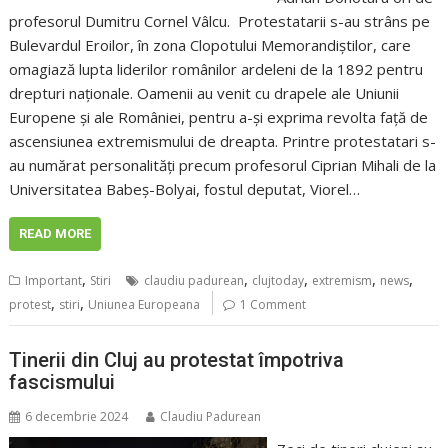
profesorul Dumitru Cornel Vâlcu. Protestatarii s-au strâns pe
Bulevardul Eroilor, în zona Clopotului Memorandiștilor, care
omagiază lupta liderilor românilor ardeleni de la 1892 pentru
drepturi naționale. Oamenii au venit cu drapele ale Uniunii
Europene și ale României, pentru a-și exprima revolta față de
ascensiunea extremismului de dreapta. Printre protestatari s-
au numărat personalități precum profesorul Ciprian Mihali de la
Universitatea Babeș-Bolyai, fostul deputat, Viorel…
READ MORE
,
,
,
,
,
Important
Stiri
claudiu padurean
clujtoday
extremism
news
,
,
protest
stiri
Uniunea Europeana
1 Comment
Tinerii din Cluj au protestat împotriva
fascismului
6 decembrie 2024
Claudiu Padurean