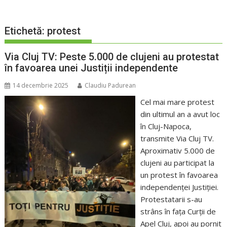
Etichetă:
protest
Via Cluj TV: Peste 5.000 de clujeni au protestat
în favoarea unei Justiții independente
14 decembrie 2025
Claudiu Padurean
Cel mai mare protest
din ultimul an a avut loc
în Cluj-Napoca,
transmite Via Cluj TV.
Aproximativ 5.000 de
clujeni au participat la
un protest în favoarea
independenței Justiției.
Protestatarii s-au
strâns în fața Curții de
Apel Cluj, apoi au pornit