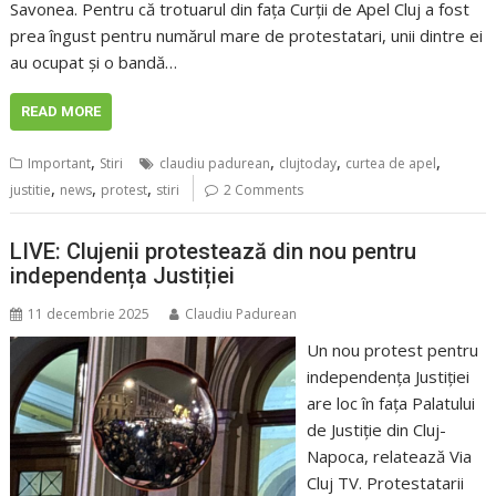
Savonea. Pentru că trotuarul din fața Curții de Apel Cluj a fost
prea îngust pentru numărul mare de protestatari, unii dintre ei
au ocupat și o bandă…
READ MORE
,
,
,
,
Important
Stiri
claudiu padurean
clujtoday
curtea de apel
,
,
,
justitie
news
protest
stiri
2 Comments
LIVE: Clujenii protestează din nou pentru
independența Justiției
11 decembrie 2025
Claudiu Padurean
Un nou protest pentru
independența Justiției
are loc în fața Palatului
de Justiție din Cluj-
Napoca, relatează Via
Cluj TV. Protestatarii