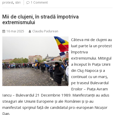
,
protest
stiri
1 Comment
Mii de clujeni, în stradă împotriva
extremismului
16 mai 2025
Claudiu Padurean
Câteva mii de clujeni au
luat parte la un protest
împotriva
extremismului. Mitingul
a început în Piața Unirii
din Cluj-Napoca și a
continuat cu un marș,
pe traseul Bulevardul
Eroilor – Piața Avram
Iancu – Bulevardul 21 Decembrie 1989. Manifestanții au adus
steaguri ale Uniunii Europene și ale României și și-au
manifestat sprijinul față de candidatul pro-european Nicușor
Dan.