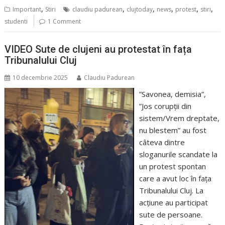
,
,
,
,
,
,
Important
Stiri
claudiu padurean
clujtoday
news
protest
stiri
studenti
1 Comment
VIDEO Sute de clujeni au protestat în fața
Tribunalului Cluj
10 decembrie 2025
Claudiu Padurean
”Savonea, demisia”,
”Jos corupții din
sistem/Vrem dreptate,
nu blestem” au fost
câteva dintre
sloganurile scandate la
un protest spontan
care a avut loc în fața
Tribunalului Cluj. La
acțiune au participat
sute de persoane.