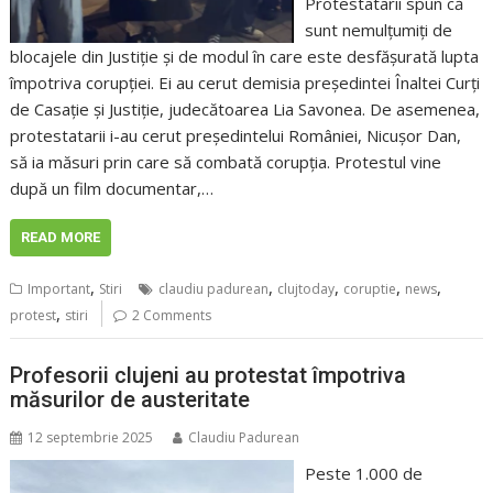
Protestatarii spun că
sunt nemulțumiți de
blocajele din Justiție și de modul în care este desfășurată lupta
împotriva corupției. Ei au cerut demisia președintei Înaltei Curți
de Casație și Justiție, judecătoarea Lia Savonea. De asemenea,
protestatarii i-au cerut președintelui României, Nicușor Dan,
să ia măsuri prin care să combată corupția. Protestul vine
după un film documentar,…
READ MORE
,
,
,
,
,
Important
Stiri
claudiu padurean
clujtoday
coruptie
news
,
protest
stiri
2 Comments
Profesorii clujeni au protestat împotriva
măsurilor de austeritate
12 septembrie 2025
Claudiu Padurean
Peste 1.000 de