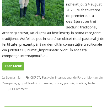
încheiat joi, 24 august
2023, cu festivitatea
de premiere, s-a
desfășurat pe trei
secțiuni: tradițional,
artistic și stilizat, iar clujenii au fost înscriși la prima categorie,
tradițional. Astfel, au pus în scenă un obicei-ritual pastoral și de
fertilitate, prezent până nu demult în comunitățile tradiționale
din județul Cluj, numit „Împreunatu’ oilor”. În această
competiție internaţională a…
READ MORE
,
,
Special
Stiri
CJCPCT
Festivalul Internațional de Folclor Montan din
,
,
,
,
,
Zakopane
grupul Traditii ormanene
obicei
polonia
traditie
trofeu
1 Comment