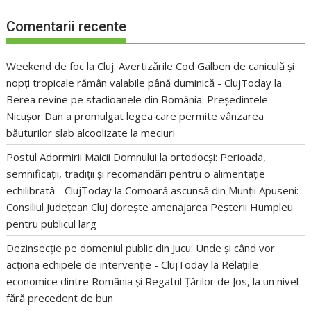
Comentarii recente
Weekend de foc la Cluj: Avertizările Cod Galben de caniculă și
nopți tropicale rămân valabile până duminică - ClujToday
la
Berea revine pe stadioanele din România: Președintele
Nicușor Dan a promulgat legea care permite vânzarea
băuturilor slab alcoolizate la meciuri
Postul Adormirii Maicii Domnului la ortodocși: Perioada,
semnificații, tradiții și recomandări pentru o alimentație
echilibrată - ClujToday
la
Comoară ascunsă din Munții Apuseni:
Consiliul Județean Cluj dorește amenajarea Peșterii Humpleu
pentru publicul larg
Dezinsecție pe domeniul public din Jucu: Unde și când vor
acționa echipele de intervenție - ClujToday
la
Relațiile
economice dintre România și Regatul Țărilor de Jos, la un nivel
fără precedent de bun