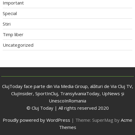
Important
Special
Stiri
Timp liber
Uncategorized
ClujToday face parte din Via Media Group, alături de Via Cluj TV,
ClujInsider, SportInCluj, TransylvaniaToday, UpNews și
UnescoInRomania
© Cluj Today | All rights reserved 2020
Proudly powered by WordPress
|
Theme: SuperMag by
Acme
Themes