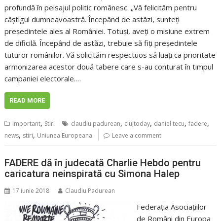
profundă în peisajul politic românesc. „Vă felicităm pentru
câștigul dumneavoastră. Începând de astăzi, sunteți
președintele ales al României. Totuși, aveți o misiune extrem
de dificilă. Începând de astăzi, trebuie să fiți președintele
tuturor românilor. Vă solicităm respectuos să luați ca prioritate
armonizarea acestor două tabere care s-au conturat în timpul
campaniei electorale.…
READ MORE
,
,
,
,
,
Important
Stiri
claudiu padurean
clujtoday
daniel tecu
fadere
,
,
news
stiri
Uniunea Europeana
Leave a comment
FADERE dă în judecată Charlie Hebdo pentru
caricatura neinspirată cu Simona Halep
17 iunie 2018
Claudiu Padurean
Federaţia Asociaţiilor
de Români din Europa