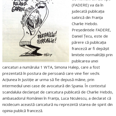
(FADERE) va da în
judecată publicaţia
satirică din Franţa
Charlie Hebdo.
Preşedintele FADERE,
Daniel Ţecu, este de
părere că publicaţia
franceză ar fi depăşit
limitele normalităţii prin
publicarea unei
caricaturi a numărului 1 WTA, Simona Halep, care a fost
prezentată în postura de persoană care vine fier vechi.
Acţiunea în Justiţie ar urma să fie depusă mâine, prin
intermediul unei case de avocatură din Spania. În contextul
scandalului declanşat de caricatura publicată de Charlie Hebdo,
ambasadorul României în Franţa, Luca Niculescu, a declarat că
nicidecum această caricatură nu reprezintă starea de spirit din
opinia publică franceză.