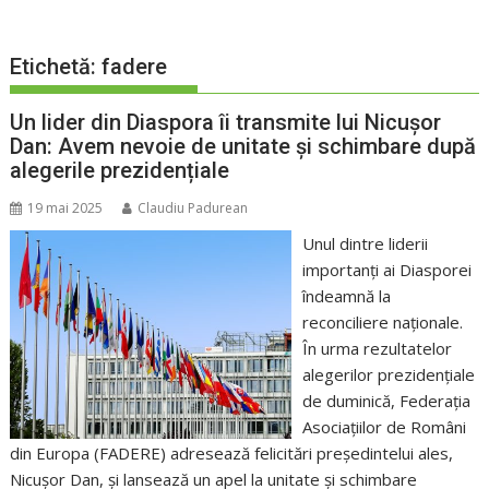
Etichetă:
fadere
Un lider din Diaspora îi transmite lui Nicușor
Dan: Avem nevoie de unitate și schimbare după
alegerile prezidențiale
19 mai 2025
Claudiu Padurean
Unul dintre liderii
importanți ai Diasporei
îndeamnă la
reconciliere naționale.
În urma rezultatelor
alegerilor prezidențiale
de duminică, Federația
Asociațiilor de Români
din Europa (FADERE) adresează felicitări președintelui ales,
Nicușor Dan, și lansează un apel la unitate și schimbare