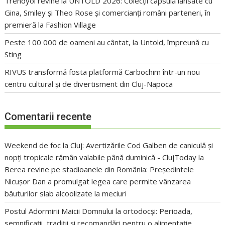
Trendyol revine la UNTOLD 2026: Colecții capsulă lansate cu
Gina, Smiley și Theo Rose și comercianți români parteneri, în
premieră la Fashion Village
Peste 100 000 de oameni au cântat, la Untold, împreună cu
Sting
RIVUS transformă fosta platformă Carbochim într-un nou
centru cultural și de divertisment din Cluj-Napoca
Comentarii recente
Weekend de foc la Cluj: Avertizările Cod Galben de caniculă și
nopți tropicale rămân valabile până duminică - ClujToday
la
Berea revine pe stadioanele din România: Președintele
Nicușor Dan a promulgat legea care permite vânzarea
băuturilor slab alcoolizate la meciuri
Postul Adormirii Maicii Domnului la ortodocși: Perioada,
semnificații, tradiții și recomandări pentru o alimentație