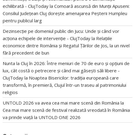
echilibrată - ClujToday
la
Comoară ascunsă din Munții Apuseni:
Consiliul Județean Cluj dorește amenajarea Peșterii Humpleu
pentru publicul larg
Dezinsecție pe domeniul public din Jucu: Unde și când vor
acționa echipele de intervenție - ClujToday
la
Relațiile
economice dintre România și Regatul Țărilor de Jos, la un nivel
fără precedent de bun
Nunta la Cluj în 2026: Între meniuri de 70 de euro și opțiuni de
lux, cât costă o petrecere și când mai găsești săli libere -
ClujToday
la
Noaptea Bisericilor: tradiția europeană care
transformă, în premieră, Clujul într-un traseu al patrimoniului
religios
UNTOLD 2026 va avea cea mai mare scenă din România
la
Cea mai mare scenă de festival realizată vreodată în România
va prinde viață la UNTOLD ONE 2026