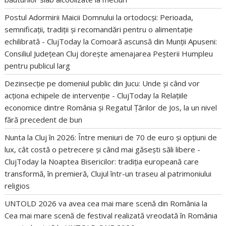
Postul Adormirii Maicii Domnului la ortodocși: Perioada,
semnificații, tradiții și recomandări pentru o alimentație
echilibrată - ClujToday
la
Comoară ascunsă din Munții Apuseni:
Consiliul Județean Cluj dorește amenajarea Peșterii Humpleu
pentru publicul larg
Dezinsecție pe domeniul public din Jucu: Unde și când vor
acționa echipele de intervenție - ClujToday
la
Relațiile
economice dintre România și Regatul Țărilor de Jos, la un nivel
fără precedent de bun
Nunta la Cluj în 2026: Între meniuri de 70 de euro și opțiuni de
lux, cât costă o petrecere și când mai găsești săli libere -
ClujToday
la
Noaptea Bisericilor: tradiția europeană care
transformă, în premieră, Clujul într-un traseu al patrimoniului
religios
UNTOLD 2026 va avea cea mai mare scenă din România
la
Cea mai mare scenă de festival realizată vreodată în România