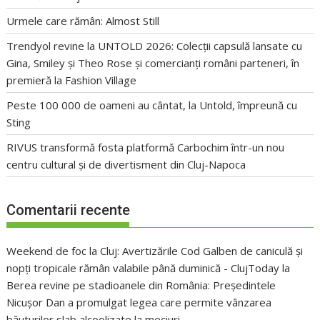
Urmele care rămân: Almost Still
Trendyol revine la UNTOLD 2026: Colecții capsulă lansate cu
Gina, Smiley și Theo Rose și comercianți români parteneri, în
premieră la Fashion Village
Peste 100 000 de oameni au cântat, la Untold, împreună cu
Sting
RIVUS transformă fosta platformă Carbochim într-un nou
centru cultural și de divertisment din Cluj-Napoca
Comentarii recente
Weekend de foc la Cluj: Avertizările Cod Galben de caniculă și
nopți tropicale rămân valabile până duminică - ClujToday
la
Berea revine pe stadioanele din România: Președintele
Nicușor Dan a promulgat legea care permite vânzarea
băuturilor slab alcoolizate la meciuri