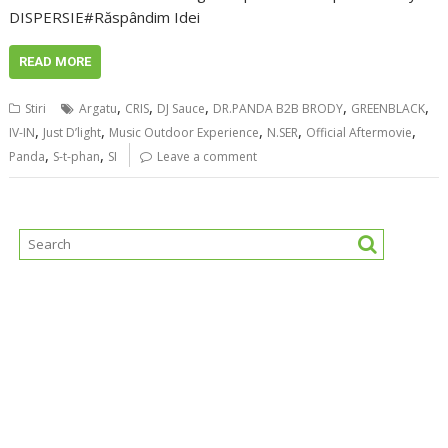
DISPERSIE#Răspândim Idei
READ MORE
,
,
,
,
,
Stiri
Argatu
CRIS
DJ Sauce
DR.PANDA B2B BRODY
GREENBLACK
,
,
,
,
,
IV-IN
Just D’light
Music Outdoor Experience
N.SER
Official Aftermovie
,
,
Panda
S-t-phan
SI
Leave a comment