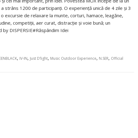
-up și cel mai important, prin idei. Povestea MOX începe de la un
a strâns 1200 de participanți. O experiență unică de 4 zile și 3
 o excursie de relaxare la munte, corturi, hamace, leagăne,
udine, competiții, aer curat, distracție și voie bună; un
ed by DISPERSIE#Răspândim Idei
,
,
,
,
,
EENBLACK
IV-IN
Just D’light
Music Outdoor Experience
N.SER
Official