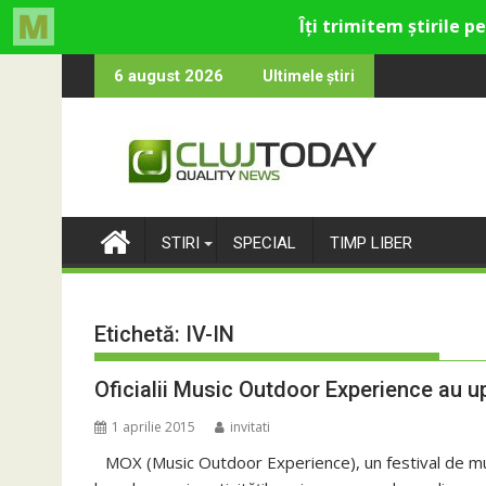
Skip
ru cultural și de divertisment din Cluj-Napoca
luna devine o întrebare
SportinCluj: C
6 august 2026
Ultimele știri
to
content
STIRI
SPECIAL
TIMP LIBER
Etichetă:
IV-IN
Oficialii Music Outdoor Experience au up
1 aprilie 2015
invitati
MOX (Music Outdoor Experience), un festival de muzi