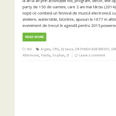
la an la an prin activitățile noi, program, decor, line
party de 150 de oameni, care 2 ani mai târziu (2014) 
nopți ce combină un festival de muzică electronică cu
ateliere, waterslide, biciclete, apusuri la 1677 m altit
eveniment de trecut în agendă pentru 2015.power
READ MORE
,
,
,
,
Stiri
Argatu
CRIS
DJ Sauce
DR.PANDA B2B BRODY
GR
,
,
,
Aftermovie
Panda
S-t-phan
SI
Leave a comment