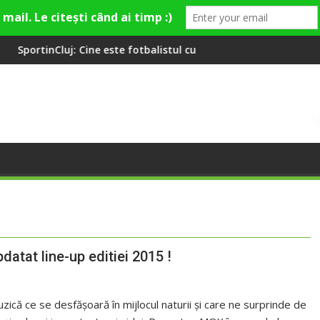
ine este fotbalistul cu două diplome care a învățat româna la 2 
Compania de Apă Someș
datat line-up editiei 2015 !
că ce se desfășoară în mijlocul naturii și care ne surprinde de