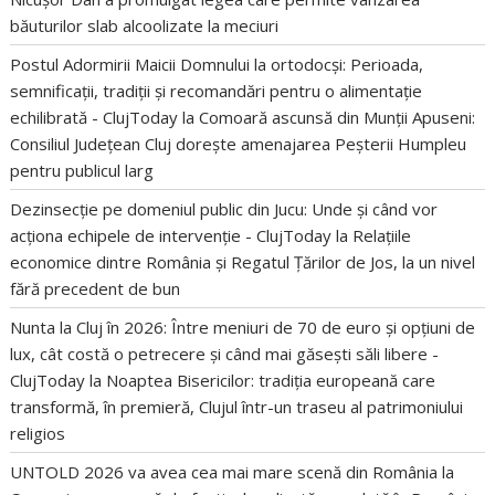
băuturilor slab alcoolizate la meciuri
Postul Adormirii Maicii Domnului la ortodocși: Perioada,
semnificații, tradiții și recomandări pentru o alimentație
echilibrată - ClujToday
la
Comoară ascunsă din Munții Apuseni:
Consiliul Județean Cluj dorește amenajarea Peșterii Humpleu
pentru publicul larg
Dezinsecție pe domeniul public din Jucu: Unde și când vor
acționa echipele de intervenție - ClujToday
la
Relațiile
economice dintre România și Regatul Țărilor de Jos, la un nivel
fără precedent de bun
Nunta la Cluj în 2026: Între meniuri de 70 de euro și opțiuni de
lux, cât costă o petrecere și când mai găsești săli libere -
ClujToday
la
Noaptea Bisericilor: tradiția europeană care
transformă, în premieră, Clujul într-un traseu al patrimoniului
religios
UNTOLD 2026 va avea cea mai mare scenă din România
la