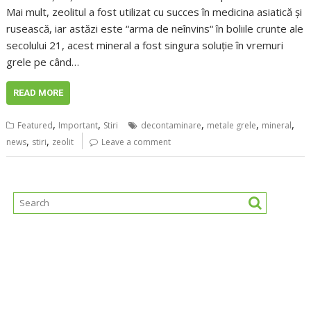
Mai mult, zeolitul a fost utilizat cu succes în medicina asiatică și
rusească, iar astăzi este “arma de neînvins“ în boliile crunte ale
secolului 21, acest mineral a fost singura soluție în vremuri
grele pe când…
READ MORE
,
,
,
,
,
Featured
Important
Stiri
decontaminare
metale grele
mineral
,
,
news
stiri
zeolit
Leave a comment