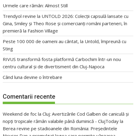
Urmele care rămân: Almost Still
Trendyol revine la UNTOLD 2026: Colecții capsulă lansate cu
Gina, Smiley și Theo Rose și comercianți români parteneri, în
premieră la Fashion Village
Peste 100 000 de oameni au cântat, la Untold, împreună cu
Sting
RIVUS transformă fosta platformă Carbochim într-un nou
centru cultural și de divertisment din Cluj-Napoca
Când luna devine o întrebare
Comentarii recente
Weekend de foc la Cluj: Avertizările Cod Galben de caniculă și
nopți tropicale rămân valabile până duminică - ClujToday
la
Berea revine pe stadioanele din România: Președintele
Nicușor Dan a promulgat legea care permite vânzarea