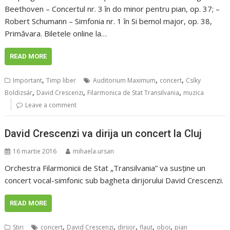
Beethoven – Concertul nr. 3 în do minor pentru pian, op. 37; –
Robert Schumann – Simfonia nr. 1 în Si bemol major, op. 38,
Primăvara. Biletele online la…
READ MORE
,
,
,
Important
Timp liber
Auditorium Maximum
concert
Csíky
,
,
,
Boldizsár
David Crescenzi
Filarmonica de Stat Transilvania
muzica
Leave a comment
David Crescenzi va dirija un concert la Cluj
16 martie 2016
mihaela.ursan
Orchestra Filarmonicii de Stat „Transilvania” va susține un
concert vocal-simfonic sub bagheta dirijorului David Crescenzi.
READ MORE
,
,
,
,
,
Stiri
concert
David Crescenzi
dirijor
flaut
oboi
pian