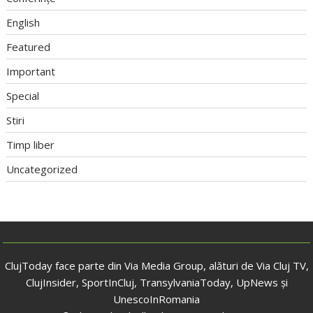
English
Featured
Important
Special
Stiri
Timp liber
Uncategorized
ClujToday face parte din Via Media Group, alături de Via Cluj TV,
ClujInsider, SportInCluj, TransylvaniaToday, UpNews și
UnescoInRomania