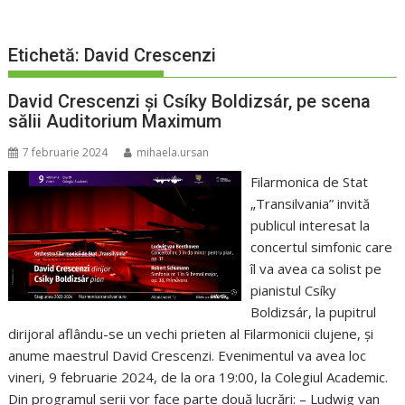
Etichetă:
David Crescenzi
David Crescenzi și Csíky Boldizsár, pe scena
sălii Auditorium Maximum
7 februarie 2024
mihaela.ursan
Filarmonica de Stat
„Transilvania” invită
publicul interesat la
concertul simfonic care
îl va avea ca solist pe
pianistul Csíky
Boldizsár, la pupitrul
dirijoral aflându-se un vechi prieten al Filarmonicii clujene, și
anume maestrul David Crescenzi. Evenimentul va avea loc
vineri, 9 februarie 2024, de la ora 19:00, la Colegiul Academic.
Din programul serii vor face parte două lucrări: – Ludwig van