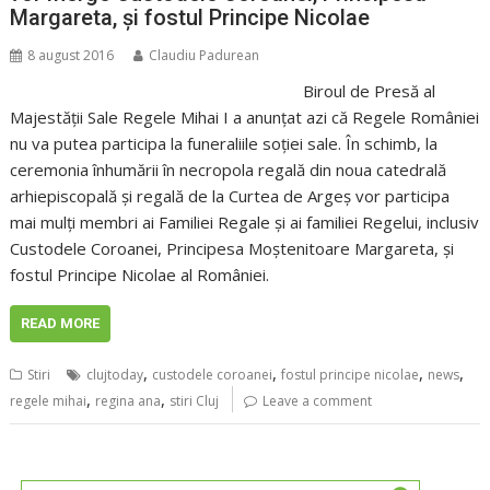
Margareta, şi fostul Principe Nicolae
8 august 2016
Claudiu Padurean
Biroul de Presă al
Majestăţii Sale Regele Mihai I a anunţat azi că Regele României
nu va putea participa la funeraliile soţiei sale. În schimb, la
ceremonia înhumării în necropola regală din noua catedrală
arhiepiscopală şi regală de la Curtea de Argeş vor participa
mai mulţi membri ai Familiei Regale şi ai familiei Regelui, inclusiv
Custodele Coroanei, Principesa Moştenitoare Margareta, şi
fostul Principe Nicolae al României.
READ MORE
,
,
,
,
Stiri
clujtoday
custodele coroanei
fostul principe nicolae
news
,
,
regele mihai
regina ana
stiri Cluj
Leave a comment