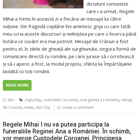
dictaturii comuniste
care i-a urmat, Regele
Mihai a trimis în această zi a fiecărui an mesajul lui către
naţiune. Din fragedă copilărie îmi amintesc grija cu care tatăl
meu scria aceste discursuri şi neliniştea pe care o încerca până
hotăra ce cuvânt era mai potrivit. Mesajul de Crăciun a fost
pentru el, în zilele de gheaţă ale surghiunului, singura formă de
comunicare directă cu românii, pe care jurase să-i ocrotească
şi să-i apere; a fost, la modul propriu, sfânta lui Împărtăşanie
laolaltă cu toţi românii.
READ MORE
,
,
,
Stiri
clujtoday
custodele coroanei
margareta a romaniei
mesaj
,
,
de Craciun
news
stiri Cluj
Leave a comment
Regele Mihai I nu va putea participa la
funeraliile Reginei Ana a României. În schimb,
vor merge Custodele Coroanei, Principesa