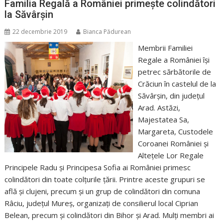
Familia Regală a României primește colindători
la Săvârșin
22 decembrie 2019
Bianca Pădurean
Membrii Familiei
Regale a României își
petrec sărbătorile de
Crăciun în castelul de la
Săvârșin, din județul
Arad. Astăzi,
Majestatea Sa,
Margareta, Custodele
Coroanei României și
Altețele Lor Regale
Principele Radu și Principesa Sofia ai României primesc
colindători din toate colțurile țării. Printre aceste grupuri se
află și clujeni, precum și un grup de colindători din comuna
Râciu, județul Mureș, organizați de consilierul local Ciprian
Belean, precum și colindători din Bihor și Arad. Mulți membri ai