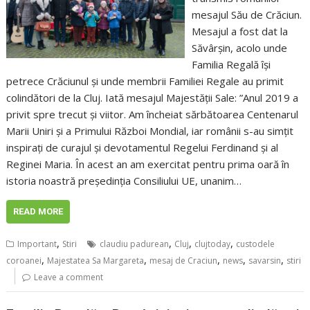
mesajul Său de Crăciun.
Mesajul a fost dat la
Săvârșin, acolo unde
Familia Regală își
petrece Crăciunul și unde membrii Familiei Regale au primit
colindători de la Cluj. Iată mesajul Majestății Sale: ”Anul 2019 a
privit spre trecut și viitor. Am încheiat sărbătoarea Centenarul
Marii Uniri și a Primului Război Mondial, iar românii s-au simțit
inspirați de curajul și devotamentul Regelui Ferdinand și al
Reginei Maria. În acest an am exercitat pentru prima oară în
istoria noastră președinția Consiliului UE, unanim…
READ MORE
,
,
,
,
Important
Stiri
claudiu padurean
Cluj
clujtoday
custodele
,
,
,
,
,
coroanei
Majestatea Sa Margareta
mesaj de Craciun
news
savarsin
stiri
Leave a comment