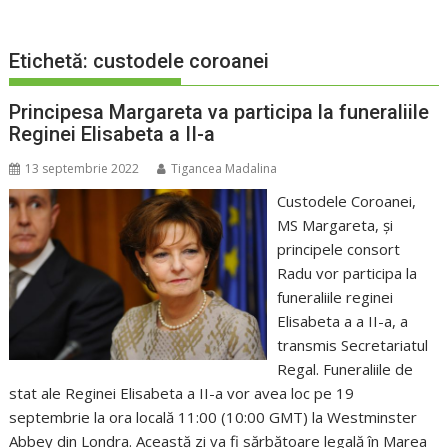
Etichetă:
custodele coroanei
Principesa Margareta va participa la funeraliile
Reginei Elisabeta a II-a
13 septembrie 2022
Tigancea Madalina
Custodele Coroanei,
MS Margareta, şi
principele consort
Radu vor participa la
funeraliile reginei
Elisabeta a a II-a, a
transmis Secretariatul
Regal. Funeraliile de
stat ale Reginei Elisabeta a II-a vor avea loc pe 19
septembrie la ora locală 11:00 (10:00 GMT) la Westminster
Abbey din Londra. Această zi va fi sărbătoare legală în Marea