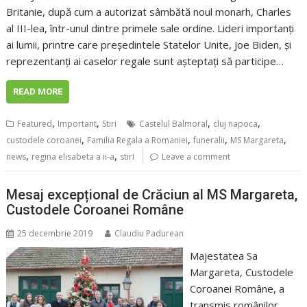
Britanie, după cum a autorizat sâmbătă noul monarh, Charles
al III-lea, într-unul dintre primele sale ordine. Lideri importanţi
ai lumii, printre care preşedintele Statelor Unite, Joe Biden, şi
reprezentanţi ai caselor regale sunt aşteptaţi să participe…
READ MORE
,
,
,
,
Featured
Important
Stiri
Castelul Balmoral
cluj napoca
,
,
,
,
custodele coroanei
Familia Regala a Romaniei
funeralii
MS Margareta
,
,
news
regina elisabeta a ii-a
stiri
Leave a comment
Mesaj excepțional de Crăciun al MS Margareta,
Custodele Coroanei Române
25 decembrie 2019
Claudiu Padurean
Majestatea Sa
Margareta, Custodele
Coroanei Române, a
transmis românilor