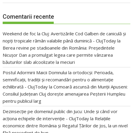
Comentarii recente
Weekend de foc la Cluj: Avertizările Cod Galben de caniculă și
nopți tropicale rămân valabile până duminică - ClujToday
la
Berea revine pe stadioanele din România: Președintele
Nicușor Dan a promulgat legea care permite vânzarea
băuturilor slab alcoolizate la meciuri
Postul Adormirii Maicii Domnului la ortodocși: Perioada,
semnificații, tradiții și recomandări pentru o alimentație
echilibrată - ClujToday
la
Comoară ascunsă din Munții Apuseni:
Consiliul Județean Cluj dorește amenajarea Peșterii Humpleu
pentru publicul larg
Dezinsecție pe domeniul public din Jucu: Unde și când vor
acționa echipele de intervenție - ClujToday
la
Relațiile
economice dintre România și Regatul Țărilor de Jos, la un nivel
fără precedent de bun