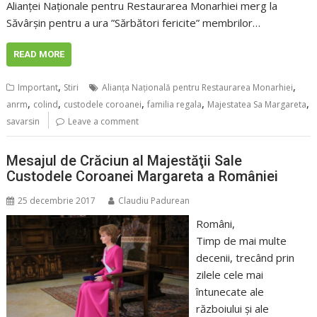
Alianței Naționale pentru Restaurarea Monarhiei merg la
Săvârșin pentru a ura ”Sărbători fericite” membrilor…
READ MORE
,
,
Important
Stiri
Alianța Națională pentru Restaurarea Monarhiei
,
,
,
,
,
anrm
colind
custodele coroanei
familia regala
Majestatea Sa Margareta
savarsin
Leave a comment
Mesajul de Crăciun al Majestăţii Sale
Custodele Coroanei Margareta a României
25 decembrie 2017
Claudiu Padurean
Români,
Timp de mai multe
decenii, trecând prin
zilele cele mai
întunecate ale
războiului şi ale