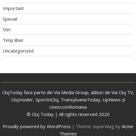
Important
Special
Stiri
Timp liber
Uncategorized
ClujToday face parte din Via Media Group, alături de Via Cluj TV,
ClujInsider, SportInCluj, TransylvaniaToday, UpNews și
UnescoInRomania
© Cluj Today | All rights reserved 2020
Proudly powered by WordPress
|
Theme: SuperMag by
Acme
Themes