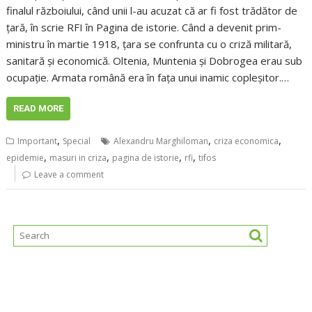
finalul războiului, când unii l-au acuzat că ar fi fost trădător de
țară, în scrie RFI în Pagina de istorie. Când a devenit prim-
ministru în martie 1918, țara se confrunta cu o criză militară,
sanitară și economică. Oltenia, Muntenia și Dobrogea erau sub
ocupație. Armata română era în fața unui inamic copleșitor.…
READ MORE
,
,
,
Important
Special
Alexandru Marghiloman
criza economica
,
,
,
,
epidemie
masuri in criza
pagina de istorie
rfi
tifos
Leave a comment