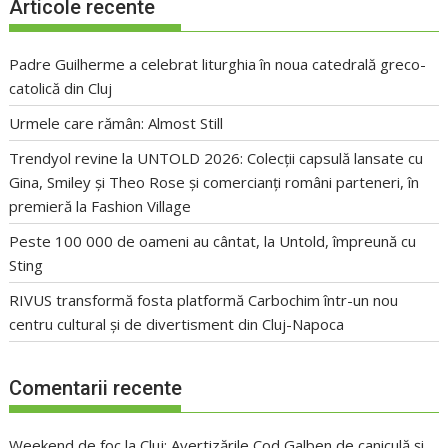
Articole recente
Padre Guilherme a celebrat liturghia în noua catedrală greco-
catolică din Cluj
Urmele care rămân: Almost Still
Trendyol revine la UNTOLD 2026: Colecții capsulă lansate cu
Gina, Smiley și Theo Rose și comercianți români parteneri, în
premieră la Fashion Village
Peste 100 000 de oameni au cântat, la Untold, împreună cu
Sting
RIVUS transformă fosta platformă Carbochim într-un nou
centru cultural și de divertisment din Cluj-Napoca
Comentarii recente
Weekend de foc la Cluj: Avertizările Cod Galben de caniculă și