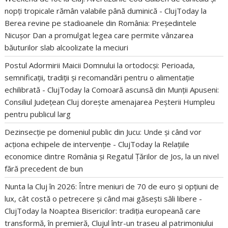
nopți tropicale rămân valabile până duminică - ClujToday
la
Berea revine pe stadioanele din România: Președintele
Nicușor Dan a promulgat legea care permite vânzarea
băuturilor slab alcoolizate la meciuri
Postul Adormirii Maicii Domnului la ortodocși: Perioada,
semnificații, tradiții și recomandări pentru o alimentație
echilibrată - ClujToday
la
Comoară ascunsă din Munții Apuseni:
Consiliul Județean Cluj dorește amenajarea Peșterii Humpleu
pentru publicul larg
Dezinsecție pe domeniul public din Jucu: Unde și când vor
acționa echipele de intervenție - ClujToday
la
Relațiile
economice dintre România și Regatul Țărilor de Jos, la un nivel
fără precedent de bun
Nunta la Cluj în 2026: Între meniuri de 70 de euro și opțiuni de
lux, cât costă o petrecere și când mai găsești săli libere -
ClujToday
la
Noaptea Bisericilor: tradiția europeană care
transformă, în premieră, Clujul într-un traseu al patrimoniului