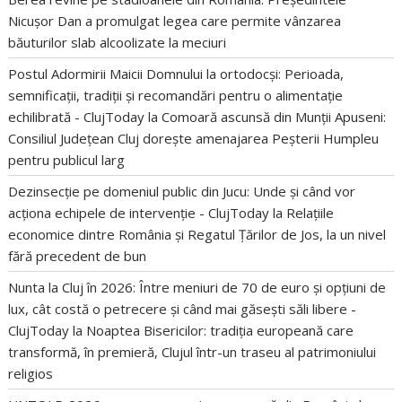
Nicușor Dan a promulgat legea care permite vânzarea
băuturilor slab alcoolizate la meciuri
Postul Adormirii Maicii Domnului la ortodocși: Perioada,
semnificații, tradiții și recomandări pentru o alimentație
echilibrată - ClujToday
la
Comoară ascunsă din Munții Apuseni:
Consiliul Județean Cluj dorește amenajarea Peșterii Humpleu
pentru publicul larg
Dezinsecție pe domeniul public din Jucu: Unde și când vor
acționa echipele de intervenție - ClujToday
la
Relațiile
economice dintre România și Regatul Țărilor de Jos, la un nivel
fără precedent de bun
Nunta la Cluj în 2026: Între meniuri de 70 de euro și opțiuni de
lux, cât costă o petrecere și când mai găsești săli libere -
ClujToday
la
Noaptea Bisericilor: tradiția europeană care
transformă, în premieră, Clujul într-un traseu al patrimoniului
religios