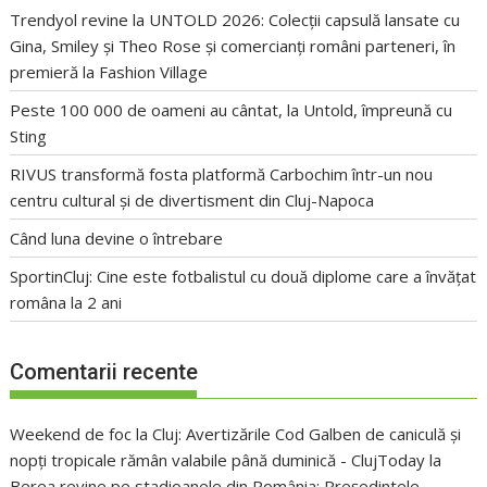
Trendyol revine la UNTOLD 2026: Colecții capsulă lansate cu
Gina, Smiley și Theo Rose și comercianți români parteneri, în
premieră la Fashion Village
Peste 100 000 de oameni au cântat, la Untold, împreună cu
Sting
RIVUS transformă fosta platformă Carbochim într-un nou
centru cultural și de divertisment din Cluj-Napoca
Când luna devine o întrebare
SportinCluj: Cine este fotbalistul cu două diplome care a învățat
româna la 2 ani
Comentarii recente
Weekend de foc la Cluj: Avertizările Cod Galben de caniculă și
nopți tropicale rămân valabile până duminică - ClujToday
la
Berea revine pe stadioanele din România: Președintele