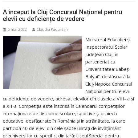
A început la Cluj Concursul Național pentru
elevii cu deficiențe de vedere
5 mai 2022
Claudiu Padurean
Ministerul Educației și
Inspectoratul Școlar
Județean Cluj, în
parteneriat cu
Universitatea”Babeș-
Bolyai”, desfășoară la
Cluj-Napoca Concursul
Național pentru elevii
cu deficiențe de vedere, adresat elevilor din clasele a VIII- a și
a XII-a. Competiția este înscrisă în Calendarul competițiilor
internaționale pe discipline școlare, sportive și proiecte
educative, desfășurate în România și în străinătate, la care
participă 40 de elevi din cele șapte unități de învățământ
preuniversitar cu specific, din țară: Liceul Special pentru