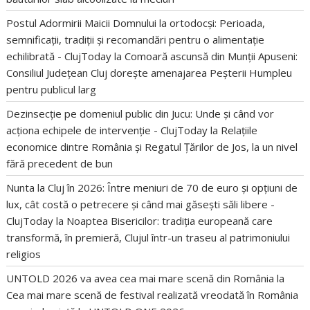
Postul Adormirii Maicii Domnului la ortodocși: Perioada,
semnificații, tradiții și recomandări pentru o alimentație
echilibrată - ClujToday
la
Comoară ascunsă din Munții Apuseni:
Consiliul Județean Cluj dorește amenajarea Peșterii Humpleu
pentru publicul larg
Dezinsecție pe domeniul public din Jucu: Unde și când vor
acționa echipele de intervenție - ClujToday
la
Relațiile
economice dintre România și Regatul Țărilor de Jos, la un nivel
fără precedent de bun
Nunta la Cluj în 2026: Între meniuri de 70 de euro și opțiuni de
lux, cât costă o petrecere și când mai găsești săli libere -
ClujToday
la
Noaptea Bisericilor: tradiția europeană care
transformă, în premieră, Clujul într-un traseu al patrimoniului
religios
UNTOLD 2026 va avea cea mai mare scenă din România
la
Cea mai mare scenă de festival realizată vreodată în România