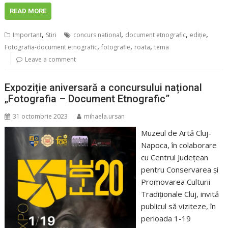
READ MORE
,
,
,
,
Important
Stiri
concurs national
document etnografic
ediţie
,
,
,
Fotografia-document etnografic
fotografie
roata
tema
Leave a comment
Expoziție aniversară a concursului național
„Fotografia – Document Etnografic”
31 octombrie 2023
mihaela.ursan
Muzeul de Artă Cluj-
Napoca, în colaborare
cu Centrul Județean
pentru Conservarea și
Promovarea Culturii
Tradiționale Cluj, invită
publicul să viziteze, în
perioada 1-19