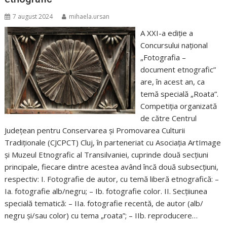
7 august 2024
mihaela.ursan
A XXI-a ediţie a
Concursului naţional
„Fotografia –
document etnografic”
are, în acest an, ca
temă specială „Roata”.
Competiția organizată
de către Centrul
Judeţean pentru Conservarea şi Promovarea Culturii
Tradiţionale (CJCPCT) Cluj, în parteneriat cu Asociaţia ArtImage
şi Muzeul Etnografic al Transilvaniei, cuprinde două secțiuni
principale, fiecare dintre acestea având încă două subsecțiuni,
respectiv: I. Fotografie de autor, cu temă liberă etnografică: –
Ia. fotografie alb/negru; – Ib. fotografie color. II. Secțiiunea
specială tematică: – IIa. fotografie recentă, de autor (alb/
negru și/sau color) cu tema „roata”; – IIb. reproducere…