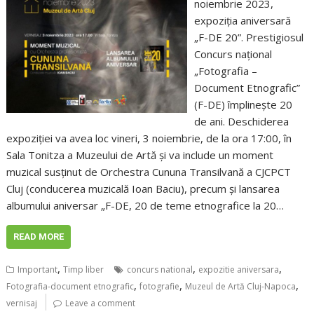
noiembrie 2023,
expoziția aniversară
„F-DE 20”. Prestigiosul
Concurs naţional
„Fotografia –
Document Etnografic”
(F-DE) împlinește 20
de ani. Deschiderea
expoziției va avea loc vineri, 3 noiembrie, de la ora 17:00, în
Sala Tonitza a Muzeului de Artă și va include un moment
muzical susținut de Orchestra Cununa Transilvană a CJCPCT
Cluj (conducerea muzicală Ioan Baciu), precum și lansarea
albumului aniversar „F-DE, 20 de teme etnografice la 20…
READ MORE
,
,
,
Important
Timp liber
concurs national
expozitie aniversara
,
,
,
Fotografia-document etnografic
fotografie
Muzeul de Artă Cluj-Napoca
vernisaj
Leave a comment