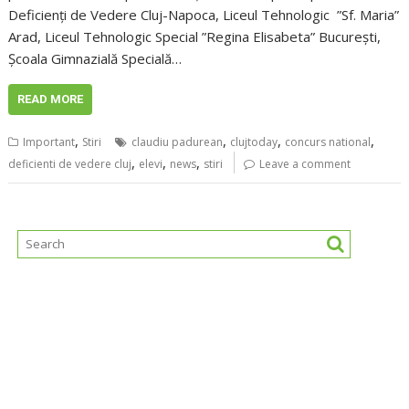
Deficienți de Vedere Cluj-Napoca, Liceul Tehnologic ”Sf. Maria”
Arad, Liceul Tehnologic Special ”Regina Elisabeta” București,
Şcoala Gimnazială Specială…
READ MORE
,
,
,
,
Important
Stiri
claudiu padurean
clujtoday
concurs national
,
,
,
deficienti de vedere cluj
elevi
news
stiri
Leave a comment