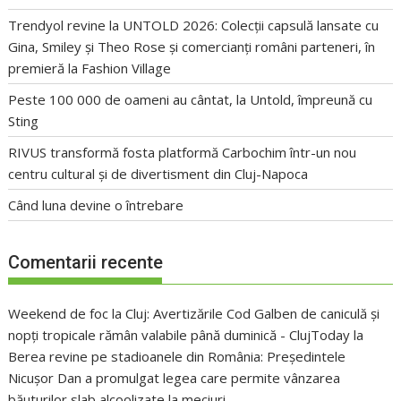
Trendyol revine la UNTOLD 2026: Colecții capsulă lansate cu
Gina, Smiley și Theo Rose și comercianți români parteneri, în
premieră la Fashion Village
Peste 100 000 de oameni au cântat, la Untold, împreună cu
Sting
RIVUS transformă fosta platformă Carbochim într-un nou
centru cultural și de divertisment din Cluj-Napoca
Când luna devine o întrebare
Comentarii recente
Weekend de foc la Cluj: Avertizările Cod Galben de caniculă și
nopți tropicale rămân valabile până duminică - ClujToday
la
Berea revine pe stadioanele din România: Președintele
Nicușor Dan a promulgat legea care permite vânzarea
băuturilor slab alcoolizate la meciuri