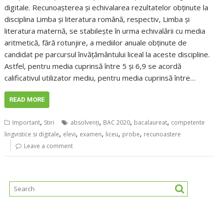
digitale. Recunoaşterea şi echivalarea rezultatelor obţinute la
disciplina Limba şi literatura română, respectiv, Limba şi
literatura maternă, se stabileşte în urma echivalării cu media
aritmetică, fără rotunjire, a mediilor anuale obţinute de
candidat pe parcursul învăţământului liceal la aceste discipline.
Astfel, pentru media cuprinsă între 5 şi 6,9 se acordă
calificativul utilizator mediu, pentru media cuprinsă între…
READ MORE
,
,
,
,
Important
Stiri
absolvenţi
BAC 2020
bacalaureat
competente
,
,
,
,
,
lingvistice si digitale
elevi
examen
liceu
probe
recunoastere
Leave a comment