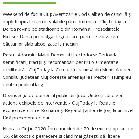
Weekend de foc la Cluj: Avertizările Cod Galben de caniculă și
nopți tropicale rămân valabile până duminică - ClujToday
la
Berea revine pe stadioanele din România: Președintele
Nicușor Dan a promulgat legea care permite vânzarea
băuturilor slab alcoolizate la meciuri
Postul Adormirii Maicii Domnului la ortodocși: Perioada,
semnificații, tradiții și recomandări pentru o alimentație
echilibrată - ClujToday
la
Comoară ascunsă din Munții Apuseni:
Consiliul Județean Cluj dorește amenajarea Peșterii Humpleu
pentru publicul larg
Dezinsecție pe domeniul public din Jucu: Unde și când vor
acționa echipele de intervenție - ClujToday
la
Relațiile
economice dintre România și Regatul Țărilor de Jos, la un nivel
fără precedent de bun
Nunta la Cluj în 2026: Între meniuri de 70 de euro și opțiuni de
lux, cât costă o petrecere și când mai găsești săli libere -