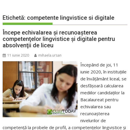
Etichetă:
competente lingvistice si digitale
Începe echivalarea şi recunoaşterea
competenţelor lingvistice şi digitale pentru
absolvenţii de liceu
11 iunie 2020
mihaela.ursan
Începând de joi, 11
iunie 2020, în instituţiile
de învăţământ liceal, se
desfăşoară calcularea
mediilor candidaţilor la
Bacalaureat pentru
echivalarea sau
recunoaşterea
nivelurilor de
competenţă la probele de profil, a competenţelor lingvistice şi