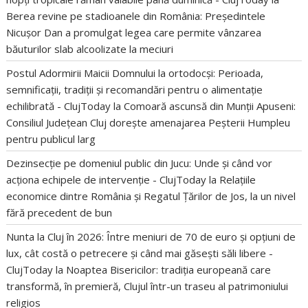
Berea revine pe stadioanele din România: Președintele
Nicușor Dan a promulgat legea care permite vânzarea
băuturilor slab alcoolizate la meciuri
Postul Adormirii Maicii Domnului la ortodocși: Perioada,
semnificații, tradiții și recomandări pentru o alimentație
echilibrată - ClujToday
la
Comoară ascunsă din Munții Apuseni:
Consiliul Județean Cluj dorește amenajarea Peșterii Humpleu
pentru publicul larg
Dezinsecție pe domeniul public din Jucu: Unde și când vor
acționa echipele de intervenție - ClujToday
la
Relațiile
economice dintre România și Regatul Țărilor de Jos, la un nivel
fără precedent de bun
Nunta la Cluj în 2026: Între meniuri de 70 de euro și opțiuni de
lux, cât costă o petrecere și când mai găsești săli libere -
ClujToday
la
Noaptea Bisericilor: tradiția europeană care
transformă, în premieră, Clujul într-un traseu al patrimoniului
religios