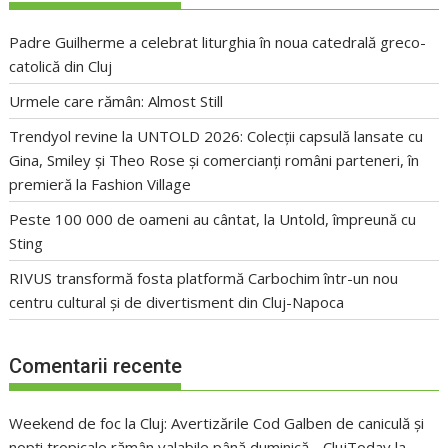
Padre Guilherme a celebrat liturghia în noua catedrală greco-
catolică din Cluj
Urmele care rămân: Almost Still
Trendyol revine la UNTOLD 2026: Colecții capsulă lansate cu
Gina, Smiley și Theo Rose și comercianți români parteneri, în
premieră la Fashion Village
Peste 100 000 de oameni au cântat, la Untold, împreună cu
Sting
RIVUS transformă fosta platformă Carbochim într-un nou
centru cultural și de divertisment din Cluj-Napoca
Comentarii recente
Weekend de foc la Cluj: Avertizările Cod Galben de caniculă și
nopți tropicale rămân valabile până duminică - ClujToday
la