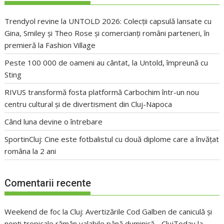
Trendyol revine la UNTOLD 2026: Colecții capsulă lansate cu
Gina, Smiley și Theo Rose și comercianți români parteneri, în
premieră la Fashion Village
Peste 100 000 de oameni au cântat, la Untold, împreună cu
Sting
RIVUS transformă fosta platformă Carbochim într-un nou
centru cultural și de divertisment din Cluj-Napoca
Când luna devine o întrebare
SportinCluj: Cine este fotbalistul cu două diplome care a învățat
româna la 2 ani
Comentarii recente
Weekend de foc la Cluj: Avertizările Cod Galben de caniculă și
nopți tropicale rămân valabile până duminică - ClujToday
la