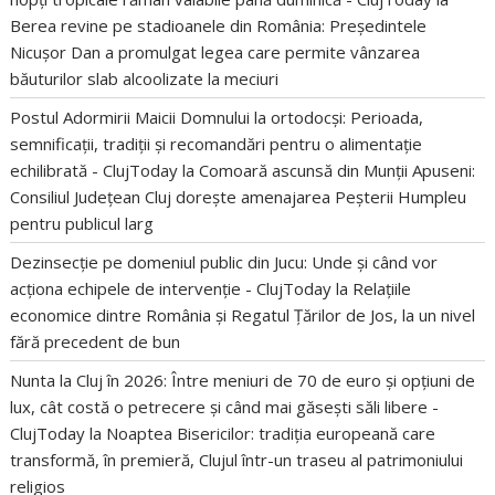
Berea revine pe stadioanele din România: Președintele
Nicușor Dan a promulgat legea care permite vânzarea
băuturilor slab alcoolizate la meciuri
Postul Adormirii Maicii Domnului la ortodocși: Perioada,
semnificații, tradiții și recomandări pentru o alimentație
echilibrată - ClujToday
la
Comoară ascunsă din Munții Apuseni:
Consiliul Județean Cluj dorește amenajarea Peșterii Humpleu
pentru publicul larg
Dezinsecție pe domeniul public din Jucu: Unde și când vor
acționa echipele de intervenție - ClujToday
la
Relațiile
economice dintre România și Regatul Țărilor de Jos, la un nivel
fără precedent de bun
Nunta la Cluj în 2026: Între meniuri de 70 de euro și opțiuni de
lux, cât costă o petrecere și când mai găsești săli libere -
ClujToday
la
Noaptea Bisericilor: tradiția europeană care
transformă, în premieră, Clujul într-un traseu al patrimoniului
religios