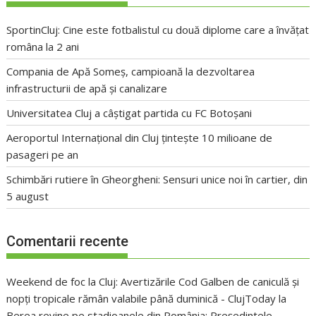
SportinCluj: Cine este fotbalistul cu două diplome care a învățat
româna la 2 ani
Compania de Apă Someș, campioană la dezvoltarea
infrastructurii de apă și canalizare
Universitatea Cluj a câștigat partida cu FC Botoșani
Aeroportul Internațional din Cluj țintește 10 milioane de
pasageri pe an
Schimbări rutiere în Gheorgheni: Sensuri unice noi în cartier, din
5 august
Comentarii recente
Weekend de foc la Cluj: Avertizările Cod Galben de caniculă și
nopți tropicale rămân valabile până duminică - ClujToday
la
Berea revine pe stadioanele din România: Președintele