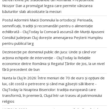
Nicușor Dan a promulgat legea care permite vânzarea
băuturilor slab alcoolizate la meciuri
Postul Adormirii Maicii Domnului la ortodocși: Perioada,
semnificații, tradiții și recomandări pentru o alimentație
echilibrată - ClujToday
la
Comoară ascunsă din Munții Apuseni:
Consiliul Județean Cluj dorește amenajarea Peșterii Humpleu
pentru publicul larg
Dezinsecție pe domeniul public din Jucu: Unde și când vor
acționa echipele de intervenție - ClujToday
la
Relațiile
economice dintre România și Regatul Țărilor de Jos, la un nivel
fără precedent de bun
Nunta la Cluj în 2026: Între meniuri de 70 de euro și opțiuni de
lux, cât costă o petrecere și când mai găsești săli libere -
ClujToday
la
Noaptea Bisericilor: tradiția europeană care
transformă, în premieră, Clujul într-un traseu al patrimoniului
religios