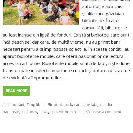
autoritățile au închis
școlile care găzduiau
bibliotecile. În alte
comunități, bibliotecile
au fost închise din lipsă de fonduri. Există și biblioteci care sunt
încă deschise, dar care, de multă vreme, nu au primit banii
necesari pentru a-și împrospăta colecțiile. În aceste condiții, au
apărut bibliotecile mobile, care oferă pasionaților de lectură
acces la cărți bune. Bibliotecile mobile sunt, de fapt, niște dube
transformate în colecții ambulante cu cărți și dotate cu sisteme
de evidență a împrumuturilor.…
READ MORE
,
,
,
Important
Timp liber
book truck
cartile pe fata
claudiu
,
,
,
,
padurean
clujtoday
news
stiri
victor miron
Leave a comment