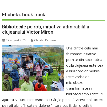
Etichetă:
book truck
Bibliotecile pe roți, inițiativa admirabilă a
clujeanului Victor Miron
29 august 2024
Claudiu Padurean
Una dintre cele mai
frumoase inițiative
pornite din societatea
civilă clujeană este cea
a bibliotecilor mobile.
Este vorba de
microbuze
transformate în
biblioteci ambulante, cu
ajutorul voluntarilor Asociației Cărțile pe Față. Aceste biblioteci
pe roți ajung în satele clujene în care copiii, dar și ceilalți