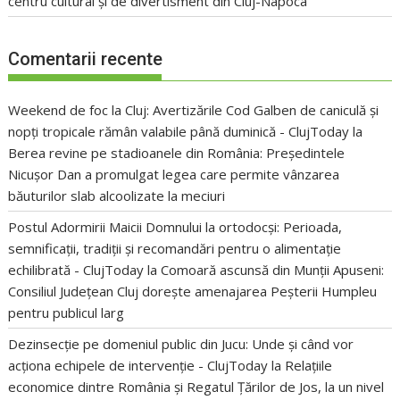
centru cultural și de divertisment din Cluj-Napoca
Comentarii recente
Weekend de foc la Cluj: Avertizările Cod Galben de caniculă și
nopți tropicale rămân valabile până duminică - ClujToday
la
Berea revine pe stadioanele din România: Președintele
Nicușor Dan a promulgat legea care permite vânzarea
băuturilor slab alcoolizate la meciuri
Postul Adormirii Maicii Domnului la ortodocși: Perioada,
semnificații, tradiții și recomandări pentru o alimentație
echilibrată - ClujToday
la
Comoară ascunsă din Munții Apuseni:
Consiliul Județean Cluj dorește amenajarea Peșterii Humpleu
pentru publicul larg
Dezinsecție pe domeniul public din Jucu: Unde și când vor
acționa echipele de intervenție - ClujToday
la
Relațiile
economice dintre România și Regatul Țărilor de Jos, la un nivel