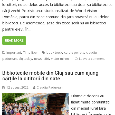
locuitori, nu au deloc acces la biblioteci sau doar șa biblioteci cu
cărți vechi. Potrivit unui studiu realizat de World Vision
România, patru din zece comune din țara noastră nu au deloc
biblioteci. De asemenea, șase din zece școli nu au biblioteci
pentru elevi. În…
READ MORE
,
,
,
Important
Timp liber
book truck
cartile pe fata
claudiu
,
,
,
,
padurean
clujtoday
news
stiri
victor miron
Leave a comment
Bibliotecile mobile din Cluj sau cum ajung
cărțile la cititorii din sate
12 august 2022
Claudiu Padurean
Ultimele decenii au
lăsat multe comunități
din mediul rural fără
biblioteci. În unele sate,