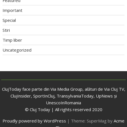
Featured
Important
Special
Stiri
Timp liber
Uncategorized
ClujToday face parte din Via Media Group, alături de Via Cluj TV,
ClujInsider, SportInCluj, TransylvaniaToday, UpNews și
UnescoInRomania
© Cluj Today | All rights reserved 2020
Proudly powered by WordPress
|
Theme: SuperMag by
Acme