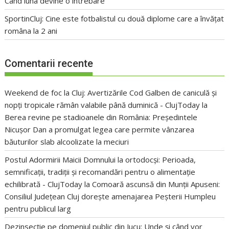
Când luna devine o întrebare
SportinCluj: Cine este fotbalistul cu două diplome care a învățat
româna la 2 ani
Comentarii recente
Weekend de foc la Cluj: Avertizările Cod Galben de caniculă și
nopți tropicale rămân valabile până duminică - ClujToday
la
Berea revine pe stadioanele din România: Președintele
Nicușor Dan a promulgat legea care permite vânzarea
băuturilor slab alcoolizate la meciuri
Postul Adormirii Maicii Domnului la ortodocși: Perioada,
semnificații, tradiții și recomandări pentru o alimentație
echilibrată - ClujToday
la
Comoară ascunsă din Munții Apuseni:
Consiliul Județean Cluj dorește amenajarea Peșterii Humpleu
pentru publicul larg
Dezinsecție pe domeniul public din Jucu: Unde și când vor