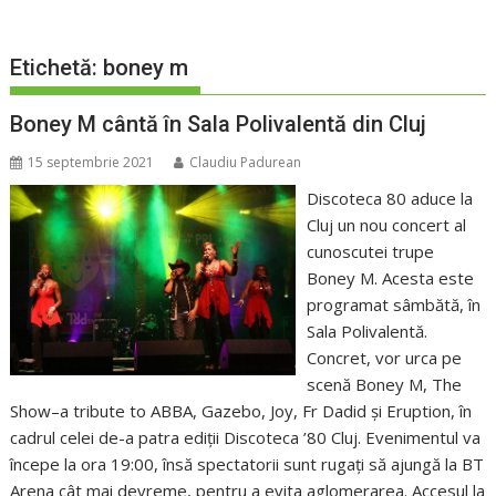
Etichetă:
boney m
Boney M cântă în Sala Polivalentă din Cluj
15 septembrie 2021
Claudiu Padurean
Discoteca 80 aduce la
Cluj un nou concert al
cunoscutei trupe
Boney M. Acesta este
programat sâmbătă, în
Sala Polivalentă.
Concret, vor urca pe
scenă Boney M, The
Show–a tribute to ABBA, Gazebo, Joy, Fr Dadid și Eruption, în
cadrul celei de-a patra ediții Discoteca ’80 Cluj. Evenimentul va
începe la ora 19:00, însă spectatorii sunt rugați să ajungă la BT
Arena cât mai devreme, pentru a evita aglomerarea. Accesul la