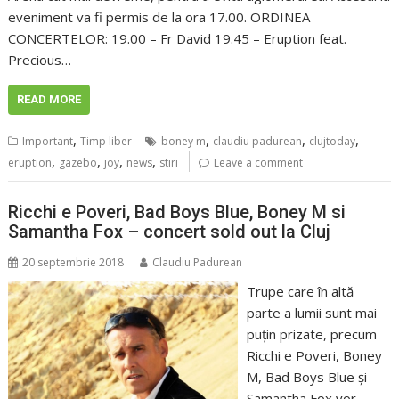
eveniment va fi permis de la ora 17.00. ORDINEA
CONCERTELOR: 19.00 – Fr David 19.45 – Eruption feat.
Precious…
READ MORE
,
,
,
,
Important
Timp liber
boney m
claudiu padurean
clujtoday
,
,
,
,
eruption
gazebo
joy
news
stiri
Leave a comment
Ricchi e Poveri, Bad Boys Blue, Boney M si
Samantha Fox – concert sold out la Cluj
20 septembrie 2018
Claudiu Padurean
Trupe care în altă
parte a lumii sunt mai
puţin prizate, precum
Ricchi e Poveri, Boney
M, Bad Boys Blue şi
Samantha Fox vor