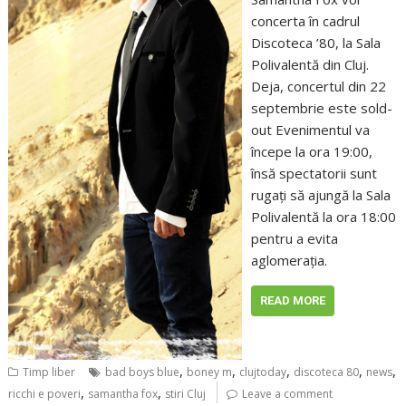
concerta în cadrul
Discoteca ’80, la Sala
Polivalentă din Cluj.
Deja, concertul din 22
septembrie este sold-
out Evenimentul va
începe la ora 19:00,
însă spectatorii sunt
rugaţi să ajungă la Sala
Polivalentă la ora 18:00
pentru a evita
aglomeraţia.
READ MORE
,
,
,
,
,
Timp liber
bad boys blue
boney m
clujtoday
discoteca 80
news
,
,
ricchi e poveri
samantha fox
stiri Cluj
Leave a comment