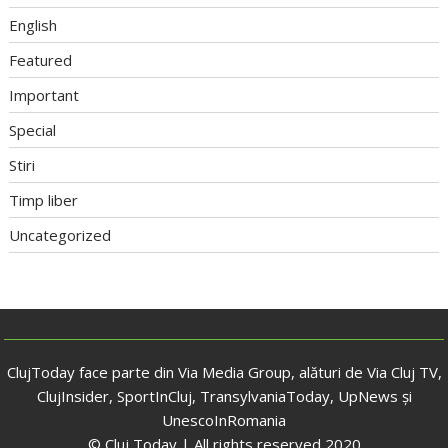
English
Featured
Important
Special
Stiri
Timp liber
Uncategorized
ClujToday face parte din Via Media Group, alături de Via Cluj TV,
ClujInsider, SportInCluj, TransylvaniaToday, UpNews și
UnescoInRomania
© Cluj Today | All rights reserved 2020