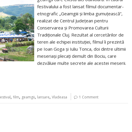
festivalului a fost lansat filmul documentar-
etnografic „Geamgiii și limba gumuțească”,
realizat de Centrul Județean pentru
Conservarea și Promovarea Culturii
Tradiționale Cluj. Rezultat al cercetărilor de
teren ale echipei instituției, filmul îi prezintă
pe Ioan Goga și Iuliu Tonca, doi dintre ultimii
meseriași plecați demult din Bociu, care
dezvăluie multe secrete ale acestei meserii.
,
,
,
,
festival
film
geamgii
lansare
Vladeasa
1 Comment