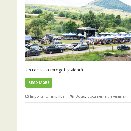
Un recital la tarogot și vioară…
READ MORE
,
,
,
,
Important
Timp liber
Bociu
documentar
eveniment