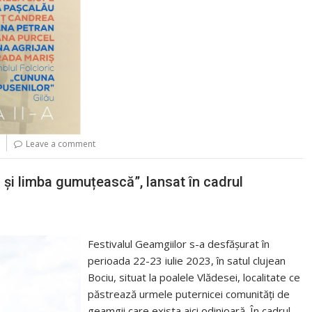
Leave a comment
și limba gumuțească”, lansat în cadrul
Festivalul Geamgiilor s-a desfășurat în
perioada 22-23 iulie 2023, în satul clujean
Bociu, situat la poalele Vlădesei, localitate ce
păstrează urmele puternicei comunități de
geamgii care exista aici odinioară. În cadrul