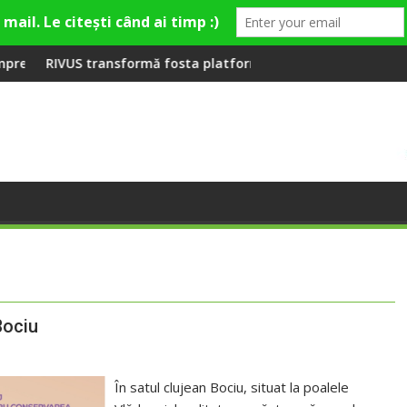
emieră la Fashion Village
ormă fosta platformă Carbochim într-un nou centru cultural și 
Când luna devine o în
Bociu
În satul clujean Bociu, situat la poalele