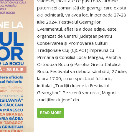
Vlădesei, localitate ce păstrează urmele
puternicei comunități de geamgii care exista
aici odinioară, va avea loc, în perioada 27-28
iulie 2024, Festivalul Geamgiilor.
Evenimentul, aflat la a doua ediție, este
organizat de Centrul Județean pentru
Conservarea și Promovarea Culturii
Tradiționale Cluj (CJCPCT) împreună cu
Primăria și Consiliul Local Mărgău, Parohia
Ortodoxă Bociu și Parohia Greco-Catolică
Bociu. Festivalul va debuta sâmbătă, 27 iulie,
la ora 17:00, cu un spectacol folcloric,
intitulat „Tradiții clujene la Festivalul
Geamgiilor”. Pe scenă vor urca „Mugurii
tradițiilor clujene” din…
READ MORE