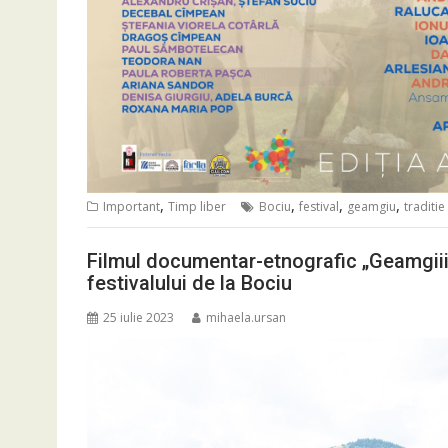
,
,
,
,
Important
Timp liber
Bociu
festival
geamgiu
traditie
Filmul documentar-etnografic „Geamgiii 
festivalului de la Bociu
25 iulie 2023
mihaela.ursan