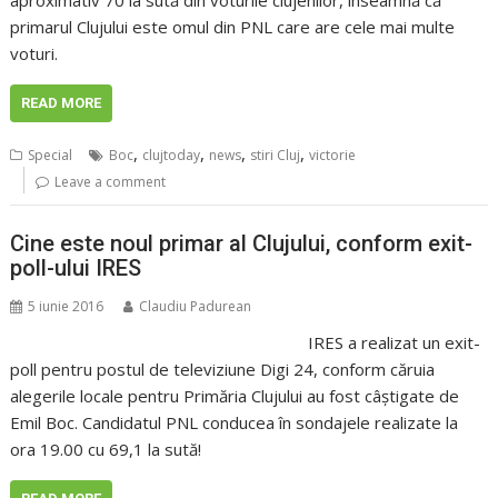
aproximativ 70 la sută din voturile clujenilor, înseamnă că
primarul Clujului este omul din PNL care are cele mai multe
voturi.
READ MORE
,
,
,
,
Special
Boc
clujtoday
news
stiri Cluj
victorie
Leave a comment
Cine este noul primar al Clujului, conform exit-
poll-ului IRES
5 iunie 2016
Claudiu Padurean
IRES a realizat un exit-
poll pentru postul de televiziune Digi 24, conform căruia
alegerile locale pentru Primăria Clujului au fost câștigate de
Emil Boc. Candidatul PNL conducea în sondajele realizate la
ora 19.00 cu 69,1 la sută!