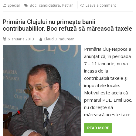
,
,
Special
Boc
candidatura
Petran
Leave a comment
Primăria Clujului nu primeşte banii
contribuabililor. Boc refuză să mărească taxele
6 ianuarie 2013
Claudiu Padurean
Primăria Cluj-Napoca a
anunţat că, în perioada
7 – 11 ianuarie, nu va
încasa de la
contribuabili taxele şi
impozitele locale.
Motivul este acela că
primarul PDL, Emil Boc,
nu doreşte să
mărească aceste taxe.
READ MORE