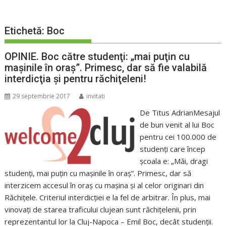
Etichetă:
Boc
OPINIE. Boc către studenţi: „mai puţin cu
maşinile în oraş”. Primesc, dar să fie valabilă
interdicţia şi pentru răchiţeleni!
29 septembrie 2017
invitati
De Titus AdrianMesajul
de bun venit al lui Boc
pentru cei 100.000 de
studenţi care încep
şcoala e: „Măi, dragi
studenţi, mai puţin cu maşinile în oraş”. Primesc, dar să
interzicem accesul în oraş cu maşina şi al celor originari din
Răchiţele. Criteriul interdicţiei e la fel de arbitrar. În plus, mai
vinovaţi de starea traficului clujean sunt răchiţelenii, prin
reprezentantul lor la Cluj-Napoca – Emil Boc, decât studenţii.