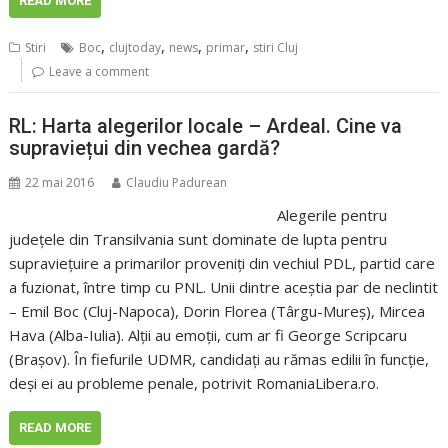
READ MORE
,
,
,
,
Stiri
Boc
clujtoday
news
primar
stiri Cluj
Leave a comment
RL: Harta alegerilor locale – Ardeal. Cine va
supraviețui din vechea gardă?
22 mai 2016
Claudiu Padurean
Alegerile pentru
județele din Transilvania sunt dominate de lupta pentru
supraviețuire a primarilor proveniți din vechiul PDL, partid care
a fuzionat, între timp cu PNL. Unii dintre aceștia par de neclintit
– Emil Boc (Cluj-Napoca), Dorin Florea (Târgu-Mureș), Mircea
Hava (Alba-Iulia). Alții au emoții, cum ar fi George Scripcaru
(Brașov). În fiefurile UDMR, candidați au rămas edilii în funcție,
deși ei au probleme penale, potrivit RomaniaLibera.ro.
READ MORE