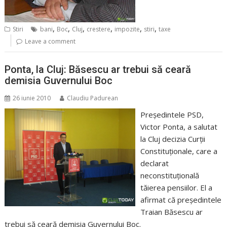
,
,
,
,
,
,
Stiri
bani
Boc
Cluj
crestere
impozite
stiri
taxe
Leave a comment
Ponta, la Cluj: Băsescu ar trebui să ceară
demisia Guvernului Boc
26 iunie 2010
Claudiu Padurean
Preşedintele PSD,
Victor Ponta, a salutat
la Cluj decizia Curţii
Constituţionale, care a
declarat
neconstituţională
tăierea pensiilor. El a
afirmat că preşedintele
Traian Băsescu ar
trebui să ceară demisia Guvernului Boc.