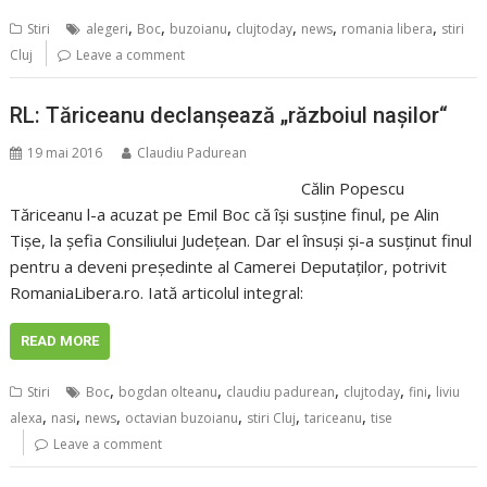
,
,
,
,
,
,
Stiri
alegeri
Boc
buzoianu
clujtoday
news
romania libera
stiri
Cluj
Leave a comment
RL: Tăriceanu declanșează „războiul nașilor“
19 mai 2016
Claudiu Padurean
Călin Popescu
Tăriceanu l-a acuzat pe Emil Boc că își susține finul, pe Alin
Tișe, la șefia Consiliului Județean. Dar el însuși și-a susținut finul
pentru a deveni președinte al Camerei Deputaților, potrivit
RomaniaLibera.ro. Iată articolul integral:
READ MORE
,
,
,
,
,
Stiri
Boc
bogdan olteanu
claudiu padurean
clujtoday
fini
liviu
,
,
,
,
,
,
alexa
nasi
news
octavian buzoianu
stiri Cluj
tariceanu
tise
Leave a comment