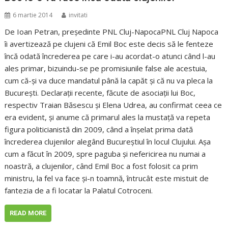
6 martie 2014
invitati
De Ioan Petran, președinte PNL Cluj-NapocaPNL Cluj Napoca
îi avertizează pe clujeni că Emil Boc este decis să le fenteze
încă odată încrederea pe care i-au acordat-o atunci când l-au
ales primar, bizuindu-se pe promisiunile false ale acestuia,
cum că-şi va duce mandatul până la capăt şi că nu va pleca la
Bucureşti. Declaraţii recente, făcute de asociaţii lui Boc,
respectiv Traian Băsescu şi Elena Udrea, au confirmat ceea ce
era evident, şi anume că primarul ales la mustaţă va repeta
figura politicianistă din 2009, când a înşelat prima dată
încrederea clujenilor alegând Bucureştiul în locul Clujului. Aşa
cum a făcut în 2009, spre paguba şi nefericirea nu numai a
noastră, a clujenilor, când Emil Boc a fost folosit ca prim
ministru, la fel va face şi-n toamnă, întrucât este mistuit de
fantezia de a fi locatar la Palatul Cotroceni.
READ MORE