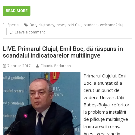
READ MORE
,
,
,
,
,
Special
Boc
clujtoday
news
stiri Cluj
studenti
welcome2cluj
Leave a comment
LIVE. Primarul Clujul, Emil Boc, dă răspuns în
scandalul indicatoarelor multilingve
7 aprilie 2017
Claudiu Padurean
Primarul Clujului, Emil
Boc, a anunţat că a
cerut un punct de
vedere Universităţii
Babeş-Bolyai referitor
la problema instalării
de plăcuţe multilingve
la intrarea în oraş.
Acest gest vine în