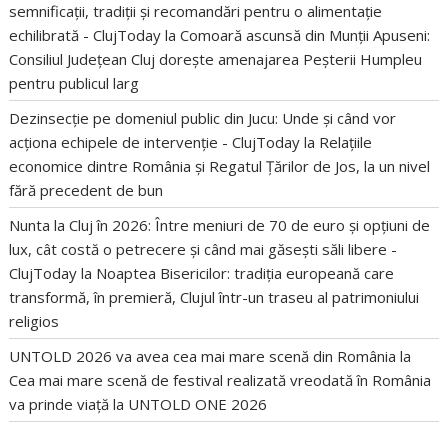
semnificații, tradiții și recomandări pentru o alimentație
echilibrată - ClujToday
la
Comoară ascunsă din Munții Apuseni:
Consiliul Județean Cluj dorește amenajarea Peșterii Humpleu
pentru publicul larg
Dezinsecție pe domeniul public din Jucu: Unde și când vor
acționa echipele de intervenție - ClujToday
la
Relațiile
economice dintre România și Regatul Țărilor de Jos, la un nivel
fără precedent de bun
Nunta la Cluj în 2026: Între meniuri de 70 de euro și opțiuni de
lux, cât costă o petrecere și când mai găsești săli libere -
ClujToday
la
Noaptea Bisericilor: tradiția europeană care
transformă, în premieră, Clujul într-un traseu al patrimoniului
religios
UNTOLD 2026 va avea cea mai mare scenă din România
la
Cea mai mare scenă de festival realizată vreodată în România
va prinde viață la UNTOLD ONE 2026