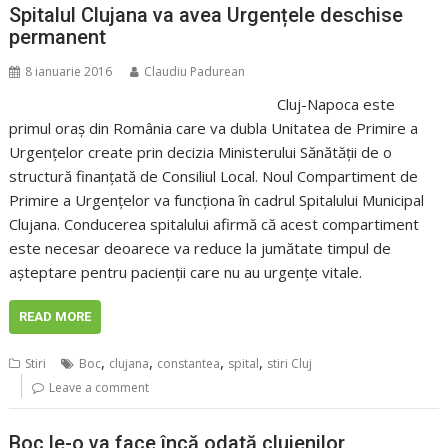
Spitalul Clujana va avea Urgențele deschise
permanent
8 ianuarie 2016
Claudiu Padurean
Cluj-Napoca este
primul oraș din România care va dubla Unitatea de Primire a
Urgențelor create prin decizia Ministerului Sănătății de o
structură finanțată de Consiliul Local. Noul Compartiment de
Primire a Urgențelor va funcționa în cadrul Spitalului Municipal
Clujana. Conducerea spitalului afirmă că acest compartiment
este necesar deoarece va reduce la jumătate timpul de
așteptare pentru pacienții care nu au urgențe vitale.
READ MORE
,
,
,
,
Stiri
Boc
clujana
constantea
spital
stiri Cluj
Leave a comment
Boc le-o va face încă odată clujenilor