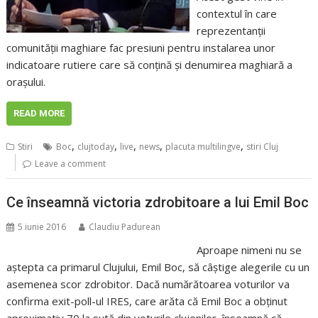
contextul în care
reprezentanţii
comunităţii maghiare fac presiuni pentru instalarea unor
indicatoare rutiere care să conţină şi denumirea maghiară a
oraşului.
READ MORE
,
,
,
,
,
Stiri
Boc
clujtoday
live
news
placuta multilingve
stiri Cluj
Leave a comment
Ce înseamnă victoria zdrobitoare a lui Emil Boc
5 iunie 2016
Claudiu Padurean
Aproape nimeni nu se
aștepta ca primarul Clujului, Emil Boc, să câștige alegerile cu un
asemenea scor zdrobitor. Dacă numărătoarea voturilor va
confirma exit-poll-ul IRES, care arăta că Emil Boc a obținut