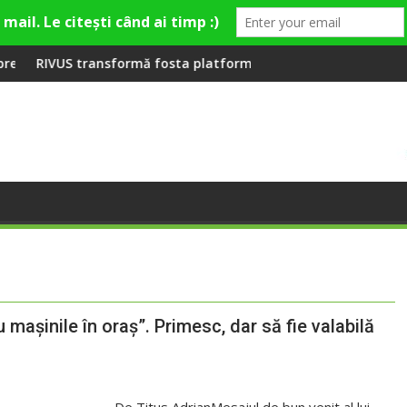
emieră la Fashion Village
ormă fosta platformă Carbochim într-un nou centru cultural și 
Când luna devine o î
 maşinile în oraş”. Primesc, dar să fie valabilă