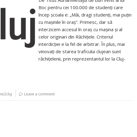
De Titus AdrianMesajul de bun venit al lui
Boc pentru cei 100.000 de studenţi care
încep şcoala e: „Măi, dragi studenţi, mai puţin
cu maşinile în oraş”. Primesc, dar să
interzicem accesul în oraş cu maşina şi al
celor originari din Răchiţele. Criteriul
interdicţiei e la fel de arbitrar. În plus, mai
vinovaţi de starea traficului clujean sunt
răchiţelenii, prin reprezentantul lor la Cluj-
me2cluj
Leave a comment