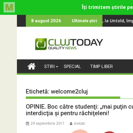
Skip
Gina, Smiley și Theo Rose și comercianți români parteneri, în pr
e 100 000 de oameni au cântat, la Untold, împreună cu Sting
RIVUS transf
8 august 2026
Ultimele știri
to
content
STIRI
SPECIAL
TIMP LIBER
Etichetă:
welcome2cluj
OPINIE. Boc către studenţi: „mai puţin cu
interdicţia şi pentru răchiţeleni!
29 septembrie 2017
invitati