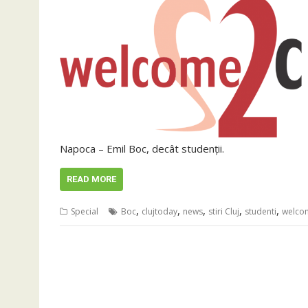
Napoca – Emil Boc, decât studenţii.
READ MORE
,
,
,
,
,
Special
Boc
clujtoday
news
stiri Cluj
studenti
welco