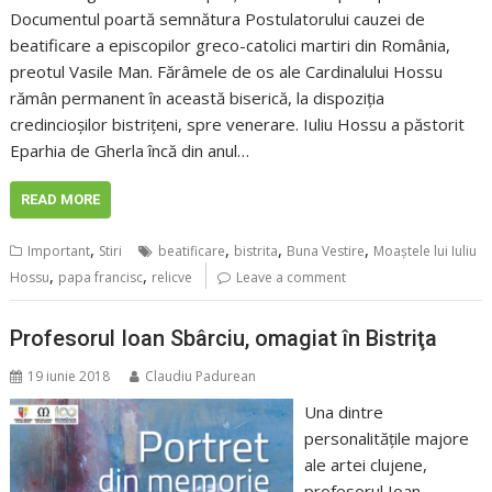
Documentul poartă semnătura Postulatorului cauzei de
beatificare a episcopilor greco-catolici martiri din România,
preotul Vasile Man. Fărâmele de os ale Cardinalului Hossu
rămân permanent în această biserică, la dispoziţia
credincioşilor bistriţeni, spre venerare. Iuliu Hossu a păstorit
Eparhia de Gherla încă din anul…
READ MORE
,
,
,
,
Important
Stiri
beatificare
bistrita
Buna Vestire
Moaștele lui Iuliu
,
,
Hossu
papa francisc
relicve
Leave a comment
Profesorul Ioan Sbârciu, omagiat în Bistriţa
19 iunie 2018
Claudiu Padurean
Una dintre
personalităţile majore
ale artei clujene,
profesorul Ioan