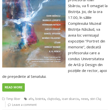
Sbârciu, va fi omagiat la
Bistriţa. Joi, de la ora
17.00, în sălile
Complexului Muzeal
Bistriţa-Năsăud, va
avea loc vernisajul
expoziţiei ”Portret din
memorie”, dedicată
profesorului care a
condus Universitatea
de Artă şi Design din
poziţiile de rector, apoi
de preşedinte al Senatului.
READ MORE
,
,
,
,
,
Timp liber
afis
bistrita
clujtoday
ioan sbarciu
news
stiri Cluj
Leave a comment