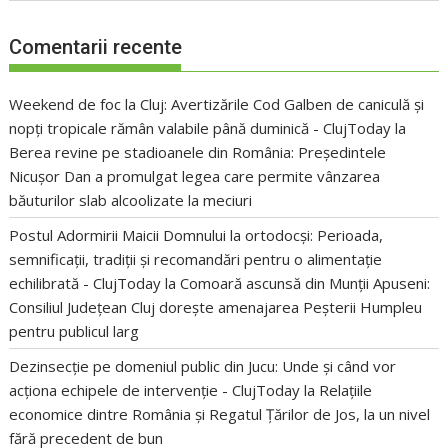
Comentarii recente
Weekend de foc la Cluj: Avertizările Cod Galben de caniculă și
nopți tropicale rămân valabile până duminică - ClujToday
la
Berea revine pe stadioanele din România: Președintele
Nicușor Dan a promulgat legea care permite vânzarea
băuturilor slab alcoolizate la meciuri
Postul Adormirii Maicii Domnului la ortodocși: Perioada,
semnificații, tradiții și recomandări pentru o alimentație
echilibrată - ClujToday
la
Comoară ascunsă din Munții Apuseni:
Consiliul Județean Cluj dorește amenajarea Peșterii Humpleu
pentru publicul larg
Dezinsecție pe domeniul public din Jucu: Unde și când vor
acționa echipele de intervenție - ClujToday
la
Relațiile
economice dintre România și Regatul Țărilor de Jos, la un nivel
fără precedent de bun