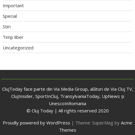
Important
Special
Stiri
Timp liber
Uncategorized
ClujToday face parte din Via Media Group, alături de Via Cluj TV,
ClujInsider, SportInCluj, TransylvaniaToday, UpNews și
UnescoInRomania
© Cluj Today | All rights reserved 2020
Proudly powered by WordPress
|
Theme: SuperMag by
Acme
Themes