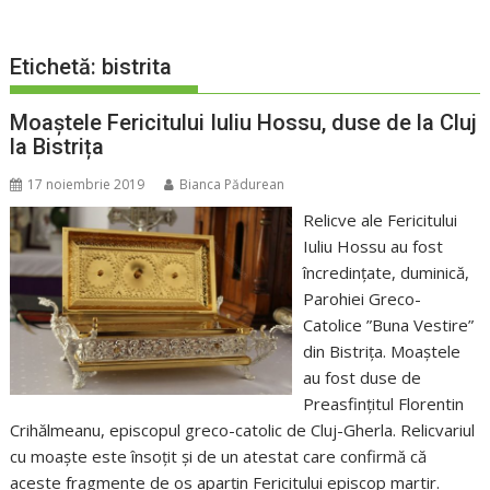
Etichetă:
bistrita
Moaștele Fericitului Iuliu Hossu, duse de la Cluj
la Bistrița
17 noiembrie 2019
Bianca Pădurean
Relicve ale Fericitului
Iuliu Hossu au fost
încredințate, duminică,
Parohiei Greco-
Catolice ”Buna Vestire”
din Bistrița. Moaștele
au fost duse de
Preasfințitul Florentin
Crihălmeanu, episcopul greco-catolic de Cluj-Gherla. Relicvariul
cu moaşte este însoţit şi de un atestat care confirmă că
aceste fragmente de os aparţin Fericitului episcop martir.