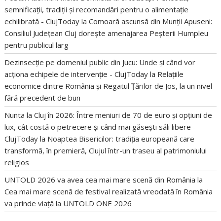
semnificații, tradiții și recomandări pentru o alimentație
echilibrată - ClujToday
la
Comoară ascunsă din Munții Apuseni:
Consiliul Județean Cluj dorește amenajarea Peșterii Humpleu
pentru publicul larg
Dezinsecție pe domeniul public din Jucu: Unde și când vor
acționa echipele de intervenție - ClujToday
la
Relațiile
economice dintre România și Regatul Țărilor de Jos, la un nivel
fără precedent de bun
Nunta la Cluj în 2026: Între meniuri de 70 de euro și opțiuni de
lux, cât costă o petrecere și când mai găsești săli libere -
ClujToday
la
Noaptea Bisericilor: tradiția europeană care
transformă, în premieră, Clujul într-un traseu al patrimoniului
religios
UNTOLD 2026 va avea cea mai mare scenă din România
la
Cea mai mare scenă de festival realizată vreodată în România
va prinde viață la UNTOLD ONE 2026