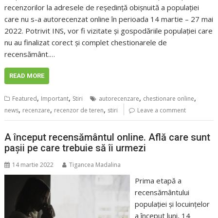
recenzorilor la adresele de reşedinţă obişnuită a populaţiei
care nu s-a autorecenzat online în perioada 14 martie – 27 mai
2022. Potrivit INS, vor fi vizitate şi gospodăriile populaţiei care
nu au finalizat corect şi complet chestionarele de
recensământ.…
READ MORE
,
,
,
,
Featured
Important
Stiri
autorecenzare
chestionare online
,
,
,
news
recenzare
recenzor de teren
stiri
Leave a comment
A început recensământul online. Află care sunt
pașii pe care trebuie să îi urmezi
14 martie 2022
Tigancea Madalina
Prima etapă a
recensământului
populației și locuințelor
a început luni, 14