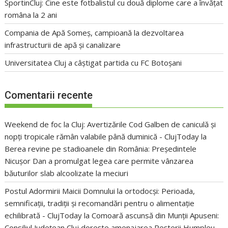
SportinCluj: Cine este fotbalistul cu două diplome care a învățat
româna la 2 ani
Compania de Apă Someș, campioană la dezvoltarea
infrastructurii de apă și canalizare
Universitatea Cluj a câștigat partida cu FC Botoșani
Comentarii recente
Weekend de foc la Cluj: Avertizările Cod Galben de caniculă și
nopți tropicale rămân valabile până duminică - ClujToday
la
Berea revine pe stadioanele din România: Președintele
Nicușor Dan a promulgat legea care permite vânzarea
băuturilor slab alcoolizate la meciuri
Postul Adormirii Maicii Domnului la ortodocși: Perioada,
semnificații, tradiții și recomandări pentru o alimentație
echilibrată - ClujToday
la
Comoară ascunsă din Munții Apuseni:
Consiliul Județean Cluj dorește amenajarea Peșterii Humpleu