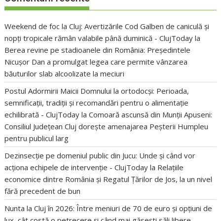
Weekend de foc la Cluj: Avertizările Cod Galben de caniculă și
nopți tropicale rămân valabile până duminică - ClujToday
la
Berea revine pe stadioanele din România: Președintele
Nicușor Dan a promulgat legea care permite vânzarea
băuturilor slab alcoolizate la meciuri
Postul Adormirii Maicii Domnului la ortodocși: Perioada,
semnificații, tradiții și recomandări pentru o alimentație
echilibrată - ClujToday
la
Comoară ascunsă din Munții Apuseni:
Consiliul Județean Cluj dorește amenajarea Peșterii Humpleu
pentru publicul larg
Dezinsecție pe domeniul public din Jucu: Unde și când vor
acționa echipele de intervenție - ClujToday
la
Relațiile
economice dintre România și Regatul Țărilor de Jos, la un nivel
fără precedent de bun
Nunta la Cluj în 2026: Între meniuri de 70 de euro și opțiuni de
lux, cât costă o petrecere și când mai găsești săli libere -