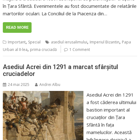
în Țara Sfântă. Evenimentele au fost documentate de relatările
martorilor oculari. La Conciliul de la Piacenza din…
READ MORE
,
,
,
Important
Special
asediul ierusalimului
Imperiul Bizantin
Papa
,
Urban al II-lea
prima cruciadă
1 Comment
Asediul Acrei din 1291 a marcat sfârșitul
cruciadelor
24 mai 2025
Andrei Albu
Asediul Acrei din 1291
a fost căderea ultimului
bastion important al
cruciaților din Țara
Sfântă în fața
mamelucilor. Această
înfrângere decisivă a