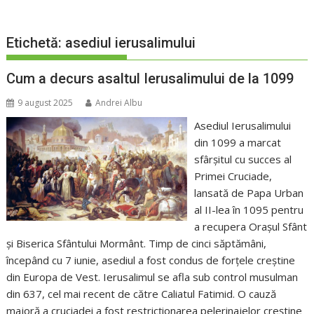
Etichetă:
asediul ierusalimului
Cum a decurs asaltul Ierusalimului de la 1099
9 august 2025
Andrei Albu
Asediul Ierusalimului
din 1099 a marcat
sfârșitul cu succes al
Primei Cruciade,
lansată de Papa Urban
al II-lea în 1095 pentru
a recupera Orașul Sfânt
și Biserica Sfântului Mormânt. Timp de cinci săptămâni,
începând cu 7 iunie, asediul a fost condus de forțele creștine
din Europa de Vest. Ierusalimul se afla sub control musulman
din 637, cel mai recent de către Caliatul Fatimid. O cauză
majoră a cruciadei a fost restricționarea pelerinajelor creștine