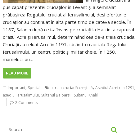
pus capăt prezenței cruciaților în Levant și a semnalat
prăbușirea Regatului cruciat al Ierusalimului, deși eforturile
cruciaților au continuat în altă parte timp de câteva secole. În
1187, Saladin după ce i-a învins pe cruciați la Hattin, a capturat
orașul Acre și Ierusalimul, determinând cea de-a treia cruciada.
Cruciații au reluat Acre în 1191, făcând-o capitala Regatului
Ierusalimului, un centru politic și militar cheie. În 1250,
mamelucii au…
READ MORE
,
,
,
Important
Special
a treia cruciadă creștină
Asediul Acrei din 1291
,
,
asediul ierusalimului
Sultanul Baibars I
Sultanul Khalil
2 Comments