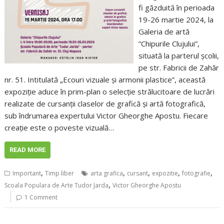
fi găzduită în perioada
19-26 martie 2024, la
Galeria de artă
”Chipurile Clujului”,
situată la parterul școlii,
pe str. Fabricii de Zahăr
nr. 51. Intitulată „Ecouri vizuale și armonii plastice”, această
expoziție aduce în prim-plan o selecție strălucitoare de lucrări
realizate de cursanții claselor de grafică și artă fotografică,
sub îndrumarea expertului Victor Gheorghe Apostu. Fiecare
creație este o poveste vizuală…
READ MORE
,
,
,
,
,
Important
Timp liber
arta grafica
cursant
expozitie
fotografie
,
Scoala Populara de Arte Tudor Jarda
Victor Gheorghe Apostu
1 Comment