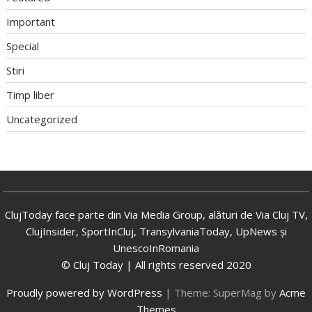
Important
Special
Stiri
Timp liber
Uncategorized
ClujToday face parte din Via Media Group, alături de Via Cluj TV,
ClujInsider, SportInCluj, TransylvaniaToday, UpNews și
UnescoInRomania
© Cluj Today | All rights reserved 2020
Proudly powered by WordPress
|
Theme: SuperMag by
Acme
Themes