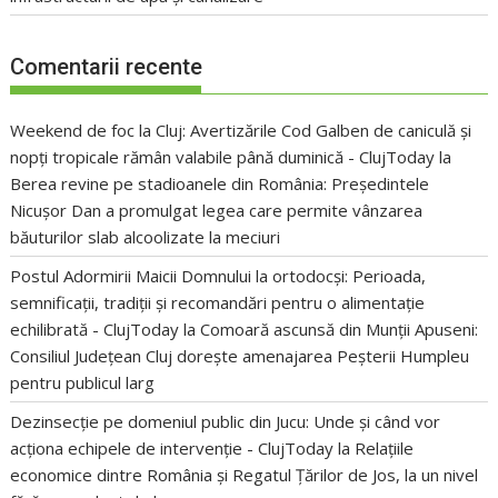
Comentarii recente
Weekend de foc la Cluj: Avertizările Cod Galben de caniculă și
nopți tropicale rămân valabile până duminică - ClujToday
la
Berea revine pe stadioanele din România: Președintele
Nicușor Dan a promulgat legea care permite vânzarea
băuturilor slab alcoolizate la meciuri
Postul Adormirii Maicii Domnului la ortodocși: Perioada,
semnificații, tradiții și recomandări pentru o alimentație
echilibrată - ClujToday
la
Comoară ascunsă din Munții Apuseni:
Consiliul Județean Cluj dorește amenajarea Peșterii Humpleu
pentru publicul larg
Dezinsecție pe domeniul public din Jucu: Unde și când vor
acționa echipele de intervenție - ClujToday
la
Relațiile
economice dintre România și Regatul Țărilor de Jos, la un nivel