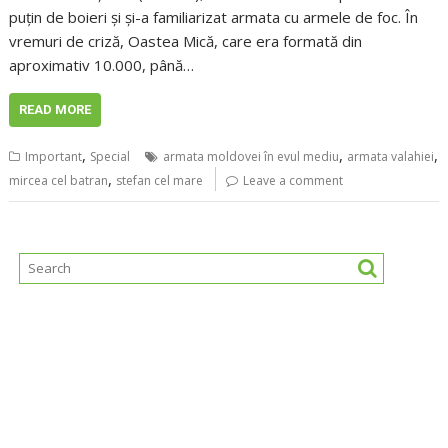
puțin de boieri și și-a familiarizat armata cu armele de foc. În
vremuri de criză, Oastea Mică, care era formată din
aproximativ 10.000, până…
READ MORE
,
,
,
Important
Special
armata moldovei în evul mediu
armata valahiei
,
mircea cel batran
stefan cel mare
Leave a comment