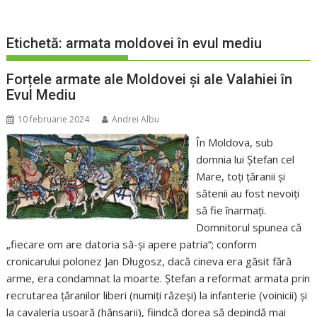
Etichetă:
armata moldovei în evul mediu
Forțele armate ale Moldovei și ale Valahiei în
Evul Mediu
10 februarie 2024
Andrei Albu
În Moldova, sub
domnia lui Ștefan cel
Mare, toți țăranii și
sătenii au fost nevoiți
să fie înarmați.
Domnitorul spunea că
„fiecare om are datoria să-şi apere patria”; conform
cronicarului polonez Jan Długosz, dacă cineva era găsit fără
arme, era condamnat la moarte. Ștefan a reformat armata prin
recrutarea țăranilor liberi (numiți răzeși) la infanterie (voinicii) și
la cavaleria ușoară (hânsarii), fiindcă dorea să depindă mai