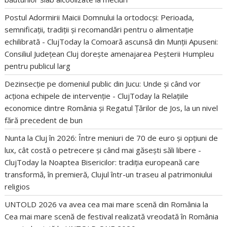
Postul Adormirii Maicii Domnului la ortodocși: Perioada,
semnificații, tradiții și recomandări pentru o alimentație
echilibrată - ClujToday
la
Comoară ascunsă din Munții Apuseni:
Consiliul Județean Cluj dorește amenajarea Peșterii Humpleu
pentru publicul larg
Dezinsecție pe domeniul public din Jucu: Unde și când vor
acționa echipele de intervenție - ClujToday
la
Relațiile
economice dintre România și Regatul Țărilor de Jos, la un nivel
fără precedent de bun
Nunta la Cluj în 2026: Între meniuri de 70 de euro și opțiuni de
lux, cât costă o petrecere și când mai găsești săli libere -
ClujToday
la
Noaptea Bisericilor: tradiția europeană care
transformă, în premieră, Clujul într-un traseu al patrimoniului
religios
UNTOLD 2026 va avea cea mai mare scenă din România
la
Cea mai mare scenă de festival realizată vreodată în România