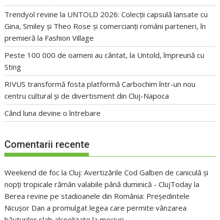
Trendyol revine la UNTOLD 2026: Colecții capsulă lansate cu
Gina, Smiley și Theo Rose și comercianți români parteneri, în
premieră la Fashion Village
Peste 100 000 de oameni au cântat, la Untold, împreună cu
Sting
RIVUS transformă fosta platformă Carbochim într-un nou
centru cultural și de divertisment din Cluj-Napoca
Când luna devine o întrebare
Comentarii recente
Weekend de foc la Cluj: Avertizările Cod Galben de caniculă și
nopți tropicale rămân valabile până duminică - ClujToday
la
Berea revine pe stadioanele din România: Președintele
Nicușor Dan a promulgat legea care permite vânzarea
băuturilor slab alcoolizate la meciuri