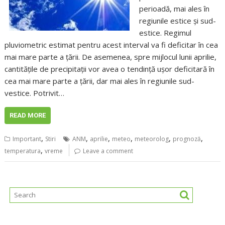
perioadă, mai ales în
regiunile estice și sud-
estice. Regimul
pluviometric estimat pentru acest interval va fi deficitar în cea
mai mare parte a țării. De asemenea, spre mijlocul lunii aprilie,
cantitățile de precipitații vor avea o tendință ușor deficitară în
cea mai mare parte a țării, dar mai ales în regiunile sud-
vestice. Potrivit…
READ MORE
,
,
,
,
,
,
Important
Stiri
ANM
aprilie
meteo
meteorolog
prognoză
,
temperatura
vreme
Leave a comment