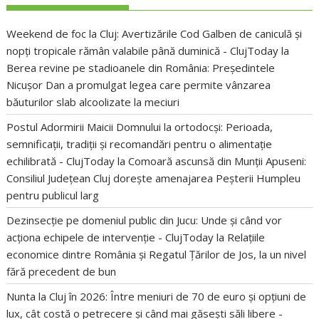
Weekend de foc la Cluj: Avertizările Cod Galben de caniculă și
nopți tropicale rămân valabile până duminică - ClujToday
la
Berea revine pe stadioanele din România: Președintele
Nicușor Dan a promulgat legea care permite vânzarea
băuturilor slab alcoolizate la meciuri
Postul Adormirii Maicii Domnului la ortodocși: Perioada,
semnificații, tradiții și recomandări pentru o alimentație
echilibrată - ClujToday
la
Comoară ascunsă din Munții Apuseni:
Consiliul Județean Cluj dorește amenajarea Peșterii Humpleu
pentru publicul larg
Dezinsecție pe domeniul public din Jucu: Unde și când vor
acționa echipele de intervenție - ClujToday
la
Relațiile
economice dintre România și Regatul Țărilor de Jos, la un nivel
fără precedent de bun
Nunta la Cluj în 2026: Între meniuri de 70 de euro și opțiuni de
lux, cât costă o petrecere și când mai găsești săli libere -