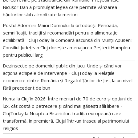
Nicușor Dan a promulgat legea care permite vânzarea
băuturilor slab alcoolizate la meciuri
Postul Adormirii Maicii Domnului la ortodocși: Perioada,
semnificații, tradiții și recomandări pentru o alimentație
echilibrată - ClujToday
la
Comoară ascunsă din Munții Apuseni:
Consiliul Județean Cluj dorește amenajarea Peșterii Humpleu
pentru publicul larg
Dezinsecție pe domeniul public din Jucu: Unde și când vor
acționa echipele de intervenție - ClujToday
la
Relațiile
economice dintre România și Regatul Țărilor de Jos, la un nivel
fără precedent de bun
Nunta la Cluj în 2026: Între meniuri de 70 de euro și opțiuni de
lux, cât costă o petrecere și când mai găsești săli libere -
ClujToday
la
Noaptea Bisericilor: tradiția europeană care
transformă, în premieră, Clujul într-un traseu al patrimoniului
religios