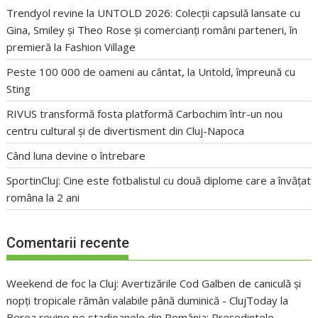
Trendyol revine la UNTOLD 2026: Colecții capsulă lansate cu
Gina, Smiley și Theo Rose și comercianți români parteneri, în
premieră la Fashion Village
Peste 100 000 de oameni au cântat, la Untold, împreună cu
Sting
RIVUS transformă fosta platformă Carbochim într-un nou
centru cultural și de divertisment din Cluj-Napoca
Când luna devine o întrebare
SportinCluj: Cine este fotbalistul cu două diplome care a învățat
româna la 2 ani
Comentarii recente
Weekend de foc la Cluj: Avertizările Cod Galben de caniculă și
nopți tropicale rămân valabile până duminică - ClujToday
la
Berea revine pe stadioanele din România: Președintele